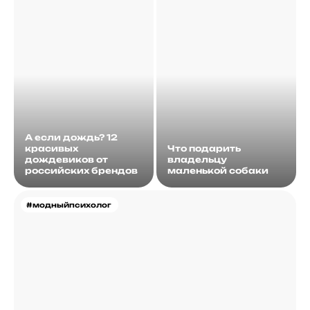
А если дождь? 12
красивых
Что подарить
дождевиков от
владельцу
российских брендов
маленькой собаки
#модныйпсихолог