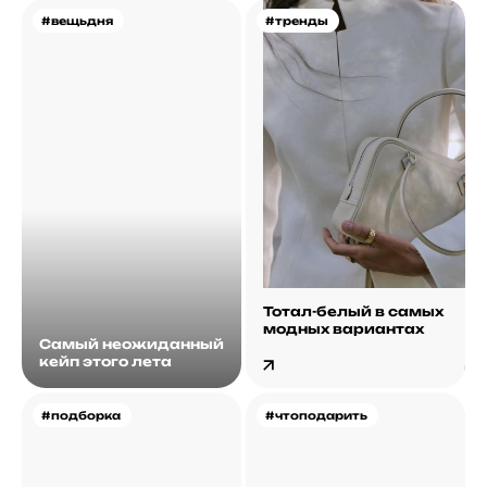
#вещьдня
#тренды
Тотал-белый в самых
модных вариантах
Самый неожиданный
кейп этого лета
#подборка
#чтоподарить