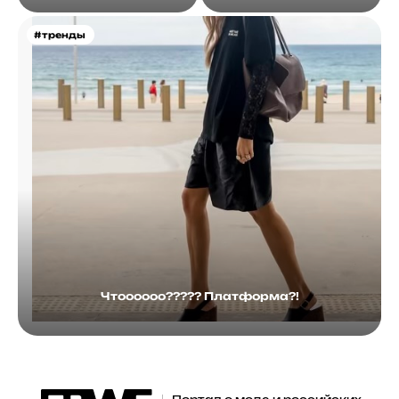
#тренды
Чтоооооо????? Платформа?!