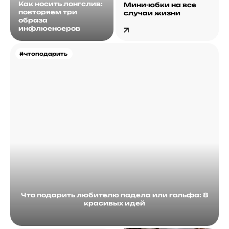
Как носить лонгслив:
Мини-юбки на все
повторяем три
случаи жизни
образа
инфлюенсеров
#чтоподарить
Что подарить любителю падела или гольфа: 8
красивых идей