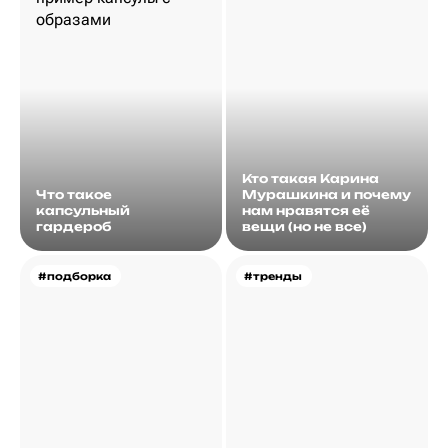
Кто такая Карина
Что такое
Мурашкина и почему
капсульный
нам нравятся её
гардероб
вещи (но не все)
#подборка
#тренды