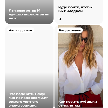
Куда пойти, чтобы
Льняные сеты: 14
быть модной
лучших вариантов на
лето
#чтоподарить
#моднаяидея
Что подарить Раку:
гид по подаркам для
самого уютного
Как носить рубашки
знака зодиака
этим летом