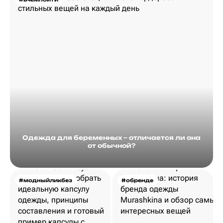
Одежда для беременных – отличается ли она
от обычной?
#модныйликбез
#обренде