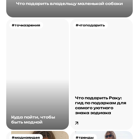
Что подарить владельцу маленькой собаки
#точказрения
#чтоподарить
Что подарить Раку:
гид по подаркам для
самого уютного
знака зодиака
Куда пойти, чтобы
быть модной
#моднаяидея
#тренды