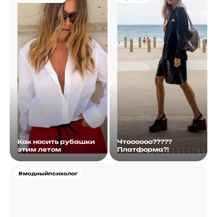
Как носить рубашки
Чтоооооо?????
этим летом
Платформа?!
#модныйпсихолог