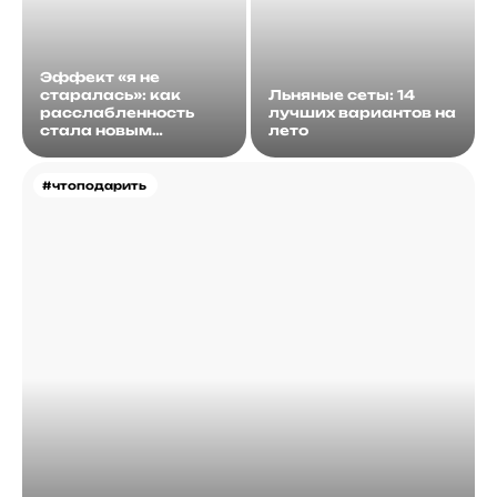
Эффект «я не
старалась»: как
Льняные сеты: 14
расслабленность
лучших вариантов на
стала новым
лето
идеалом
#чтоподарить