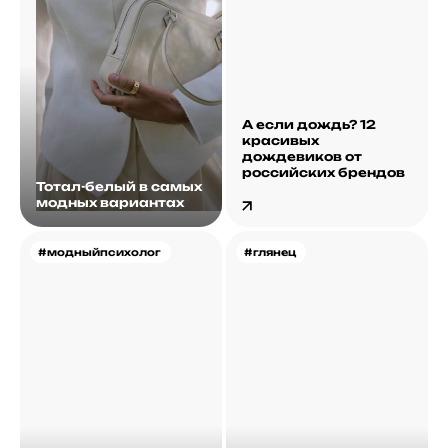
А если дождь? 12
красивых
дождевиков от
российских брендов
Тотал-белый в самых
модных вариантах
#модныйпсихолог
#глянец