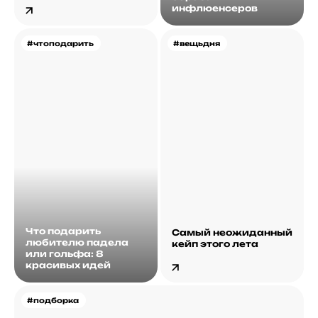
инфлюенсеров
#чтоподарить
#вещьдня
Что подарить
Самый неожиданный
любителю падела
кейп этого лета
или гольфа: 8
красивых идей
#подборка