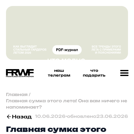
наш
что
телеграм
подарить
Главная
/
Главная сумка этого лета! Она вам ничего не
напоминает?
Назад
10.06.2026
•
обновлено
23.06.2026
Главная сумка этого