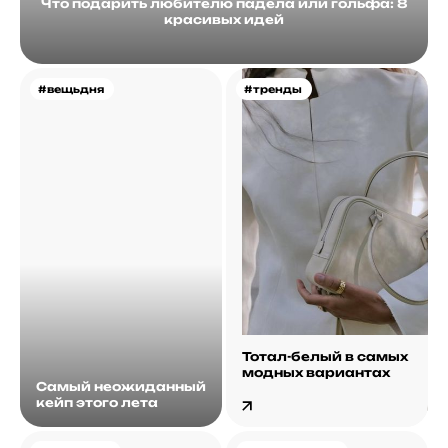
Что подарить любителю падела или гольфа: 8
красивых идей
#вещьдня
#тренды
Тотал-белый в самых
модных вариантах
Самый неожиданный
кейп этого лета