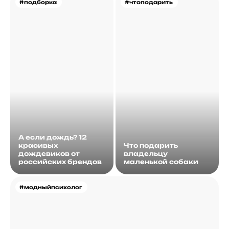
#подборка
#чтоподарить
А если дождь? 12
красивых
Что подарить
дождевиков от
владельцу
российских брендов
маленькой собаки
#модныйпсихолог