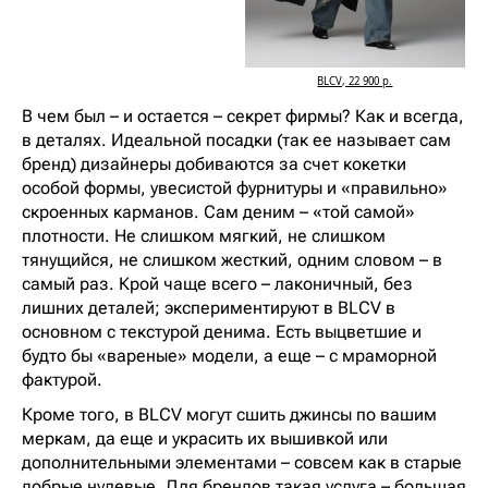
BLCV, 22 900 р.
В чем был – и остается – секрет фирмы? Как и всегда,
в деталях. Идеальной посадки (так ее называет сам
бренд) дизайнеры добиваются за счет кокетки
особой формы, увесистой фурнитуры и «правильно»
скроенных карманов. Сам деним – «той самой»
плотности. Не слишком мягкий, не слишком
тянущийся, не слишком жесткий, одним словом – в
самый раз. Крой чаще всего – лаконичный, без
лишних деталей; экспериментируют в BLCV в
основном с текстурой денима. Есть выцветшие и
будто бы «вареные» модели, а еще – с мраморной
фактурой.
Кроме того, в BLCV могут сшить джинсы по вашим
меркам, да еще и украсить их вышивкой или
дополнительными элементами – совсем как в старые
добрые нулевые. Для брендов такая услуга – большая