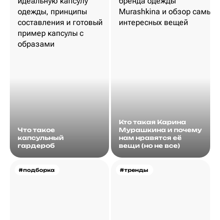
Кто такая Карина
Что такое
Мурашкина и почему
капсульный
нам нравятся её
гардероб
вещи (но не все)
#подборка
#тренды