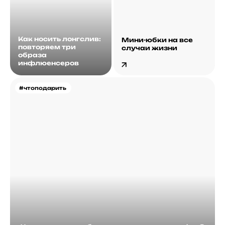
Как носить лонгслив:
Мини-юбки на все
повторяем три
случаи жизни
образа
инфлюенсеров
#чтоподарить