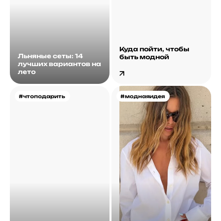
Куда пойти, чтобы
Льняные сеты: 14
быть модной
лучших вариантов на
лето
#чтоподарить
#моднаяидея