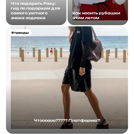
Что подарить Раку:
гид по подаркам для
самого уютного
Как носить рубашки
знака зодиака
этим летом
#тренды
Чтоооооо????? Платформа?!