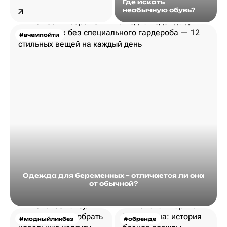
Где искать
необычную обувь?
#вчемпойти
Одежда для беременных – отличается ли она
от обычной?
#модныйликбез
#обренде