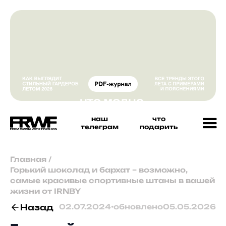
наш
что
телеграм
подарить
Главная
/
Горький шоколад и бархат – возможно,
самые красивые спортивные штаны в вашей
жизни от IRNBY
Назад
02.07.2024
•
обновлено
05.05.2026