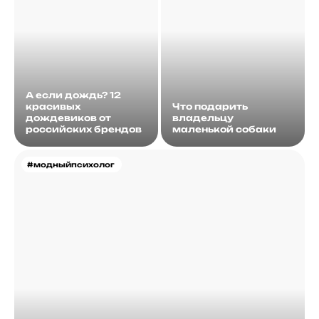
А если дождь? 12
красивых
Что подарить
дождевиков от
владельцу
российских брендов
маленькой собаки
#модныйпсихолог