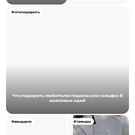
#чтоподарить
Что подарить любителю падела или гольфа: 8
красивых идей
#вещьдня
#тренды