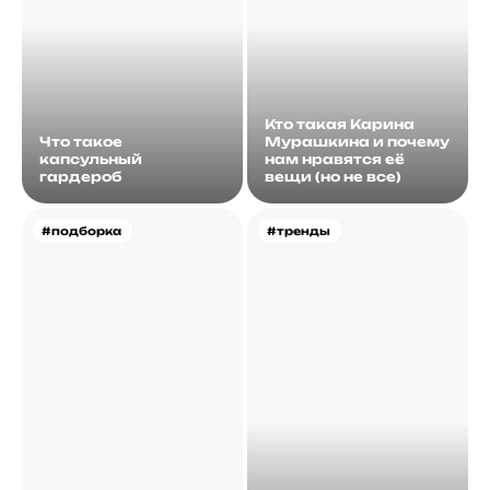
Кто такая Карина
Что такое
Мурашкина и почему
капсульный
нам нравятся её
гардероб
вещи (но не все)
#подборка
#тренды