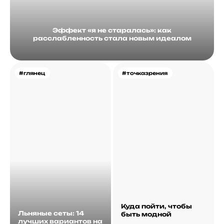
Эффект «я не старалась»: как
расслабленность стала новым идеалом
#глянец
#точказрения
Куда пойти, чтобы
Льняные сеты: 14
быть модной
лучших вариантов на