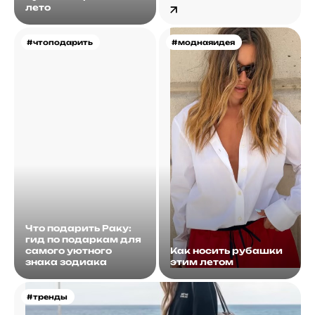
лето
#чтоподарить
#моднаяидея
Что подарить Раку:
гид по подаркам для
самого уютного
Как носить рубашки
знака зодиака
этим летом
#тренды