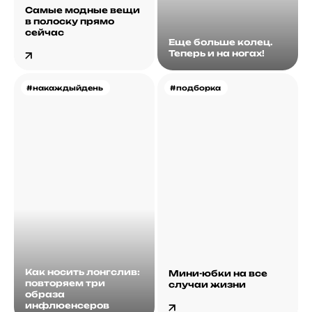
Самые модные вещи
в полоску прямо
сейчас
Еще больше колец.
Теперь и на ногах!
#накаждыйдень
#подборка
Как носить лонгслив:
Мини-юбки на все
повторяем три
случаи жизни
образа
инфлюенсеров