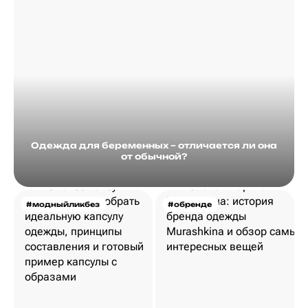
Одежда для беременных – отличается ли она
от обычной?
#модныйликбез
#обренде