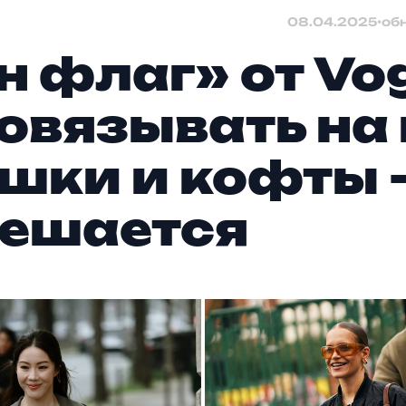
08.04.2025
•
об
н флаг» от Vo
повязывать на
шки и кофты 
ешается