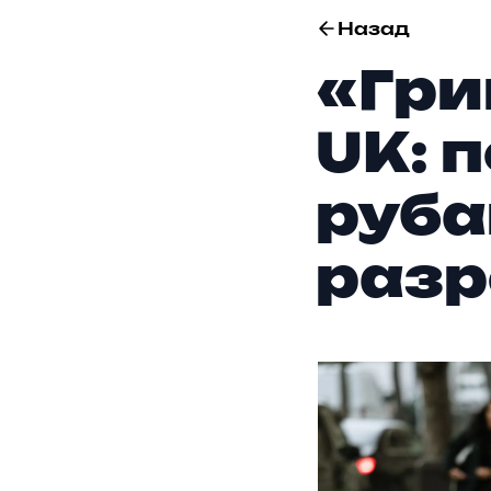
Назад
«Гри
UK: 
руба
разр