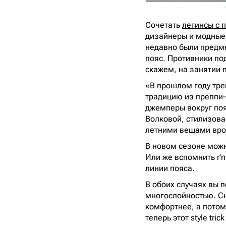
Сочетать
легинсы с 
дизайнеры и модные
недавно были предм
пояс. Противники под
скажем, на занятии 
«В прошлом году тре
традицию из преппи-
джемперы вокруг поя
Волковой, стилизова
летними вещами вро
В новом сезоне можно
Или же вспомнить r’
линии пояса.
В обоих случаях вы 
многослойностью. Сн
комфортнее, а потом
теперь этот style tri