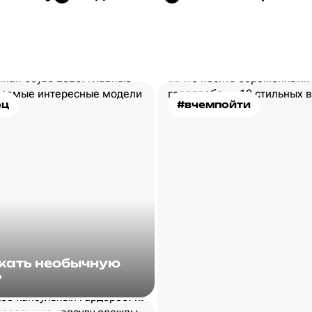
ец
#вчемпойти
скать необычную
?