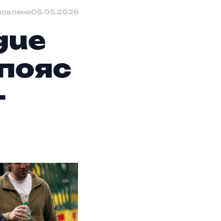
новлено
05.05.2026
gue
 пояс
–