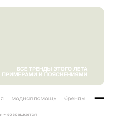
ня
модная помощь
бренды
ты – разрешается