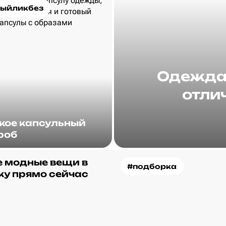
ыйликбез
Одежда 
отлич
акое капсульный
роб
 модные вещи в
#подборка
ку прямо сейчас