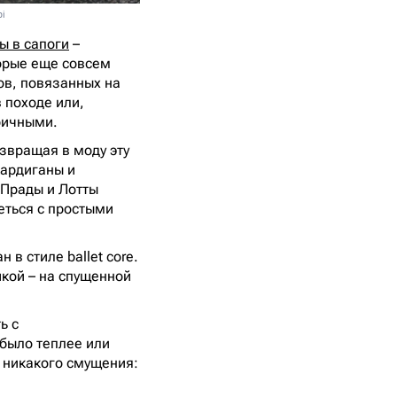
i
ы в сапоги
–
орые еще совсем
ов, повязанных на
 походе или,
оричными.
звращая в моду эту
кардиганы и
 Прады и Лотты
еться с простыми
 в стиле ballet core.
шкой – на спущенной
ь с
 было теплее или
И никакого смущения: