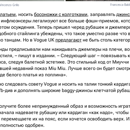
Francesca Babb
Vincenzo Grillo
платьем
, носить
босоножки с колготками
, заправлять
джинс
 инфлюэнсеры легализуют все больше фэшн-приемов, кот
етом осуждения. Теперь пришел черед рубашек и джемпер
обного стайлинга убеждены, что такое уместно разве что в
по танцам. Но в Vogue UK
предлагают
не быть столь катег
нды предписывали нам накидывать джемперы на плечи, во
стиля, – пишут в издании. – Следующий шаг – повязывать 
са, следуя балетной эстетике. Это стильный ход от Миуччи
вшей недавний показ Miu Miu. Лучше всего он будет смотр
де белого платья из поплина».
 следовать совету Vogue и носить на талии тонкий кардиган
n’b-див и дополнять широкие baggy-джинсы клетчатой руба
получите более непринужденный образ и возможность играт
ачала надеваете рубашку или кардиган «как надо», чтобы
 перемещаете их на пояс, если хочется освободить верх. 
ck полностью одобрен.