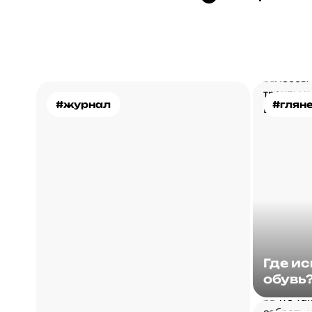
#журнал
#глян
Где и
обувь