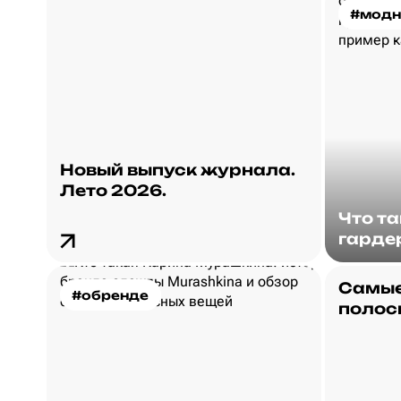
#модн
Новый выпуск журнала.
Лето 2026.
Что т
гарде
Самые
#обренде
полос