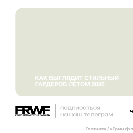
подписаться
на наш телеграм
Главная
/
«Грин фл