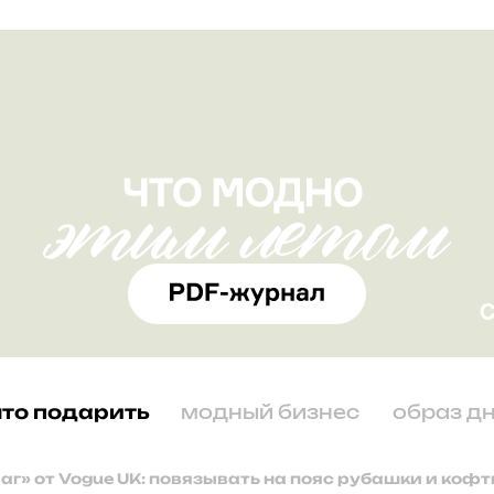
что подарить
модный бизнес
образ д
аг» от Vogue UK: повязывать на пояс рубашки и коф