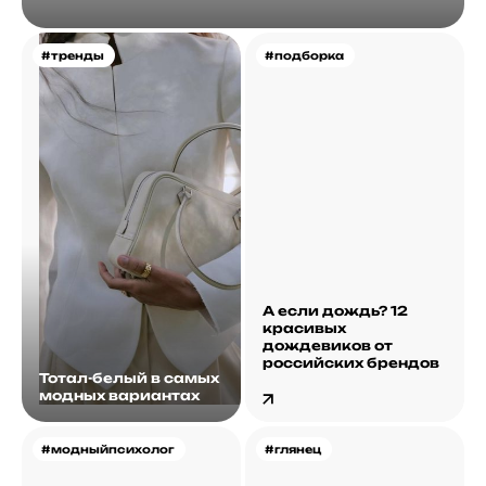
#тренды
#подборка
А если дождь? 12
красивых
дождевиков от
российских брендов
Тотал-белый в самых
модных вариантах
#модныйпсихолог
#глянец