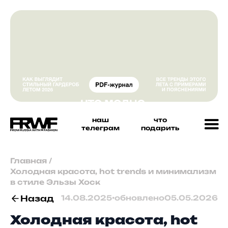
наш
что
телеграм
подарить
Главная
/
Холодная красота, hot trends и минимализм
в стиле Эльзы Хоск
Назад
14.08.2025
•
обновлено
05.05.2026
Холодная красота, hot