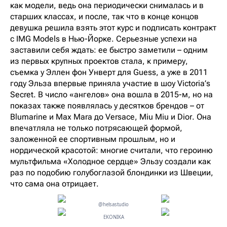
как модели, ведь она периодически снималась и в
старших классах, и после, так что в конце концов
девушка решила взять этот курс и подписать контракт
с IMG Models в Нью-Йорке. Серьезные успехи на
заставили себя ждать: ее быстро заметили – одним
из первых крупных проектов стала, к примеру,
съемка у Эллен фон Унверт для Guess, а уже в 2011
году Эльза впервые приняла участие в шоу Victoria’s
Secret. В число «ангелов» она вошла в 2015-м, но на
показах также появлялась у десятков брендов – от
Blumarine и Max Mara до Versace, Miu Miu и Dior. Она
впечатляла не только потрясающей формой,
заложенной ее спортивным прошлым, но и
нордической красотой: многие считали, что героиню
мультфильма «Холодное сердце» Эльзу создали как
раз по подобию голубоглазой блондинки из Швеции,
что сама она отрицает.
@helsastudio
EKONIKA