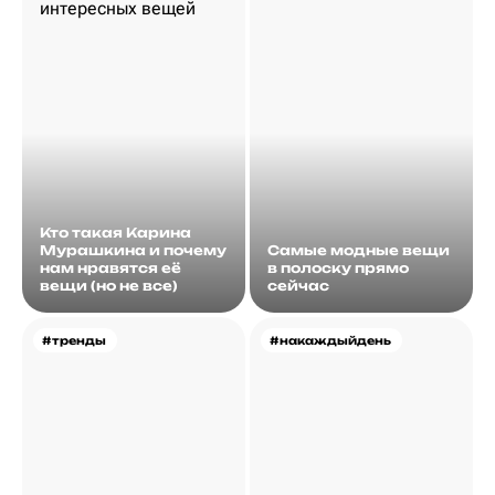
Кто такая Карина
Мурашкина и почему
Самые модные вещи
нам нравятся её
в полоску прямо
вещи (но не все)
сейчас
#тренды
#накаждыйдень