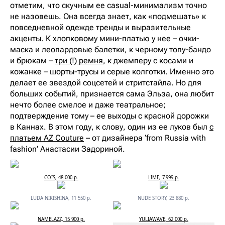
отметим, что скучным ее casual-минимализм точно
не назовешь. Она всегда знает, как «подмешать» к
повседневной одежде тренды и выразительные
акценты. К хлопковому мини-платью у нее – очки-
маска и леопардовые балетки, к черному топу-бандо
и брюкам –
три (!) ремня
, к джемперу с косами и
кожанке – шорты-трусы и серые колготки. Именно это
делает ее звездой соцсетей и стритстайла. Но для
больших событий, признается сама Эльза, она любит
нечто более смелое и даже театральное;
подтверждение тому – ее выходы с красной дорожки
в Каннах. В этом году, к слову, один из ее луков был
с
платьем AZ Couture
– от дизайнера ‘from Russia with
fashion’ Анастасии Задориной.
COIS, 48 000 р.
LIME, 7 999 р.
LUDA NIKISHINA, 11 550 р.
NUDE STORY, 23 880 р.
NAMELAZZ, 15 900 р.
YULIAWAVE, 62 000 р.