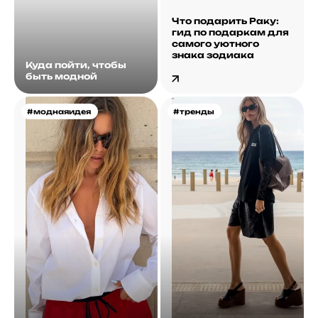
Что подарить Раку:
гид по подаркам для
самого уютного
знака зодиака
Куда пойти, чтобы
быть модной
#моднаяидея
#тренды