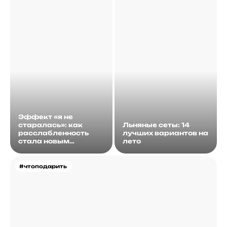
Эффект «я не
старалась»: как
Льняные сеты: 14
расслабленность
лучших вариантов на
стала новым
лето
идеалом
#чтоподарить