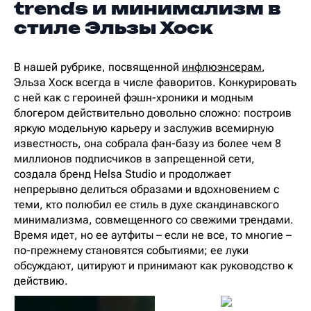
trends и минимализм в
стиле Эльзы Хоск
В нашей рубрике, посвященной
инфлюэнсерам
,
Эльза Хоск всегда в числе фаворитов. Конкурировать
с ней как с героиней фэшн-хроники и модным
блогером действительно довольно сложно: построив
яркую модельную карьеру и заслужив всемирную
известность, она собрала фан-базу из более чем 8
миллионов подписчиков в запрещенной сети,
создала бренд Helsa Studio и продолжает
непрерывно делиться образами и вдохновением с
теми, кто полюбил ее стиль в духе скандинавского
минимализма, совмещенного со свежими трендами.
Время идет, но ее аутфиты – если не все, то многие –
по-прежнему становятся событиями; ее луки
обсуждают, цитируют и принимают как руководство к
действию.