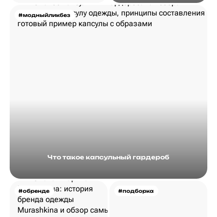
#модныйликбез
Что такое капсульный гардероб
#обренде
#подборка