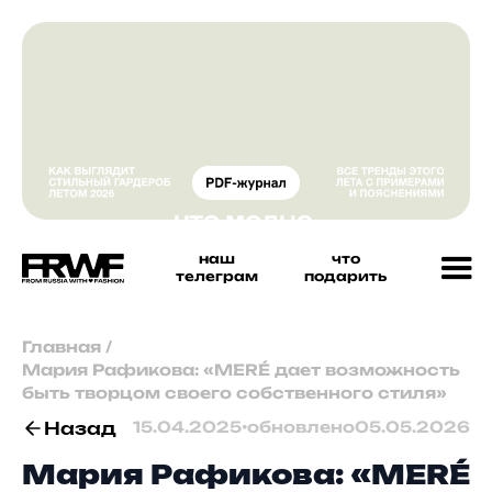
наш
что
телеграм
подарить
Главная
/
Мария Рафикова: «MERÉ дает возможность
быть творцом своего собственного стиля»
Назад
15.04.2025
•
обновлено
05.05.2026
Мария Рафикова: «MERÉ