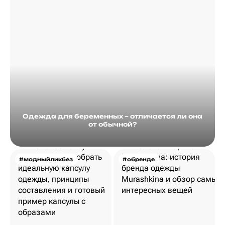
Одежда для беременных – отличается ли она
от обычной?
#модныйликбез
#обренде