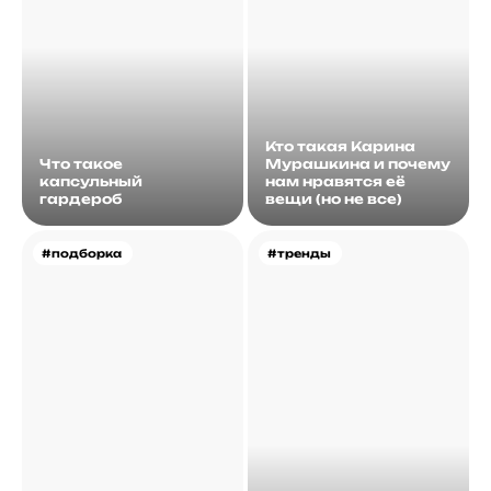
Кто такая Карина
Что такое
Мурашкина и почему
капсульный
нам нравятся её
гардероб
вещи (но не все)
#подборка
#тренды