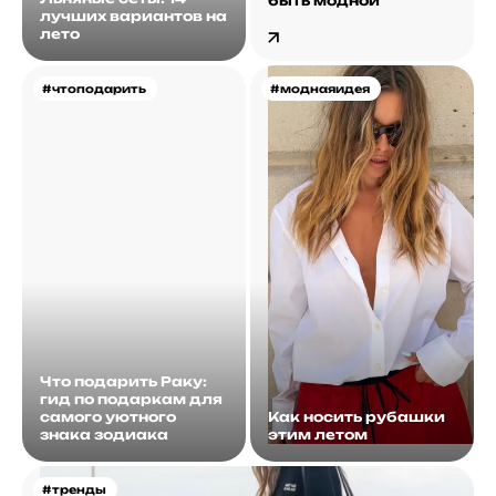
быть модной
лучших вариантов на
лето
#чтоподарить
#моднаяидея
Что подарить Раку:
гид по подаркам для
самого уютного
Как носить рубашки
знака зодиака
этим летом
#тренды