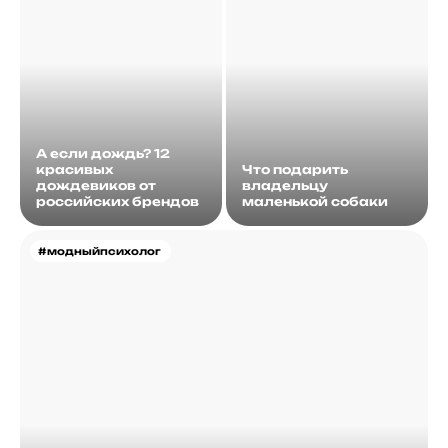
А если дождь? 12
красивых
Что подарить
дождевиков от
владельцу
российских брендов
маленькой собаки
#модныйпсихолог