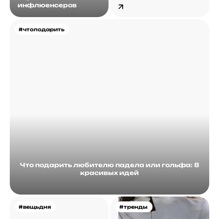
инфлюенсеров
#чтоподарить
Что подарить любителю падела или гольфа: 8
красивых идей
#вещьдня
#тренды