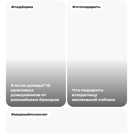
#подборка
#чтоподарить
А если дождь? 12
красивых
Что подарить
дождевиков от
владельцу
российских брендов
маленькой собаки
#модныйпсихолог