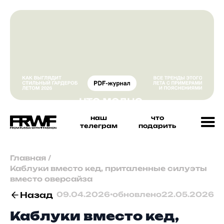
наш
что
телеграм
подарить
Главная
/
Каблуки вместо кед, приталенные силуэты
вместо оверсайза
Назад
09.04.2026
•
обновлено
22.05.2026
Каблуки вместо кед,