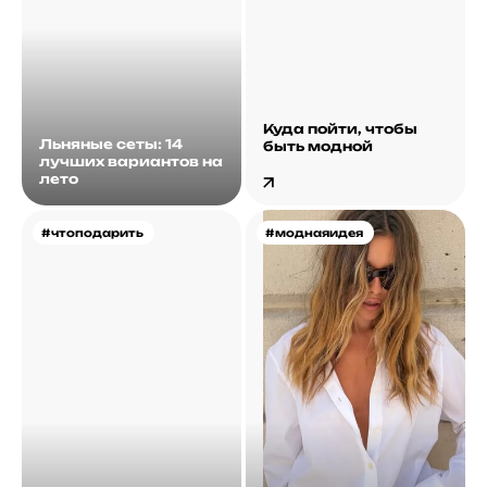
Куда пойти, чтобы
Льняные сеты: 14
быть модной
лучших вариантов на
лето
#чтоподарить
#моднаяидея