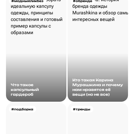
#модныйликбез
#обренде
Кто такая Карина
Что такое
Мурашкина и почему
капсульный
нам нравятся её
гардероб
вещи (но не все)
#подборка
#тренды