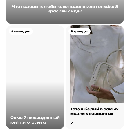
Что подарить любителю падела или гольфа: 8
красивых идей
#вещьдня
#тренды
Тотал-белый в самых
модных вариантах
Самый неожиданный
кейп этого лета