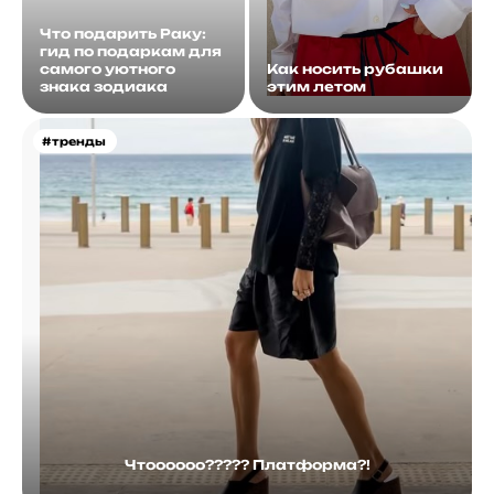
Что подарить Раку:
гид по подаркам для
самого уютного
Как носить рубашки
знака зодиака
этим летом
#тренды
Чтоооооо????? Платформа?!