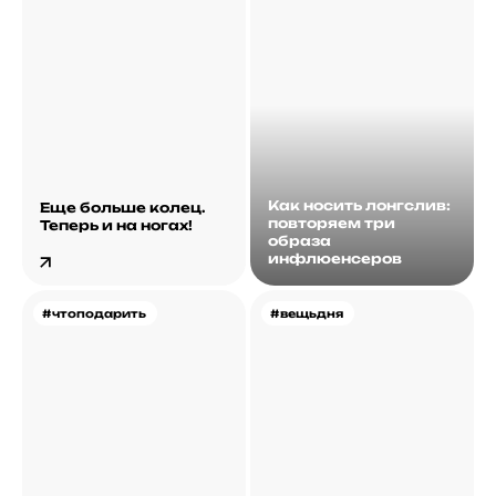
Как носить лонгслив:
Еще больше колец.
повторяем три
Теперь и на ногах!
образа
инфлюенсеров
#чтоподарить
#вещьдня