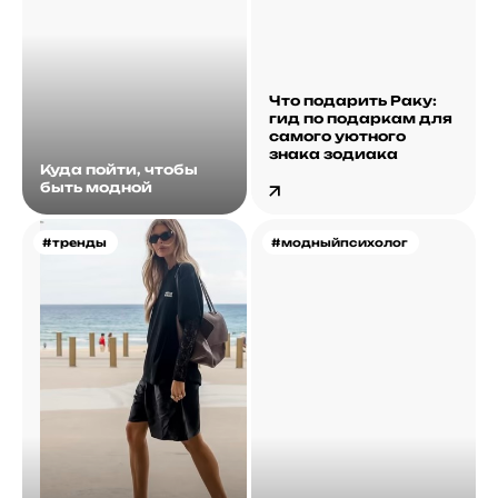
Что подарить Раку:
гид по подаркам для
самого уютного
знака зодиака
Куда пойти, чтобы
быть модной
#тренды
#модныйпсихолог