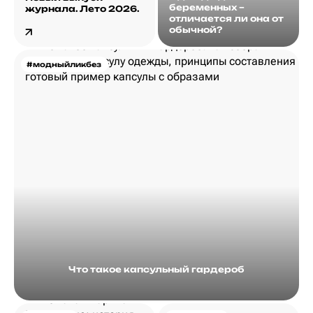
беременных –
журнала. Лето 2026.
отличается ли она от
обычной?
#модныйликбез
Что такое капсульный гардероб