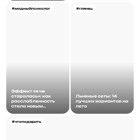
#модныйпсихолог
#глянец
Эффект «я не
старалась»: как
Льняные сеты: 14
расслабленность
лучших вариантов на
стала новым
лето
идеалом
#чтоподарить