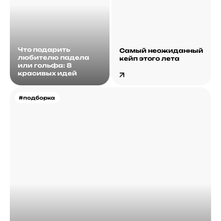
Что подарить
Самый неожиданный
любителю падела
кейп этого лета
или гольфа: 8
красивых идей
#подборка