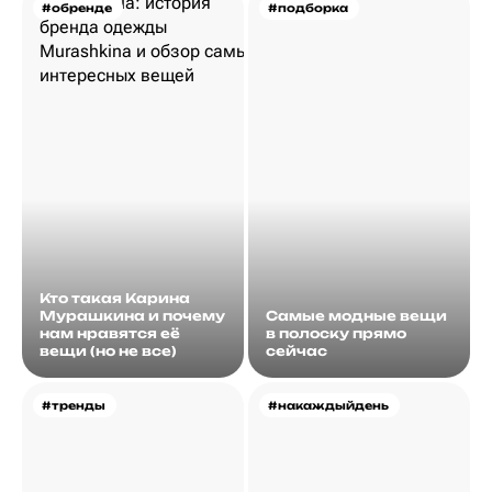
#обренде
#подборка
Кто такая Карина
Мурашкина и почему
Самые модные вещи
нам нравятся её
в полоску прямо
вещи (но не все)
сейчас
#тренды
#накаждыйдень