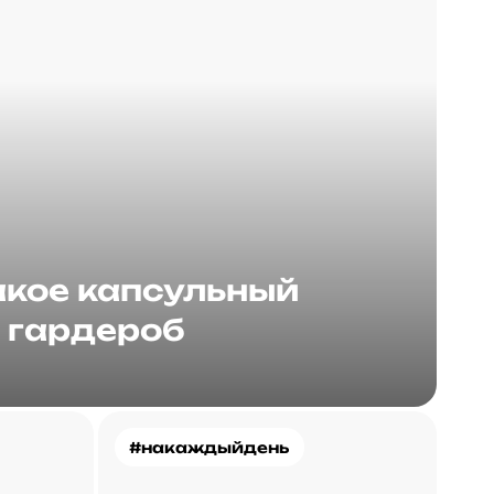
акое капсульный
гардероб
#накаждыйдень