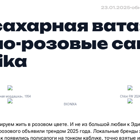
23.01.2025
•
об
сахарная вата
о-розовые са
ika
ная мордашка», 1954
Chloe FW 202
EKONIKA
ируем жить в розовом цвете. И не из большой любви к Эдит
 розового объявили трендом 2025 года. Локальные бренды 
ак появились полусапоги на тонком каблуке, точно взятые 