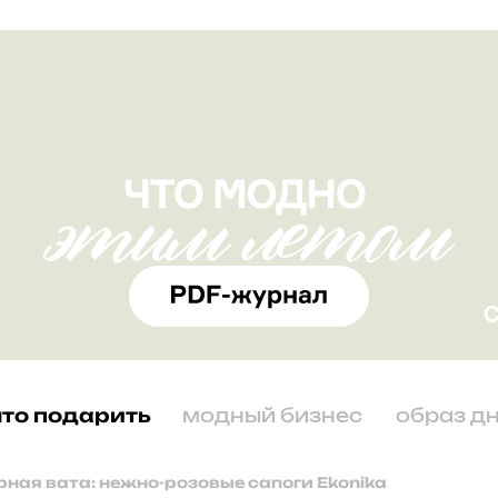
что подарить
модный бизнес
образ д
рная вата: нежно-розовые сапоги Ekonika