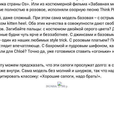
ика страны Оз». Или из костюмерной фильма «Забавная м
тые полностью в розовое, исполняли озорную песню Think P
ий, даже сложный. При этом сама модель базовая – с остры
м kitten heel. Оба этих качества в совокупности дают сво
в. Загибайте пальцы: с костюмом-двойкой серого цвета? Д
сные будни чуть ярче и беззаботнее. С джинсами и базовы
– один из наших любимых style trick. С розовым платьем? П
глядит впечатляюще. С бахромой и пудровым шифоном, ка
и для Chloé? Точно да, уже готовимся ставить «огоньки» н
у можем предсказать, что эти сапоги прослужат долго: в с
же внутри. Сама модель без молний и шнурков, так что над
итировать классику: «Хорошие сапоги, надо брать!».
EKONIKA, 27 990 р.