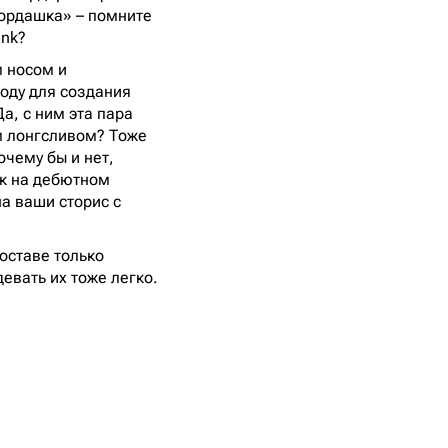
ордашка» – помните
ink?
м носом и
боду для создания
а, с ним эта пара
м лонгсливом? Тоже
очему бы и нет,
к на дебютном
а ваши сторис с
оставе только
евать их тоже легко.