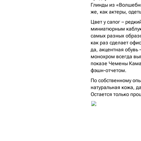
Глинды из «Волшебн
же, как актеры, оде
Цвет у сапог – редк
миниатюрным каблуко
самых разных образо
как раз сделает офи
да, акцентная обувь 
монохром всегда вы
показе Чемены Камал
фэшн-отчетом.
По собственному опыт
натуральная кожа, да
Остается только проц