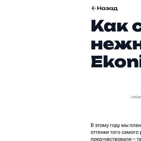
Назад
Как 
нежн
Ekon
«Забав
В этому году мы план
оттенки того самого
предчувствовали – т