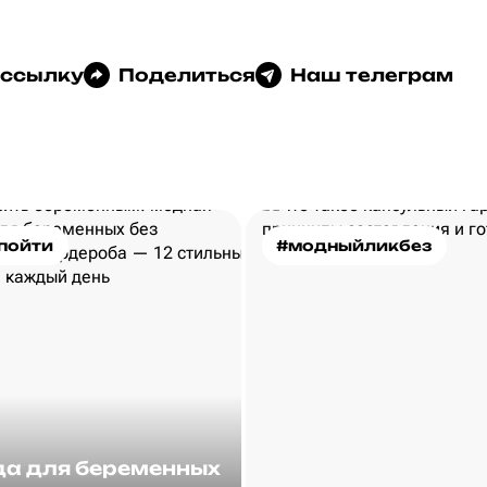
 ссылку
Поделиться
Наш телеграм
пойти
#модныйликбез
а для беременных