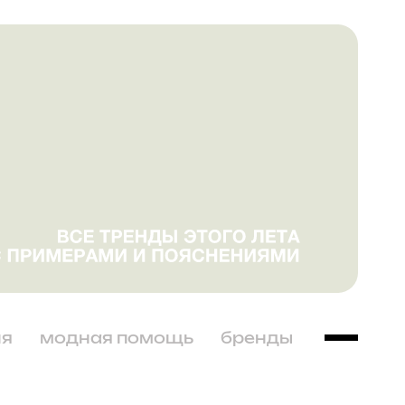
ня
модная помощь
бренды