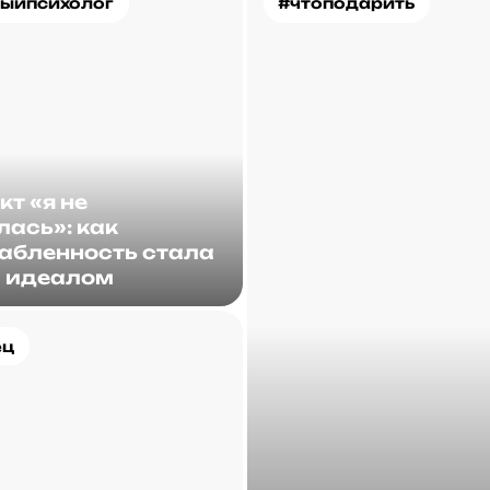
ыйпсихолог
#чтоподарить
т «я не
лась»: как
абленность стала
 идеалом
ец