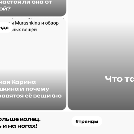
чается ли она от
ой?
нде
Что т
акая Карина
кина и почему
авятся её вещи (но
)
ольше колец.
#тренды
 и на ногах!