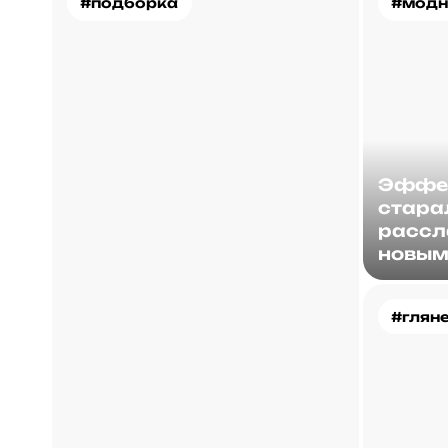
#подборка
#модн
Эффек
стара
рассл
новым
#глян