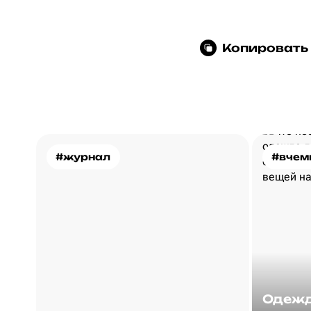
Копировать
#журнал
#вчем
Одежд