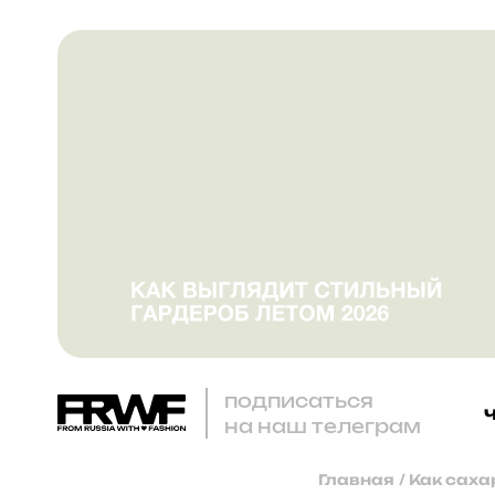
подписаться
на наш телеграм
Главная
/
Как саха