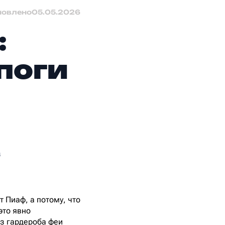
новлено
05.05.2026
:
поги
4
 Пиаф, а потому, что
это явно
из гардероба феи