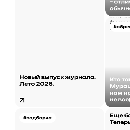
– отли
обычн
#обре
Новый выпуск журнала.
Кто т
Лето 2026.
Мураш
нам нр
не все
Еще б
#подборка
Теперь