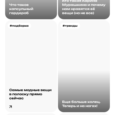
Кто такая Карина
Что такое
Мурашкина и почему
капсульный
нам нравятся её
гардероб
вещи (но не все)
#подборка
#тренды
Самые модные вещи
в полоску прямо
сейчас
Еще больше колец.
Теперь и на ногах!