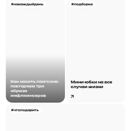
#накаждыйдень
#подборка
Как носить лонгслив:
Мини-юбки на все
повторяем три
случаи жизни
образа
инфлюенсеров
#чтоподарить