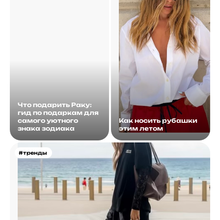
Что подарить Раку:
гид по подаркам для
самого уютного
Как носить рубашки
знака зодиака
этим летом
#тренды