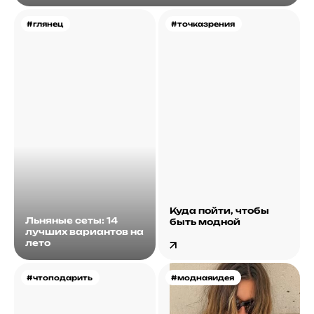
#глянец
#точказрения
Куда пойти, чтобы
Льняные сеты: 14
быть модной
лучших вариантов на
лето
#чтоподарить
#моднаяидея