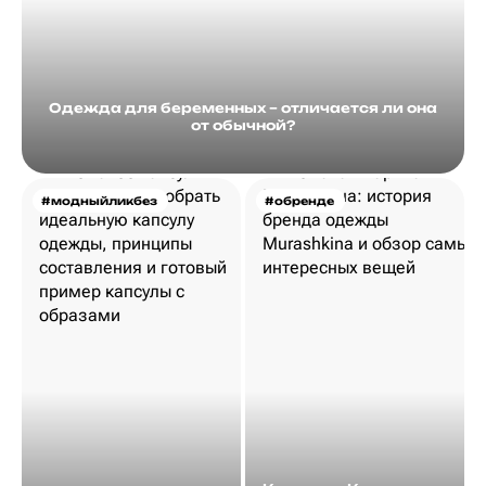
Одежда для беременных – отличается ли она
от обычной?
#модныйликбез
#обренде