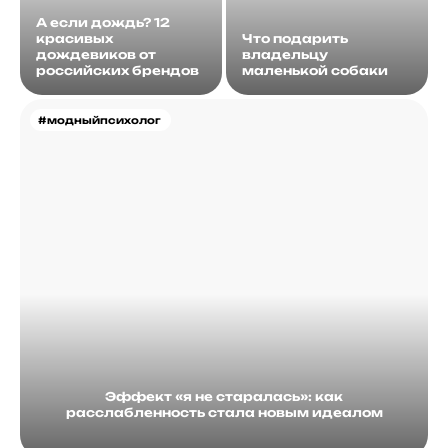
А если дождь? 12
красивых
Что подарить
дождевиков от
владельцу
российских брендов
маленькой собаки
#модныйпсихолог
Эффект «я не старалась»: как
расслабленность стала новым идеалом