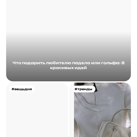
Что подарить любителю падела или гольфа: 8
красивых идей
#вещьдня
#тренды