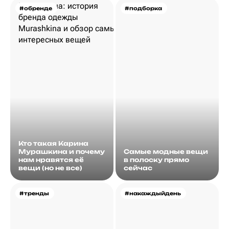
#обренде
#подборка
Кто такая Карина
Мурашкина и почему
Самые модные вещи
нам нравятся её
в полоску прямо
вещи (но не все)
сейчас
#тренды
#накаждыйдень