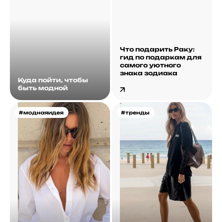
Что подарить Раку:
гид по подаркам для
самого уютного
знака зодиака
Куда пойти, чтобы
быть модной
#моднаяидея
#тренды