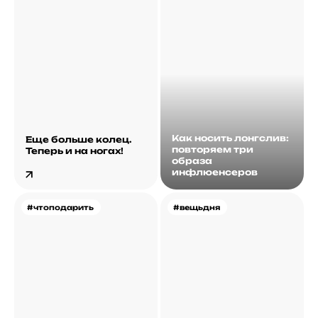
Как носить лонгслив:
Еще больше колец.
повторяем три
Теперь и на ногах!
образа
инфлюенсеров
#чтоподарить
#вещьдня