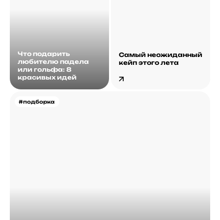
Что подарить
Самый неожиданный
любителю падела
кейп этого лета
или гольфа: 8
красивых идей
#подборка