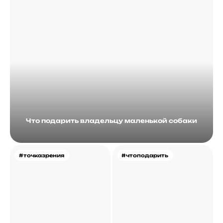
Что подарить владельцу маленькой собаки
#точказрения
#чтоподарить