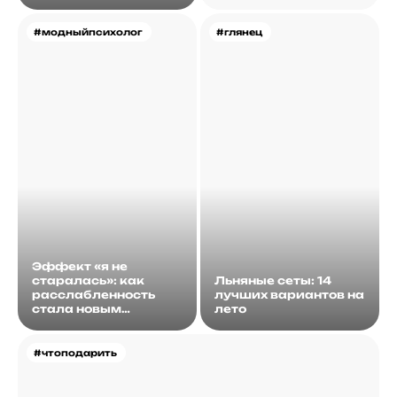
#модныйпсихолог
#глянец
Эффект «я не
старалась»: как
Льняные сеты: 14
расслабленность
лучших вариантов на
стала новым
лето
идеалом
#чтоподарить