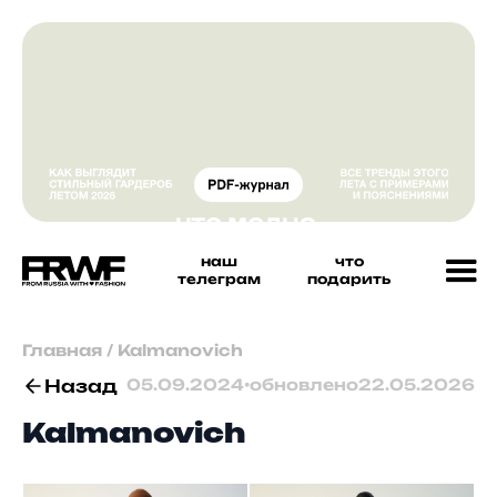
наш
что
телеграм
подарить
Главная
/
Kalmanovich
Назад
05.09.2024
•
обновлено
22.05.2026
Kalmanovich