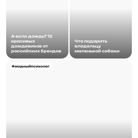
А если дождь? 12
красивых
Что подарить
дождевиков от
владельцу
российских брендов
маленькой собаки
#модныйпсихолог