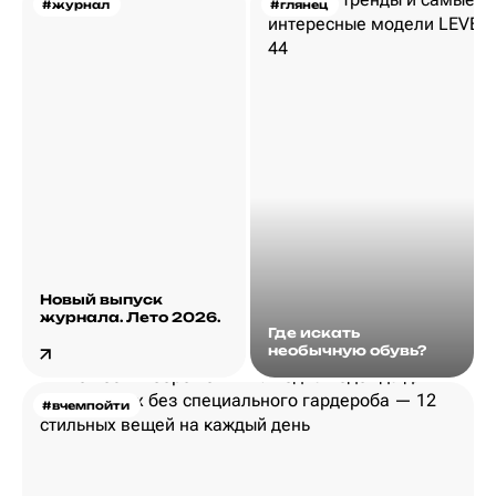
#журнал
#глянец
Новый выпуск
журнала. Лето 2026.
Где искать
необычную обувь?
#вчемпойти