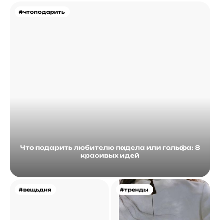
#чтоподарить
Что подарить любителю падела или гольфа: 8
красивых идей
#вещьдня
#тренды