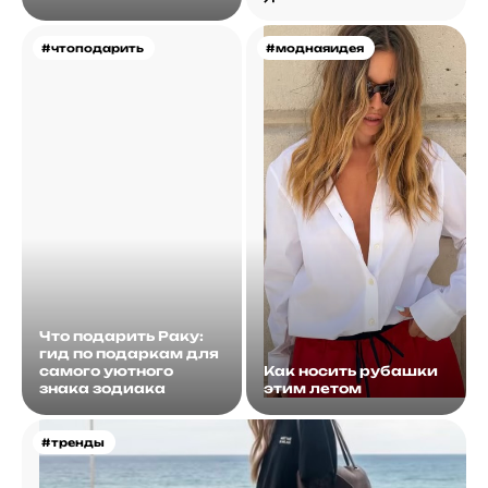
#чтоподарить
#моднаяидея
Что подарить Раку:
гид по подаркам для
самого уютного
Как носить рубашки
знака зодиака
этим летом
#тренды