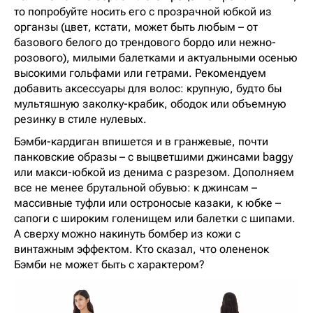
то попробуйте носить его с прозрачной юбкой из
органзы (цвет, кстати, может быть любым – от
базового белого до трендового бордо или нежно-
розового), милыми балетками и актуальными осенью
высокими гольфами или гетрами. Рекомендуем
добавить аксессуары для волос: крупную, будто бы
мультяшную заколку-крабик, ободок или объемную
резинку в стиле нулевых.
Бэмби-кардиган впишется и в гранжевые, почти
панковские образы – с выцветшими джинсами baggy
или макси-юбкой из денима с разрезом. Дополняем
все не менее брутальной обувью: к джинсам –
массивные туфли или остроносые казаки, к юбке –
сапоги с широким голенищем или балетки с шипами.
А сверху можно накинуть бомбер из кожи с
винтажным эффектом. Кто сказал, что олененок
Бэмби не может быть с характером?