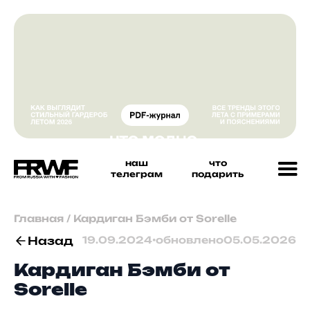
наш
что
телеграм
подарить
Главная
/
Кардиган Бэмби от Sorelle
Назад
19.09.2024
•
обновлено
05.05.2026
Кардиган Бэмби от
Sorelle