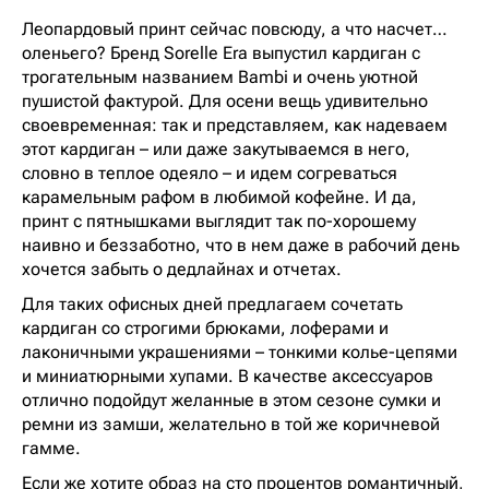
Леопардовый принт сейчас повсюду, а что насчет…
оленьего? Бренд Sorelle Era выпустил кардиган с
трогательным названием Bambi и очень уютной
пушистой фактурой. Для осени вещь удивительно
своевременная: так и представляем, как надеваем
этот кардиган – или даже закутываемся в него,
словно в теплое одеяло – и идем согреваться
карамельным рафом в любимой кофейне. И да,
принт с пятнышками выглядит так по-хорошему
наивно и беззаботно, что в нем даже в рабочий день
хочется забыть о дедлайнах и отчетах.
Для таких офисных дней предлагаем сочетать
кардиган со строгими брюками, лоферами и
лаконичными украшениями – тонкими колье-цепями
и миниатюрными хупами. В качестве аксессуаров
отлично подойдут желанные в этом сезоне сумки и
ремни из замши, желательно в той же коричневой
гамме.
Если же хотите образ на сто процентов романтичный,