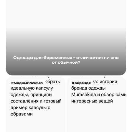
Одежда для беременных – отличается ли она
от обычной?
#модныйликбез
#обренде