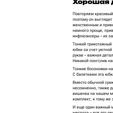
Хорошая 
Повторяем красивый 
поэтому он выглядит
женственным и привн
намного проще, привы
инфлюэнсеры – их за
Тонкий трикотажный 
юбки за счет уютной
рукав – важная детал
Никакой лонгслив на
Тонкие босоножки на
С балетками эта юбк
Вместо обычной сумк
несомненно, также д
вишенка на нашем мо
комплект, к тому же 
И еще один важный 
металла – все это де