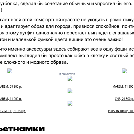
утболка, сделал бы сочетание обычным и упростил бы его.
!
ает всей этой комфортной красоте не уходить в романтику 
 и адаптирует образ для города, привнося спокойное, почт
ря этому аутфит однозначно перестает выглядеть слащавы
тон и маленькой сумкой цвета вишни это очень важно!
что именно аксессуары здесь собирают все в одну фэшн-ис
мплект выглядел бы просто как юбка в клетку и светлый ве
е сложного и модного образа.
@emialoyan
AREM, 29 900 р.
MAREM, 11 900 
AREM, 11 900 р.
CNS, 21 500 р.
EZ-VOUS, 10 190 р.
POISON DROP, 10 7
вьетнамки