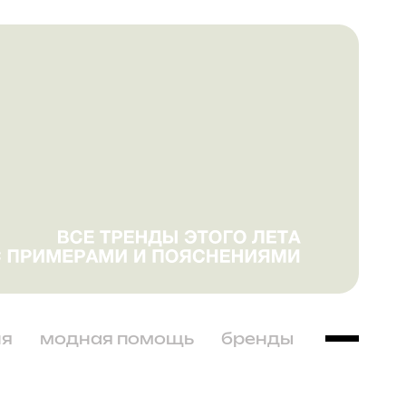
ня
модная помощь
бренды