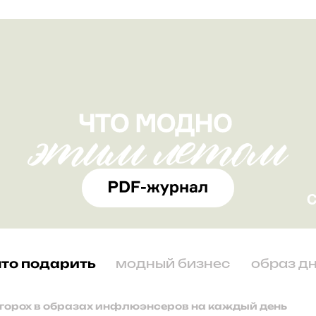
что подарить
модный бизнес
образ д
 горох в образах инфлюэнсеров на каждый день