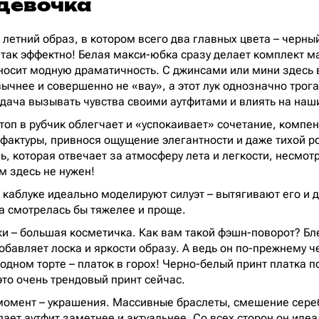
девочка
летний образ, в котором всего два главных цвета – черны
 так эффектно! Белая макси-юбка сразу делает комплект 
осит модную драматичность. С джинсами или мини здесь 
чнее и совершенно не «вау», а этот лук однозначно трогае
дача вызывать чувства своими аутфитами и влиять на наш
топ в рубчик облегчает и «успокаивает» сочетание, компе
 фактуры, привнося ощущение элегантности и даже тихой р
ь, которая отвечает за атмосферу лета и легкости, несмот
м здесь не нужен!
 каблуке идеально моделируют силуэт – вытягивают его и
а смотрелась бы тяжелее и проще.
и – большая косметичка. Как вам такой фэшн-поворот? Бл
обавляет лоска и яркости образу. А ведь он по-прежнему ч
дном торте – платок в горох! Черно-белый принт платка 
это очень трендовый принт сейчас.
момент – украшения. Массивные браслеты, смешение сереб
лает аутфит заметнее и актуальнее. Со всех сторон он иде