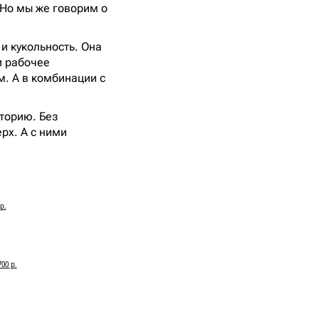
 Но мы же говорим о
и кукольность. Она
и рабочее
м. А в комбинации с
торию. Без
рх. А с ними
р.
00 р.