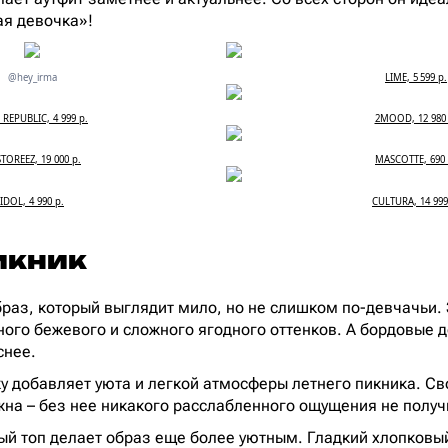
ая девочка»!
@hey_irma
LIME, 5 599 р.
 REPUBLIC, 4 999 р.
2MOOD, 12 980 
STOREEZ, 19 000 р.
MASCOTTE, 690 
IDOL, 4 990 р.
CULTURA, 14 999
икник
раз, который выглядит мило, но не слишком по-девчачьи. 
ного бежевого и сложного ягодного оттенков. А бордовые 
снее.
у добавляет уюта и легкой атмосферы летнего пикника. С
жна – без нее никакого расслабленного ощущения не получ
й топ делает образ еще более уютным. Гладкий хлопковый