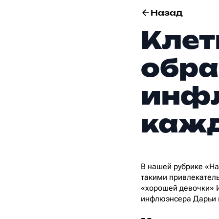
Назад
Клет
обра
инфл
кажд
В нашей рубрике «Н
такими привлекатель
«хорошей девочки» И
инфлюэнсера Дарьи 