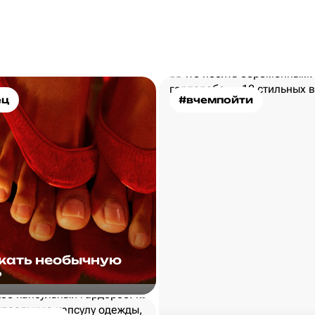
ец
#вчемпойти
скать необычную
?