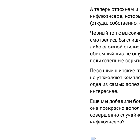
А теперь отдохнем и
инфлюэнсера, который
(откуда, собственно, 
Черный топ с высоки
смотрелись бы слишк
либо сложной стилиз
объемный низ не ощ
великолепные серьг
Песочные широкие д
не утяжеляют компле
одна из самых полез
интереснее.
Еще мы добавили бол
она прекрасно допол
совершенно случайно
инфлюэнсера?