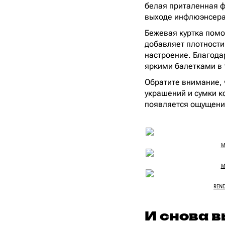
белая приталенная ф
выходе инфлюэнсера
Бежевая куртка помог
добавляет плотности
настроение. Благода
яркими балетками в 
Обратите внимание, 
украшений и сумки ко
появляется ощущени
M
M
REND
И снова 