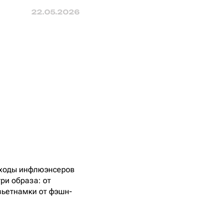
22.05.2026
ыходы инфлюэнсеров
ри образа: от
вьетнамки от фэшн-