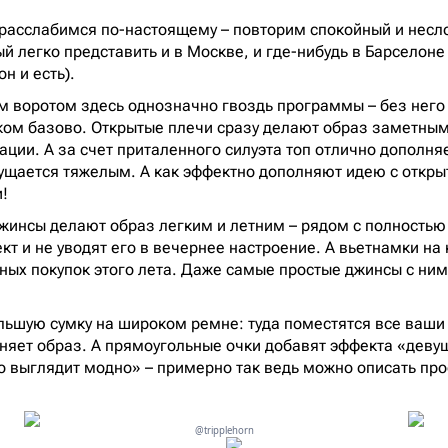
 расслабимся по-настоящему – повторим спокойный и нес
 легко представить и в Москве, и где-нибудь в Барселоне 
он и есть).
м воротом здесь однозначно гвоздь программы – без него
ом базово. Открытые плечи сразу делают образ заметным
ации. А за счет приталенного силуэта топ отлично дополня
ущается тяжелым. А как эффектно дополняют идею с откры
и!
жинсы делают образ легким и летним – рядом с полностью
кт и не уводят его в вечернее настроение. А вьетнамки на
ных покупок этого лета. Даже самые простые джинсы с ни
ьшую сумку на широком ремне: туда поместятся все ваши 
няет образ. А прямоугольные очки добавят эффекта «деву
 выглядит модно» – примерно так ведь можно описать пр
@tripplehorn