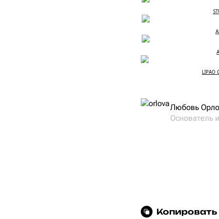
ST
A
A
LIPAO 
Любовь Орл
Основатель 
Копировать