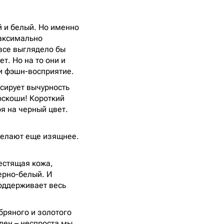
й и белый. Но именно
максимально
все выглядело бы
т. Но на то они и
и фэшн-восприятие.
нсирует вычурность
оскоши! Короткий
ря на черный цвет.
 делают еще изящнее.
естящая кожа,
ерно-белый. И
поддерживает весь
ряного и золотого
ален – неспроста мы