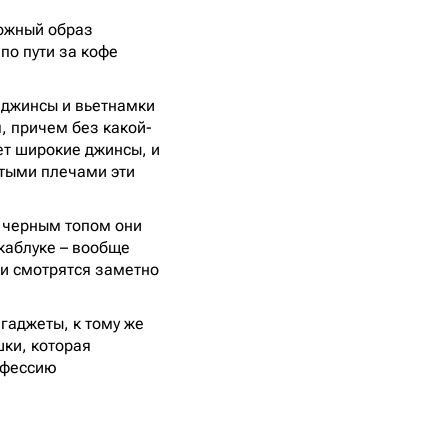
ложный образ
по пути за кофе
 джинсы и вьетнамки
, причем без какой-
ет широкие джинсы, и
тыми плечами эти
 черным топом они
 каблуке – вообще
ми смотрятся заметно
гаджеты, к тому же
шки, которая
офессию