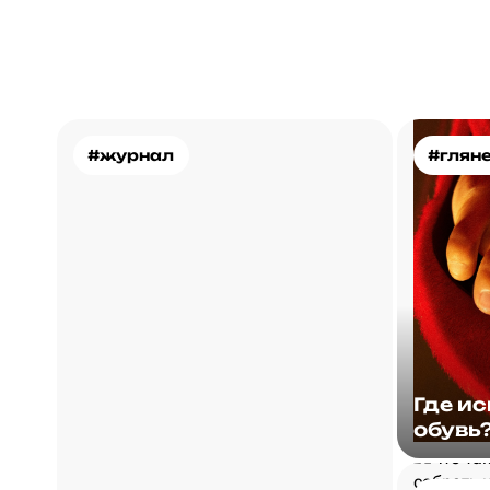
#журнал
#глян
Где и
обувь