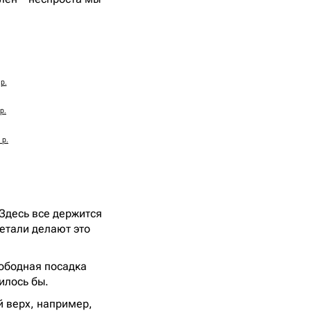
р.
р.
 р.
Здесь все держится
детали делают это
вободная посадка
илось бы.
 верх, например,