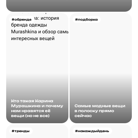
#обренде
#подборка
Кто такая Карина
Мурашкина и почему
Самые модные вещи
нам нравятся её
в полоску прямо
вещи (но не все)
сейчас
#тренды
#накаждыйдень