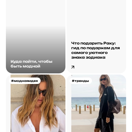
Что подарить Раку:
гид по подаркам для
самого уютного
знака зодиака
Куда пойти, чтобы
быть модной
#моднаяидея
#тренды