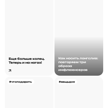
Как носить лонгслив:
Еще больше колец.
повторяем три
Теперь и на ногах!
образа
инфлюенсеров
#чтоподарить
#вещьдня