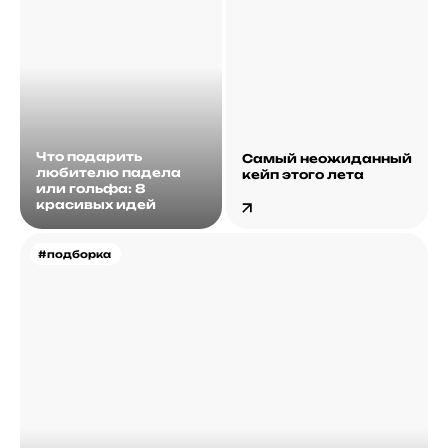
Что подарить
Самый неожиданный
любителю падела
кейп этого лета
или гольфа: 8
красивых идей
#подборка