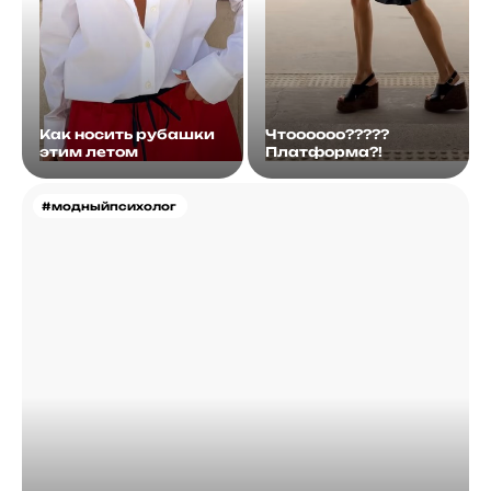
Как носить рубашки
Чтоооооо?????
этим летом
Платформа?!
#модныйпсихолог