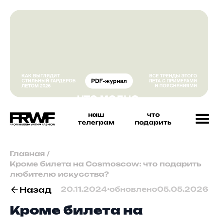
наш
что
телеграм
подарить
Главная
/
Кроме билета на Cosmoscow: что подарить
любителю искусства?
Назад
20.11.2024
•
обновлено
05.05.2026
Кроме билета на