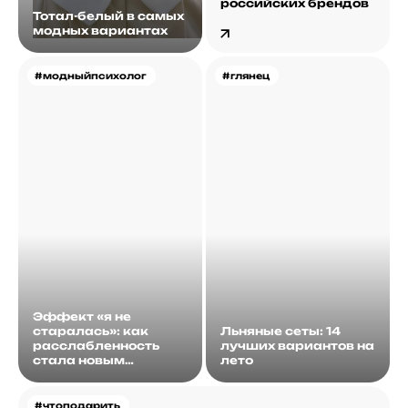
российских брендов
Тотал-белый в самых
модных вариантах
#модныйпсихолог
#глянец
Эффект «я не
старалась»: как
Льняные сеты: 14
расслабленность
лучших вариантов на
стала новым
лето
идеалом
#чтоподарить