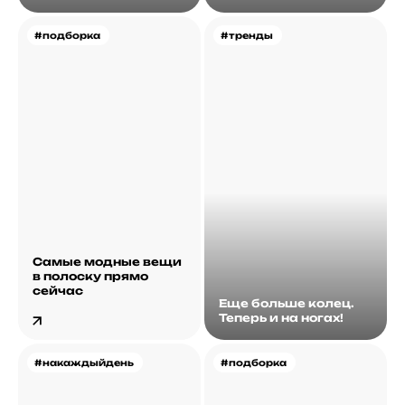
#подборка
#тренды
Самые модные вещи
в полоску прямо
сейчас
Еще больше колец.
Теперь и на ногах!
#накаждыйдень
#подборка