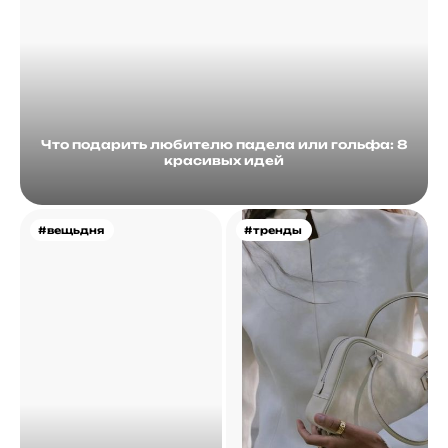
Что подарить любителю падела или гольфа: 8
красивых идей
#вещьдня
#тренды