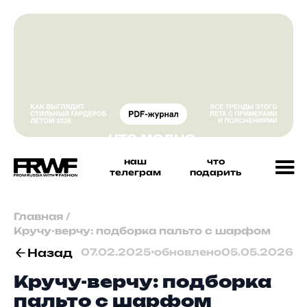
наш
что
телеграм
подарить
Главная
/
Кручу-верчу: подборка пальто с шарфом
Назад
07.02.2025
•
обновлено
05.05.2026
Кручу-верчу: подборка
пальто с шарфом