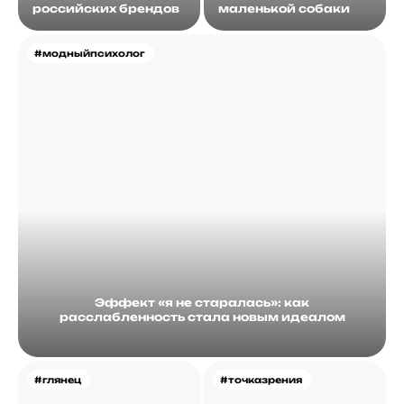
российских брендов
маленькой собаки
#модныйпсихолог
Эффект «я не старалась»: как
расслабленность стала новым идеалом
#глянец
#точказрения