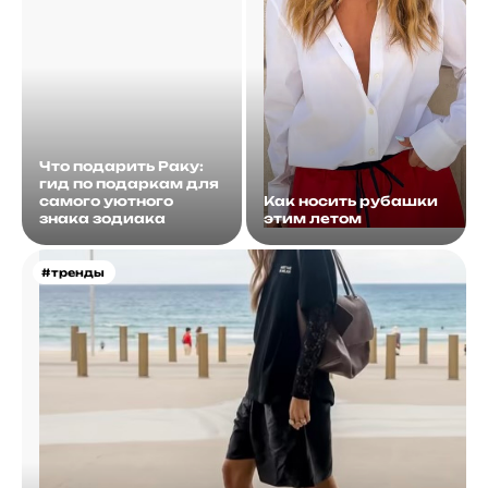
Что подарить Раку:
гид по подаркам для
самого уютного
Как носить рубашки
знака зодиака
этим летом
#тренды