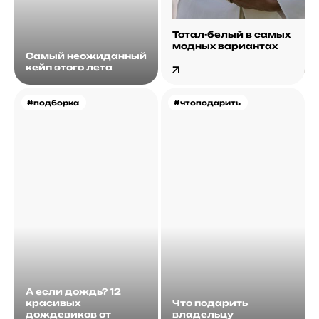
Тотал-белый в самых
модных вариантах
Самый неожиданный
кейп этого лета
#подборка
#чтоподарить
А если дождь? 12
красивых
Что подарить
дождевиков от
владельцу