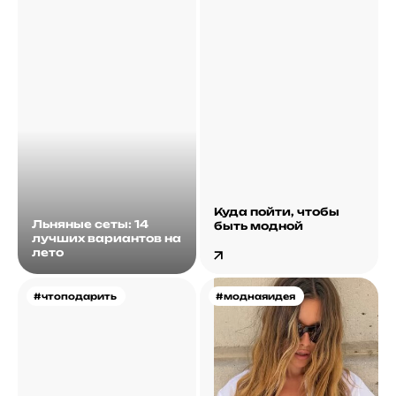
Куда пойти, чтобы
Льняные сеты: 14
быть модной
лучших вариантов на
лето
#чтоподарить
#моднаяидея