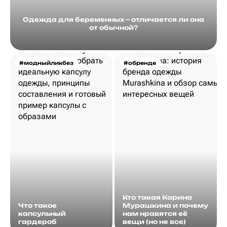
Одежда для беременных – отличается ли она
от обычной?
#модныйликбез
#обренде
Кто такая Карина
Что такое
Мурашкина и почему
капсульный
нам нравятся её
гардероб
вещи (но не все)