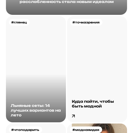
расслабленность стала новым идеалом
#глянец
#точказрения
Куда пойти, чтобы
Льняные сеты: 14
быть модной
лучших вариантов на
лето
#чтоподарить
#моднаяидея