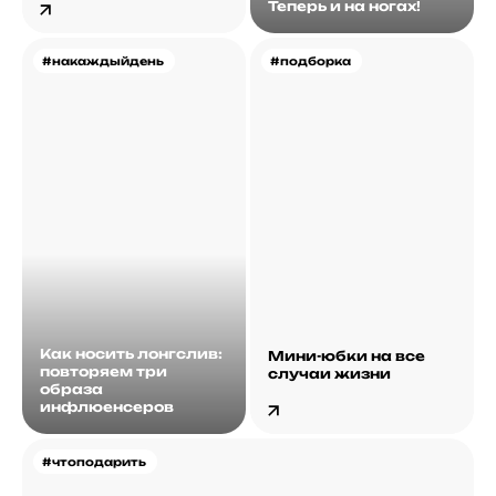
Теперь и на ногах!
#накаждыйдень
#подборка
Как носить лонгслив:
Мини-юбки на все
повторяем три
случаи жизни
образа
инфлюенсеров
#чтоподарить