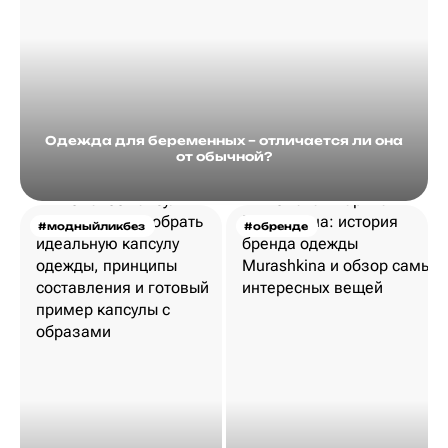
Одежда для беременных – отличается ли она
от обычной?
#модныйликбез
#обренде