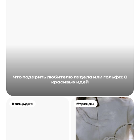
Что подарить любителю падела или гольфа: 8
красивых идей
#вещьдня
#тренды