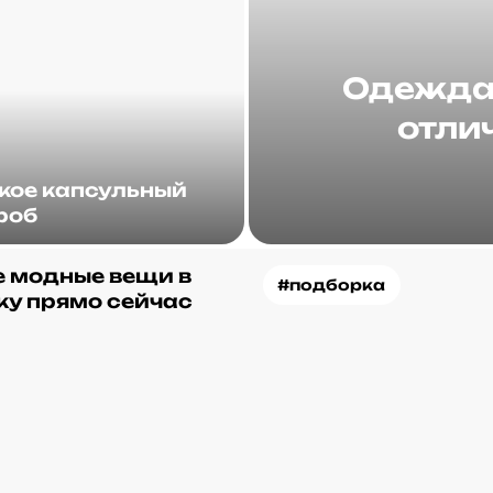
Одежда 
отлич
акое капсульный
роб
 модные вещи в
#подборка
ку прямо сейчас