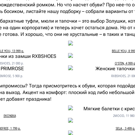
рождественский ромком. Но что насчет обуви? Про нее-то о
ь босиком, листайте нашу подборку – собрали варианты от 
бархатные туфли, мюли и тапочки – это выбор Золушки, ко
е на один корпоратив) и теперь хочет остаться дома. Но от
 готова. И хорошо, что они не хрустальные – в таких и танц
LE YOU, 13 999 р.
BELLE YOU, 8 999
SHOES, 21 000 р.
O′STIN, 4 999 р
IMROSE, 5 900 р.
RXBSHOES, 21 00
омпромиссы? Тогда присмотритесь к обуви, которая подойд
на выход. Акцент на комфорт: плоский ход либо небольшой 
вет добавят праздника!
EKONIKA
2MOOD, 11 980 
BEFREE, 1 799 р.
SELA., 3 499 р