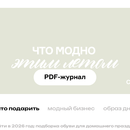
что подарить
модный бизнес
образ д
йти в 2026 год: подборка обуви для домашнего праз