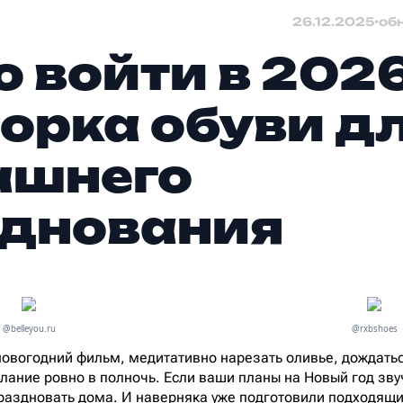
26.12.2025
•
об
о войти в 2026
орка обуви д
ашнего
днования
@belleyou.ru
@rxbshoes
овогодний фильм, медитативно нарезать оливье, дождать
елание ровно в полночь. Если ваши планы на Новый год зву
раздновать дома. И наверняка уже подготовили подходящи