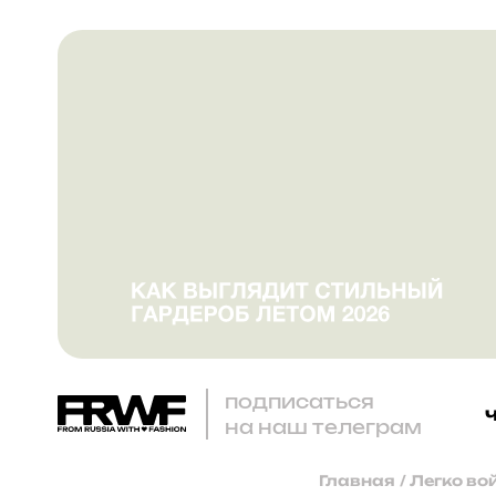
подписаться
на наш телеграм
Главная
/
Легко во