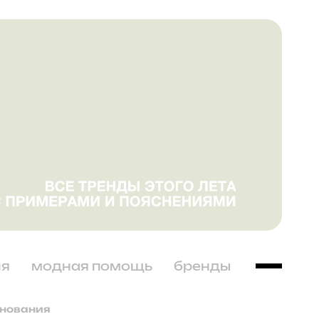
ня
модная помощь
бренды
днования