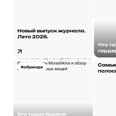
Новый выпуск журнала.
Лето 2026.
Что т
гарде
Самые
#обренде
полос
Кто такая Карина