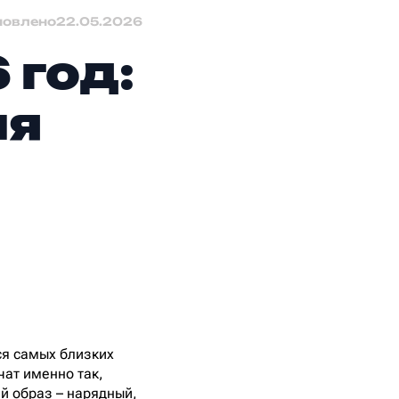
новлено
22.05.2026
 год:
ля
ся самых близких
чат именно так,
й образ – нарядный,