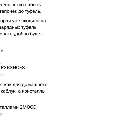
чень легко забыть.
тапочек до туфель.
торая уже сходила на
 нарядных туфель
евать удобно будет.
 р.
.
0 р.
ет как для домашнего
каблук, а кристаллы,
р.
.