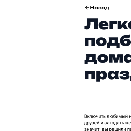
Назад
Легк
подб
дом
праз
Включить любимый н
друзей и загадать ж
значит, вы решили п