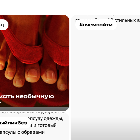
ец
#вчемпойти
скать необычную
?
ыйликбез