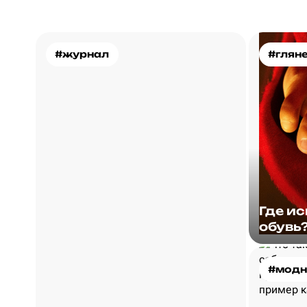
#журнал
#глян
Где и
обувь
#модн