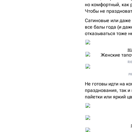
но комфортный, как 
Чтобы не праздноват
Сатиновые или даже 
все балы года (и даж
отказываться тоже не
BEL
RXB
PR
Не готовы идти на к
празднования, так и 
пайетки или яркий ц