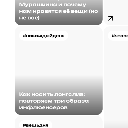
Мурашкина и почему
нам нравятся её вещи (но
не все)
#накаждыйдень
#чтоп
Как носить лонгслив:
повторяем три образа
инфлюенсеров
#вещьдня