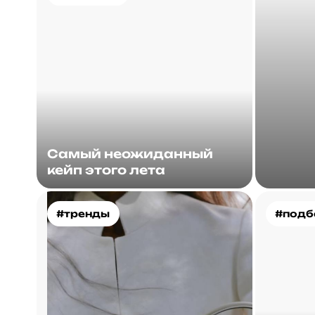
Самый неожиданный
кейп этого лета
#тренды
#подб