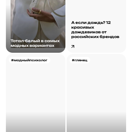
А если дождь? 12
красивых
дождевиков от
российских брендов
Тотал-белый в самых
модных вариантах
#модныйпсихолог
#глянец