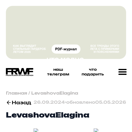
наш
что
телеграм
подарить
Главная
/
LevashovaElagina
Назад
26.09.2024
•
обновлено
05.05.2026
LevashovaElagina