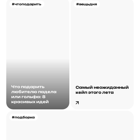
#чтоподарить
#вещьдня
Что подарить
Самый неожиданный
любителю падела
кейп этого лета
или гольфа: 8
красивых идей
#подборка