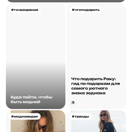
#точказрения
#чтоподарить
Что подарить Раку:
гид по подаркам для
самого уютного
знака зодиака
Куда пойти, чтобы
быть модной
#моднаяидея
#тренды