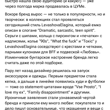
быстро нашла свою аудиторию (и какую!) — уже
через полгода марка продавалась в ЦУМе.
Вскоре бренд вырос — не только в популярности, но и
творчески: в коллекциях стал проявляться
сегодняшний стиль LevashovaElagina, который емко
описан в слогане "Dramatic, sarcastic, teen spirit".
Серьги с шипами, кольца с пирсингом и «печатки» с
надписями, колье “90s", "What the fuck" и "Toxic" у
LevashovaElagina соседствуют с крестами и четками,
парными кулонами для BFF и подвеской «Любовь».
Изменчивое бунтарское настроение бренда легко
считать даже по этой подборке.
Пару лет назад дизайнер решилась на запуск
аксессуаров и одежды. Первым предметом стала
кепка, а дальше в линейке появились худи и футболки
— тоже со statement-цитатами вроде "Vse Prosto", "I
love my ex", "Family disappointment" и другими.
Ироничные заявления стали узнаваемой чертой
бренда и принесли ему много любви: покупатели то и
дело пишут основательнице, что украшения и вещи с