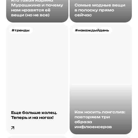
Кто такая Карина
Мурашкина и почему
Самые модные вещи
нам нравятся её
в полоску прямо
вещи (но не все)
сейчас
#тренды
#накаждыйдень
Как носить лонгслив:
Еще больше колец.
повторяем три
Теперь и на ногах!
образа
инфлюенсеров