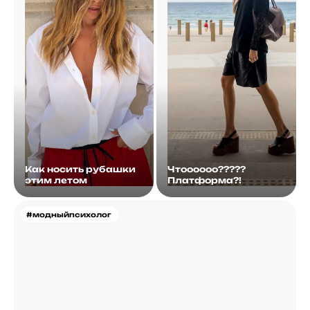
Как носить рубашки
Чтоооооо?????
этим летом
Платформа?!
#модныйпсихолог