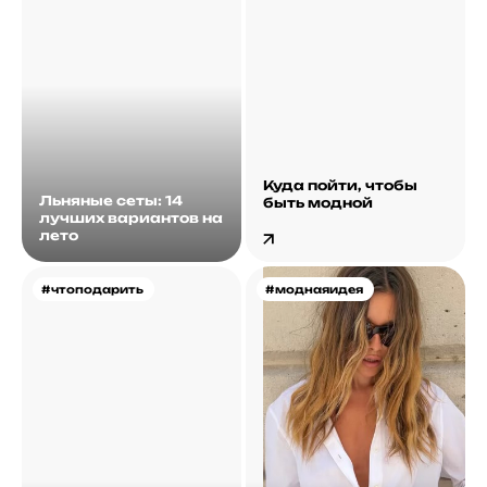
Куда пойти, чтобы
Льняные сеты: 14
быть модной
лучших вариантов на
лето
#чтоподарить
#моднаяидея