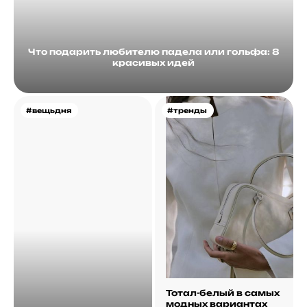
Что подарить любителю падела или гольфа: 8
красивых идей
#вещьдня
#тренды
Тотал-белый в самых
модных вариантах