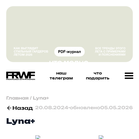
наш
что
телеграм
подарить
Главная
/
Lyna+
Назад
20.08.2024
•
обновлено
05.05.2026
Lyna+