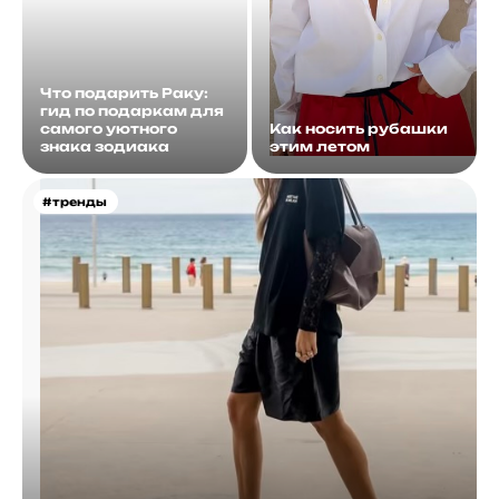
Что подарить Раку:
гид по подаркам для
самого уютного
Как носить рубашки
знака зодиака
этим летом
#тренды