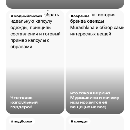
#модныйликбез
#обренде
Кто такая Карина
Что такое
Мурашкина и почему
капсульный
нам нравятся её
гардероб
вещи (но не все)
#подборка
#тренды