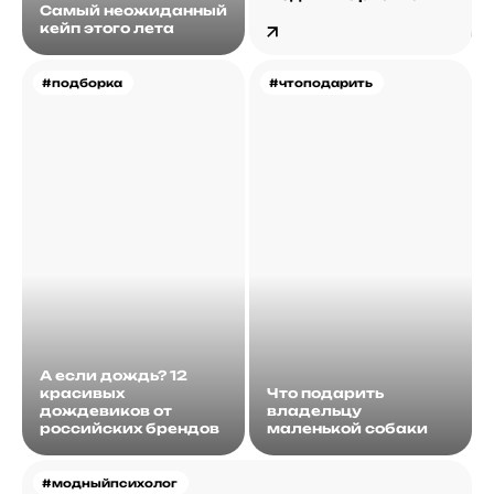
Самый неожиданный
кейп этого лета
#подборка
#чтоподарить
А если дождь? 12
красивых
Что подарить
дождевиков от
владельцу
российских брендов
маленькой собаки
#модныйпсихолог