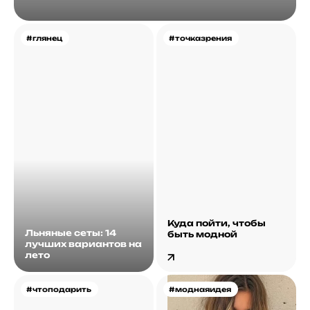
#глянец
#точказрения
Куда пойти, чтобы
Льняные сеты: 14
быть модной
лучших вариантов на
лето
#чтоподарить
#моднаяидея