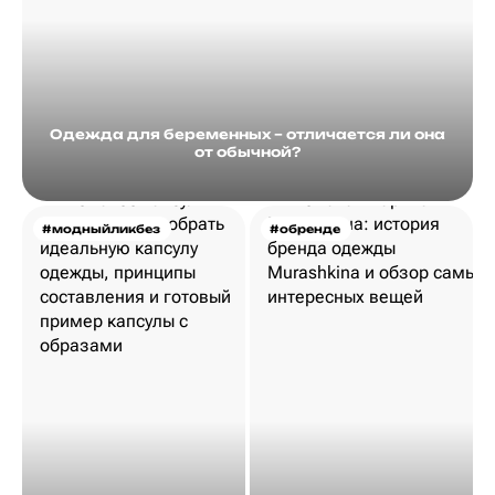
Одежда для беременных – отличается ли она
от обычной?
#модныйликбез
#обренде