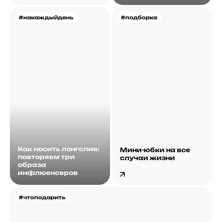
#накаждыйдень
#подборка
Как носить лонгслив:
Мини-юбки на все
повторяем три
случаи жизни
образа
инфлюенсеров
#чтоподарить