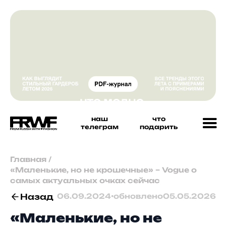
наш
что
телеграм
подарить
Главная
/
«Маленькие, но не крошечные» – Vogue о
самых актуальных очках сейчас
Назад
06.09.2024
•
обновлено
05.05.2026
«Маленькие, но не