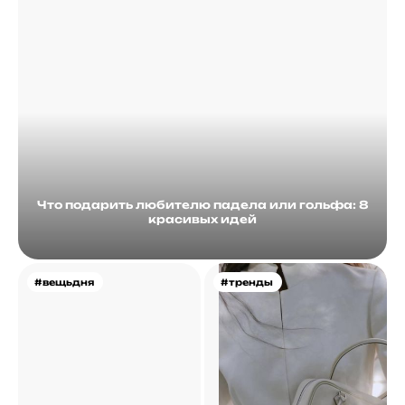
Что подарить любителю падела или гольфа: 8
красивых идей
#вещьдня
#тренды