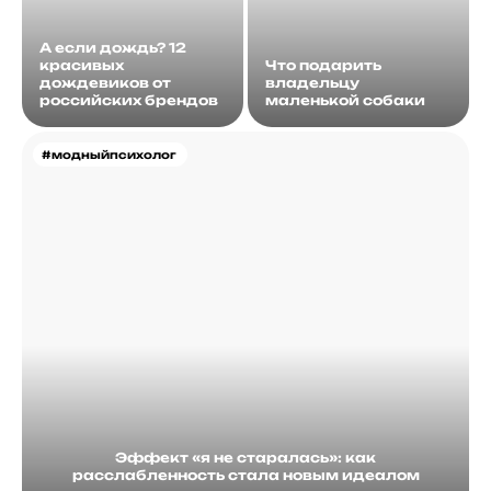
А если дождь? 12
красивых
Что подарить
дождевиков от
владельцу
российских брендов
маленькой собаки
#модныйпсихолог
Эффект «я не старалась»: как
расслабленность стала новым идеалом