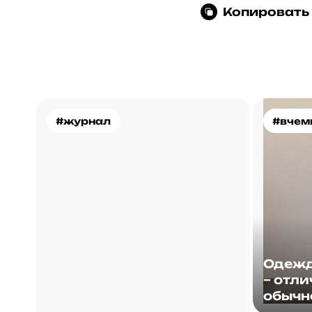
Копировать
#журнал
#вчем
Одежд
– отли
обычн