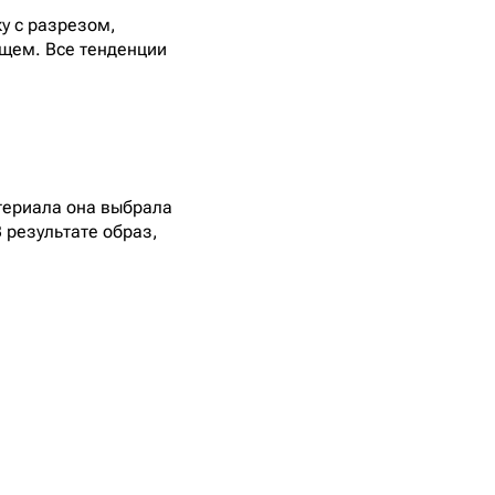
у с разрезом,
ищем. Все тенденции
атериала она выбрала
 результате образ,