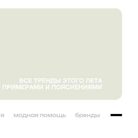
ня
модная помощь
бренды