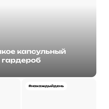
акое капсульный
гардероб
#накаждыйдень