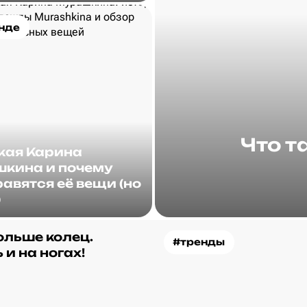
нде
Что т
акая Карина
кина и почему
авятся её вещи (но
)
ольше колец.
#тренды
 и на ногах!