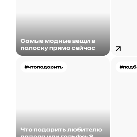
Самые модные вещи в
полоску прямо сейчас
#чтоподарить
#подб
Что подарить любителю
падела или гольфа: 8