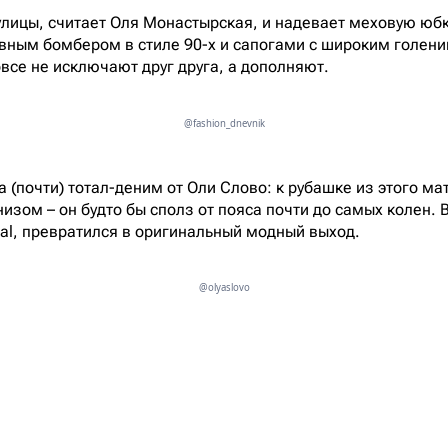
 улицы, считает Оля Монастырская, и надевает меховую юбк
ивным бомбером в стиле 90-х и сапогами с широким голен
овсе не исключают друг друга, а дополняют.
@fashion_dnevnik
а (почти) тотал-деним от Оли Слово: к рубашке из этого м
зом – он будто бы сполз от пояса почти до самых колен. В
al, превратился в оригинальный модный выход.
@olyaslovo