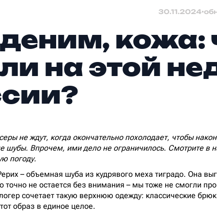
30.11.2024
•
об
 деним, кожа: 
ли на этой не
ссии?
еры не ждут, когда окончательно похолодает, чтобы након
е шубы. Впрочем, ими дело не ограничилось. Смотрите в н
ую погоду.
Рерих – объемная шуба из кудрявого меха тиградо. Она выг
о точно не остается без внимания – мы тоже не смогли пр
 блогер сочетает такую верхнюю одежду: классические брю
этот образ в единое целое.