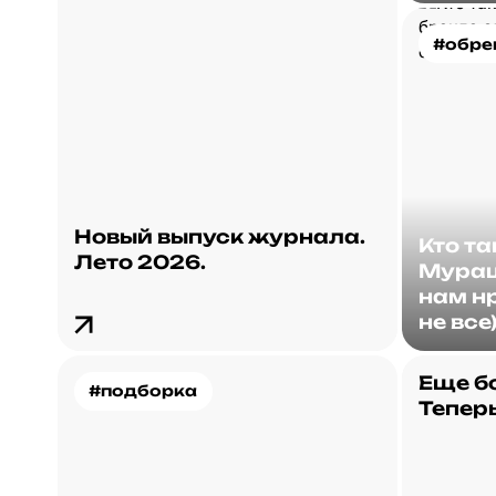
#обре
Новый выпуск журнала.
Кто т
Лето 2026.
Мураш
нам нр
не все
Еще б
#подборка
Теперь