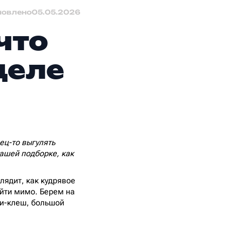
новлено
05.05.2026
что
деле
ец-то выгулять
ашей подборке, как
лядит, как кудрявое
ойти мимо. Берем на
ки-клеш, большой