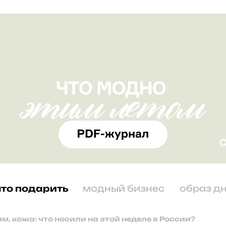
что подарить
модный бизнес
образ д
им, кожа: что носили на этой неделе в России?