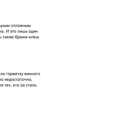
зящным отложным
ка. И это лишь один
сь также брюки-клеш
ала горжетку винного
ло недостаточно,
 тех, кто за стиль