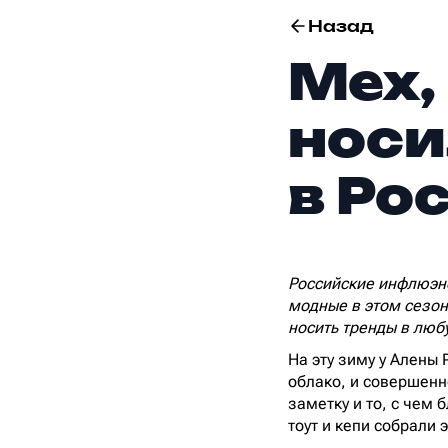
Назад
Мех,
носи
в Ро
Российские инфлюэнс
модные в этом сезон
носить тренды в люб
На эту зиму у Алены 
облако, и совершенн
заметку и то, с чем
тоут и кепи собрали 