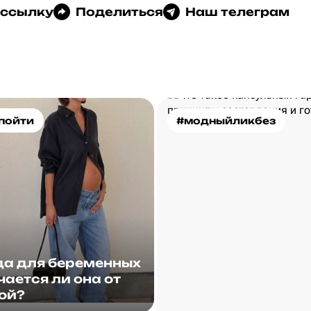
 ссылку
Поделиться
Наш телеграм
пойти
#модныйликбез
а для беременных
чается ли она от
ой?