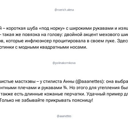
@roerich.alena
й – короткая шуба «под норку» с широкими рукавами и и
– такая же повязка на голову: двойной акцент мехового ши
ов, которые инфлюэнсер процитировала в своем луке. Зде
ботинки с модными квадратными носами.
@polinakornikova
шистые мастхэвы – у стилиста Анны (@aaanettes): она выбр
центными плечами и рукавами ¾. Но этого для утепления бы
 также есть длинные кожаные перчатки. Удачный пример для
 Только не забывайте прикрывать поясницу!
@aaanettes