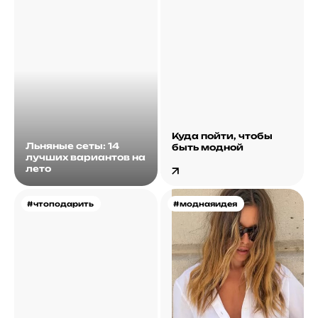
Куда пойти, чтобы
Льняные сеты: 14
быть модной
лучших вариантов на
лето
#чтоподарить
#моднаяидея