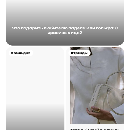
Что подарить любителю падела или гольфа: 8
красивых идей
#вещьдня
#тренды