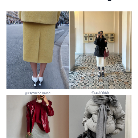
@sashfabish
@lesyanebo.brand