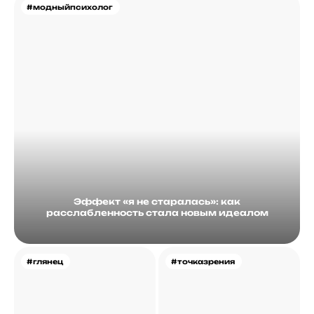
#модныйпсихолог
Эффект «я не старалась»: как
расслабленность стала новым идеалом
#глянец
#точказрения