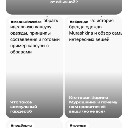
от обычной?
#модныйликбез
#обренде
Кто такая Карина
Что такое
Мурашкина и почему
капсульный
нам нравятся её
гардероб
вещи (но не все)
#подборка
#тренды