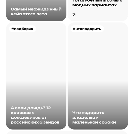
Тотал-белый в самых
модных вариантах
Самый неожиданный
кейп этого лета
#подборка
#чтоподарить
А если дождь? 12
красивых
Что подарить
дождевиков от
владельцу
российских брендов
маленькой собаки