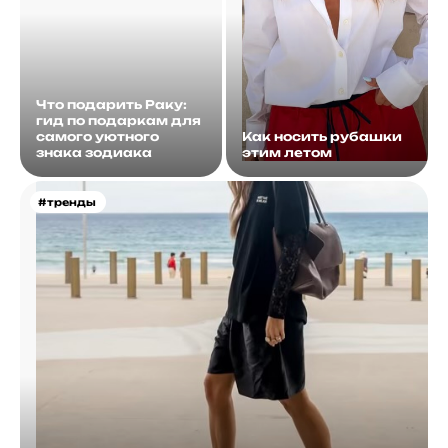
Что подарить Раку:
гид по подаркам для
самого уютного
Как носить рубашки
знака зодиака
этим летом
#тренды