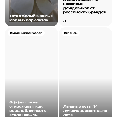
красивых
дождевиков от
российских брендов
Тотал-белый в самых
модных вариантах
#модныйпсихолог
#глянец
Эффект «я не
старалась»: как
Льняные сеты: 14
расслабленность
лучших вариантов на
стала новым
лето