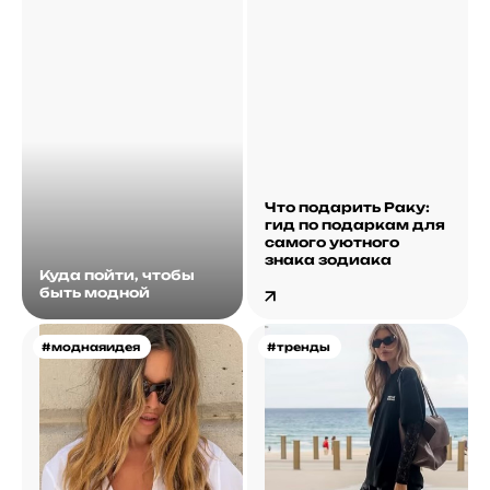
Что подарить Раку:
гид по подаркам для
самого уютного
знака зодиака
Куда пойти, чтобы
быть модной
#моднаяидея
#тренды