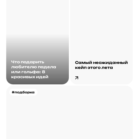
Что подарить
Самый неожиданный
любителю падела
кейп этого лета
или гольфа: 8
красивых идей
#подборка