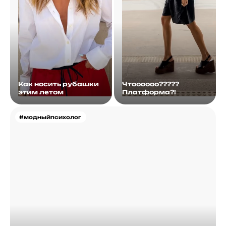
Как носить рубашки
Чтоооооо?????
этим летом
Платформа?!
#модныйпсихолог