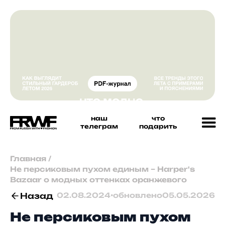
наш
что
телеграм
подарить
Главная
/
Не персиковым пухом единым – Harper's
Bazaar о модных оттенках оранжевого
Назад
02.08.2024
•
обновлено
05.05.2026
Не персиковым пухом