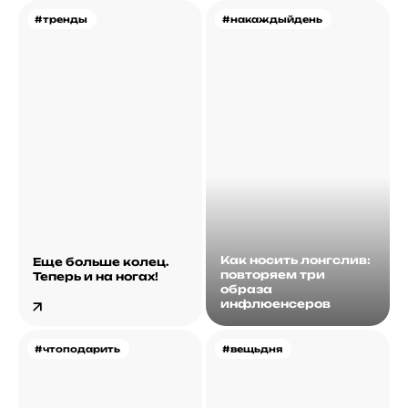
#тренды
#накаждыйдень
Как носить лонгслив:
Еще больше колец.
повторяем три
Теперь и на ногах!
образа
инфлюенсеров
#чтоподарить
#вещьдня