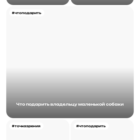
идеалом
#чтоподарить
Что подарить владельцу маленькой собаки
#точказрения
#чтоподарить