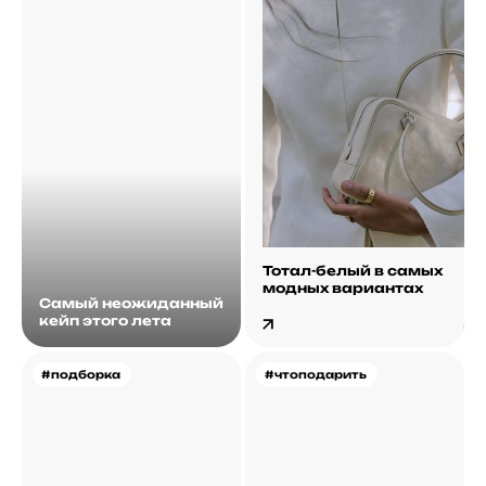
Тотал-белый в самых
модных вариантах
Самый неожиданный
кейп этого лета
#подборка
#чтоподарить