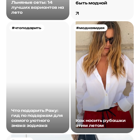
Льняные сеты: 14
быть модной
лучших вариантов на
лето
#чтоподарить
#моднаяидея
Что подарить Раку:
гид по подаркам для
самого уютного
Как носить рубашки
знака зодиака
этим летом