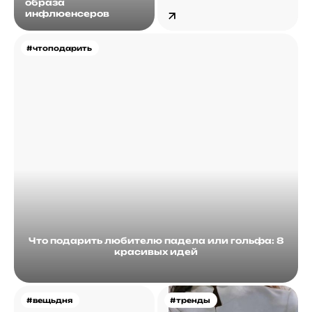
образа
инфлюенсеров
#чтоподарить
Что подарить любителю падела или гольфа: 8
красивых идей
#вещьдня
#тренды