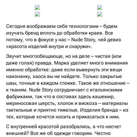
Сегодня воображаем себя технологами – будем
изучать бренд вплоть до обработки краев. Все
потому, что в фокусе у нас – Nude Story, чей девиз
«красота изделий внутри и снаружи».
Звучит многообещающе, но на деле – чистая (или
даже голая) правда. Марка уделяет много внимания
именно обработке: даже если вывернуть эти вещи
наизнанку, хаоса вы не найдете. Только закрытые
швы, точные в каждом стежке. Такое же отношение –
к тканям. Nude Story сотрудничает с итальянскими
фабриками, так что в составах здесь кашемир,
мериносовая шерсть, хлопок и вискоза – материалы
тактильные и приятно тяжелые. Изделия бренда – из
тех, которые хочется носить и прикасаться к ним.
С внутренней красотой разобрались, а что насчет
внешней? Все же об одежде говорим. Честно