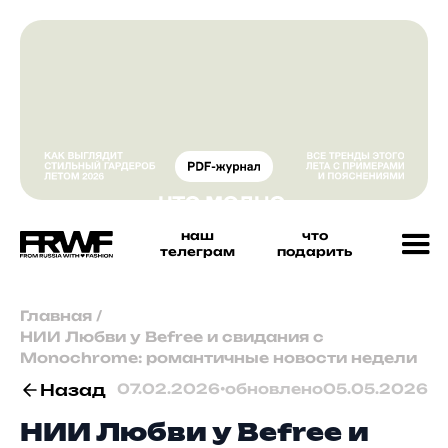
наш
что
телеграм
подарить
Главная
/
НИИ Любви у Befree и свидания с
Monochrome: романтичные новости недели
Назад
07.02.2026
•
обновлено
05.05.2026
НИИ Любви у Befree и