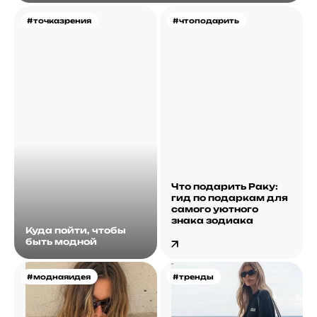
#точказрения
#чтоподарить
Что подарить Раку:
гид по подаркам для
самого уютного
знака зодиака
Куда пойти, чтобы
быть модной
#моднаяидея
#тренды