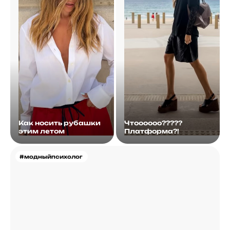
Как носить рубашки
Чтоооооо?????
этим летом
Платформа?!
#модныйпсихолог