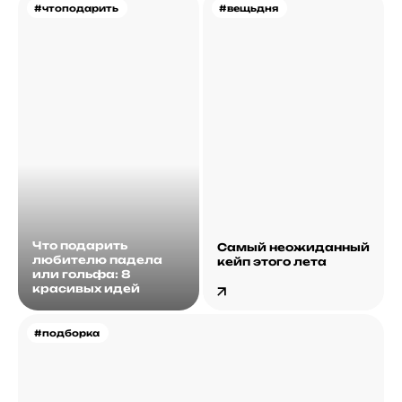
#чтоподарить
#вещьдня
Что подарить
Самый неожиданный
любителю падела
кейп этого лета
или гольфа: 8
красивых идей
#подборка