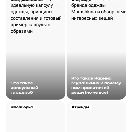
#модныйликбез
#обренде
Кто такая Карина
Что такое
Мурашкина и почему
капсульный
нам нравятся её
гардероб
вещи (но не все)
#подборка
#тренды