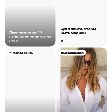
Куда пойти, чтобы
Льняные сеты: 14
быть модной
лучших вариантов на
лето
#чтоподарить
#моднаяидея