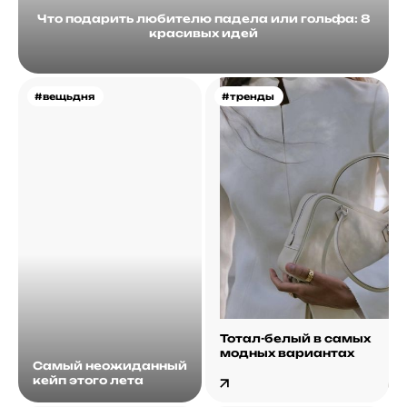
Что подарить любителю падела или гольфа: 8
красивых идей
#вещьдня
#тренды
Тотал-белый в самых
модных вариантах
Самый неожиданный
кейп этого лета