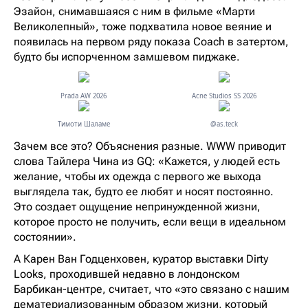
Эзайон, снимавшаяся с ним в фильме «Марти
Великолепный», тоже подхватила новое веяние и
появилась на первом ряду показа Coach в затертом,
будто бы испорченном замшевом пиджаке.
Prada AW 2026
Acne Studios SS 2026
Тимоти Шаламе
@as.teck
Зачем все это? Объяснения разные. WWW приводит
слова Тайлера Чина из GQ: «Кажется, у людей есть
желание, чтобы их одежда с первого же выхода
выглядела так, будто ее любят и носят постоянно.
Это создает ощущение непринужденной жизни,
которое просто не получить, если вещи в идеальном
состоянии».
А Карен Ван Годценховен, куратор выставки Dirty
Looks, проходившей недавно в лондонском
Барбикан-центре, считает, что «это связано с нашим
дематериализованным образом жизни, который