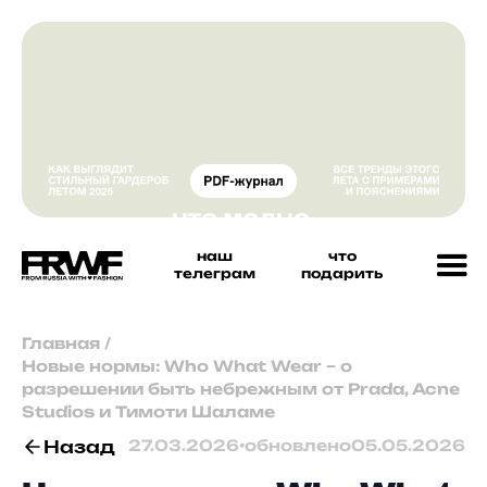
наш
что
телеграм
подарить
Главная
/
Новые нормы: Who What Wear – о
разрешении быть небрежным от Prada, Acne
Studios и Тимоти Шаламе
Назад
27.03.2026
•
обновлено
05.05.2026