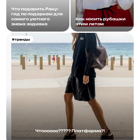
Что подарить Раку:
гид по подаркам для
самого уютного
Как носить рубашки
знака зодиака
этим летом
#тренды
Чтоооооо????? Платформа?!