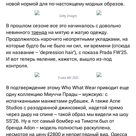
новой нормой для по-настоящему модных образов.
Getty Images
В прошлом сезоне все это начиналось с довольно
невинного
тренда
на мятую и жатую одежду.
Продолжилось нарочито неопрятными укладками, на
которые будто бы не было ни сил, ни времени (отсюда
их название – ‘depression hair’), с показа Prada FW’25.
И вот теперь явление, кажется, вышло из-под
контроля.
Prada AW 2025
В подтверждение этому Who What Wear приводит еще
одну коллекцию Миуччи Прады – мужскую: с
испачканными манжетами рубашек. А также Acne
Studios с разодранной джинсовкой, надетой прямо
через дыру на спине – такой образ мы видели на шоу
SS’26. Ну а тот самый бомбер на Тимоти был от
бренда Adon – модель полностью раскуплена,
несмотря на цену £2800 и неприглядный вид. Одесса