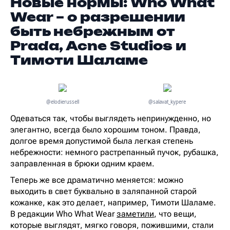
Новые нормы: Who What
Wear – о разрешении
быть небрежным от
Prada, Acne Studios и
Тимоти Шаламе
@elodierussell
@salavat_kypere
Одеваться так, чтобы выглядеть непринужденно, но
элегантно, всегда было хорошим тоном. Правда,
долгое время допустимой была легкая степень
небрежности: немного растрепанный пучок, рубашка,
заправленная в брюки одним краем.
Теперь же все драматично меняется: можно
выходить в свет буквально в заляпанной старой
кожанке, как это делает, например, Тимоти Шаламе.
В редакции Who What Wear
заметили
, что вещи,
которые выглядят, мягко говоря, пожившими, стали