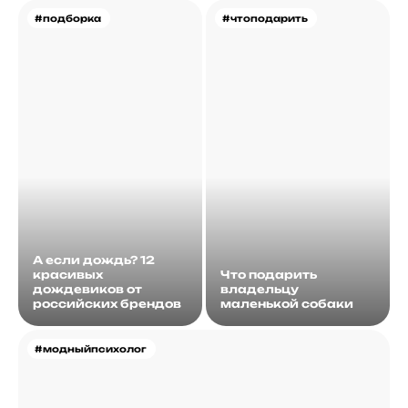
#подборка
#чтоподарить
А если дождь? 12
красивых
Что подарить
дождевиков от
владельцу
российских брендов
маленькой собаки
#модныйпсихолог