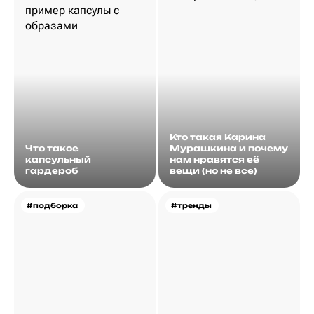
Кто такая Карина
Что такое
Мурашкина и почему
капсульный
нам нравятся её
гардероб
вещи (но не все)
#подборка
#тренды