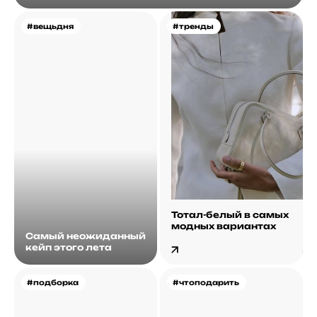
#вещьдня
#тренды
Тотал-белый в самых
модных вариантах
Самый неожиданный
кейп этого лета
#подборка
#чтоподарить