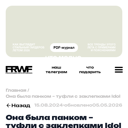
наш
что
телеграм
подарить
Главная
/
Она была панком – туфли с заклепками Idol
Назад
15.08.2024
•
обновлено
05.05.2026
Она была панком –
туфли с заклепками Idol