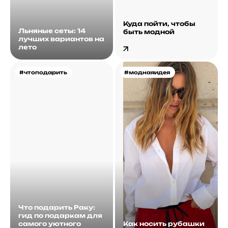
Куда пойти, чтобы
Льняные сеты: 14
быть модной
лучших вариантов на
лето
#чтоподарить
#моднаяидея
Что подарить Раку:
гид по подаркам для
самого уютного
Как носить рубашки