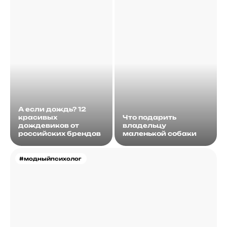
А если дождь? 12
красивых
Что подарить
дождевиков от
владельцу
российских брендов
маленькой собаки
#модныйпсихолог