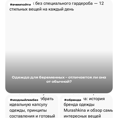
#вчемпойти
Одежда для беременных – отличается ли она
от обычной?
#модныйликбез
#обренде