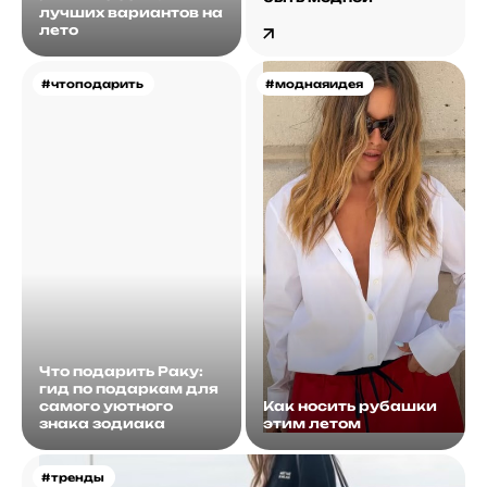
лучших вариантов на
лето
#чтоподарить
#моднаяидея
Что подарить Раку:
гид по подаркам для
самого уютного
Как носить рубашки
знака зодиака
этим летом
#тренды