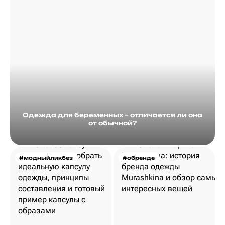
Одежда для беременных – отличается ли она
от обычной?
#модныйликбез
#обренде