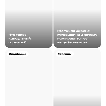
Кто такая Карина
Что такое
Мурашкина и почему
капсульный
нам нравятся её
гардероб
вещи (но не все)
#подборка
#тренды