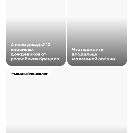
А если дождь? 12
красивых
Что подарить
дождевиков от
владельцу
российских брендов
маленькой собаки
#модныйпсихолог