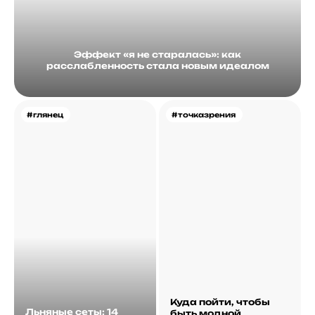
Эффект «я не старалась»: как
расслабленность стала новым идеалом
#глянец
#точказрения
Куда пойти, чтобы
Льняные сеты: 14
быть модной