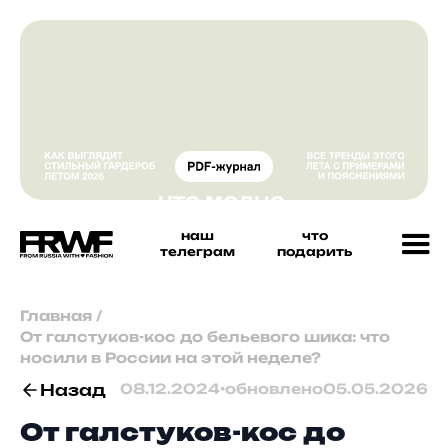
наш
что
телеграм
подарить
Главная
/
От галстуков-кос до бельевого шика: что
носили в России на этой неделе?
Назад
08.12.2024
•
обновлено
05.05.2026
От галстуков-кос до