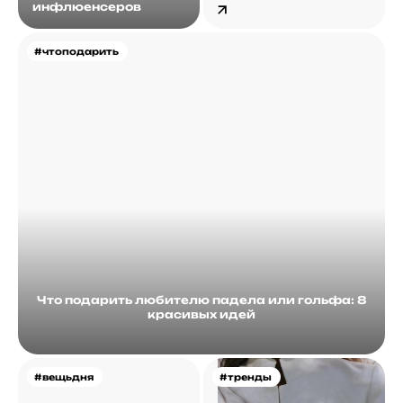
инфлюенсеров
#чтоподарить
Что подарить любителю падела или гольфа: 8
красивых идей
#вещьдня
#тренды