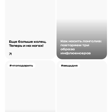
Как носить лонгслив:
Еще больше колец.
повторяем три
Теперь и на ногах!
образа
инфлюенсеров
#чтоподарить
#вещьдня