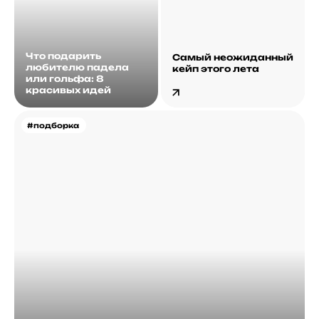
Что подарить
Самый неожиданный
любителю падела
кейп этого лета
или гольфа: 8
красивых идей
#подборка