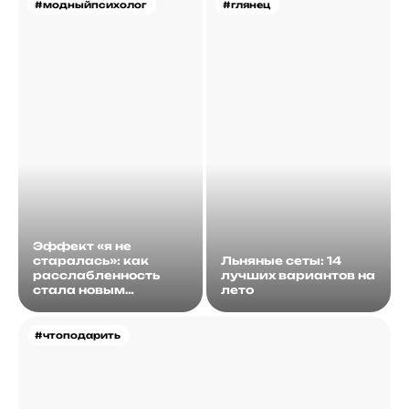
#модныйпсихолог
#глянец
Эффект «я не
старалась»: как
Льняные сеты: 14
расслабленность
лучших вариантов на
стала новым
лето
идеалом
#чтоподарить