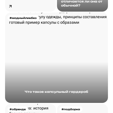
отличается ли она от
обычной?
#модныйликбез
Что такое капсульный гардероб
#обренде
#подборка