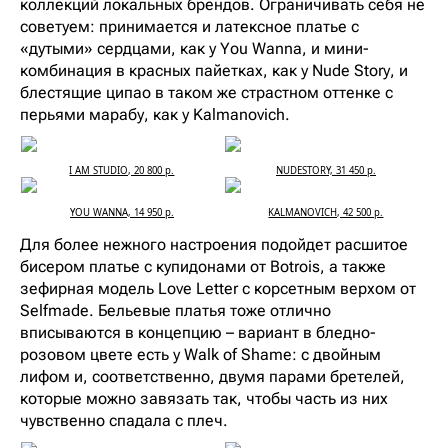
коллекций локальных брендов. Ограничивать себя не
советуем: принимается и латексное платье с
«дутыми» сердцами, как у You Wanna, и мини-
комбинация в красных пайетках, как у Nude Story, и
блестящие ципао в таком же страстном оттенке с
перьями марабу, как у Kalmanovich.
I AM STUDIO, 20 800 р.
NUDESTORY, 31 450 р.
YOU WANNA, 14 950 р.
KALMANOVICH, 42 500 р.
Для более нежного настроения подойдет расшитое
бисером платье с купидонами от Botrois, а также
зефирная модель Love Letter c корсетным верхом от
Selfmade. Бельевые платья тоже отлично
вписываются в концепцию – вариант в бледно-
розовом цвете есть у Walk of Shame: с двойным
лифом и, соответственно, двумя парами бретелей,
которые можно завязать так, чтобы часть из них
чувственно спадала с плеч.