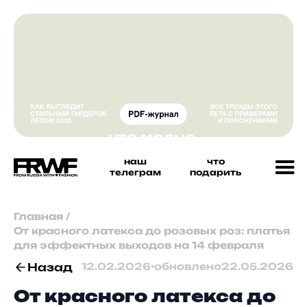
наш
что
телеграм
подарить
Главная
/
От красного латекса до розовых роз: платья
для эффектных выходов на 14 февраля
Назад
12.02.2026
•
обновлено
22.05.2026
От красного латекса до