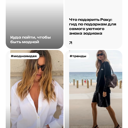
Что подарить Раку:
гид по подаркам для
самого уютного
знака зодиака
Куда пойти, чтобы
быть модной
#моднаяидея
#тренды