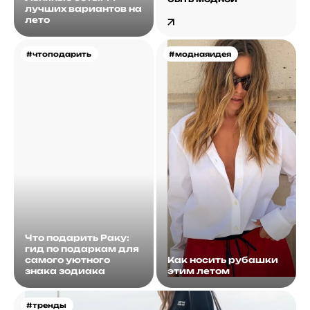
лучших вариантов на
лето
#чтоподарить
#моднаяидея
Что подарить Раку:
гид по подаркам для
самого уютного
Как носить рубашки
знака зодиака
этим летом
#тренды