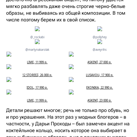
мягко разбавлять даже очень строгие черно-белые
образы, не выбиваясь из общей композиции. В том
числе поэтому берем их в свой список.
@_rockabi
@pollyhey
@martynakarolak
@aveyrihs
LIME, 11 999 р.
ASKENT, 27 000 р.
12 STOREEZ, 26 000 р.
LUSAVOU, 17 900 р.
IDOL, 17 990 р.
EKONIKA, 22 990 р.
LIME, 11 999 р.
ASKENT, 23 000 р.
Детали решают многое; речь не только про обувь, но
и про украшения. На этот раз у модных блогеров – в
частности, у Дарьи Проходы – был замечен акцент на
коктейльное кольцо, носить которое она выбирает в