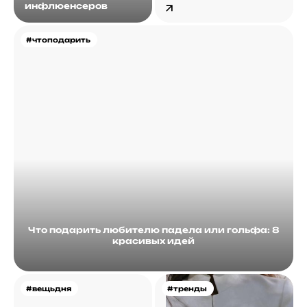
инфлюенсеров
#чтоподарить
Что подарить любителю падела или гольфа: 8
красивых идей
#вещьдня
#тренды