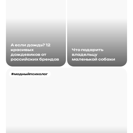
А если дождь? 12
красивых
Что подарить
дождевиков от
владельцу
российских брендов
маленькой собаки
#модныйпсихолог