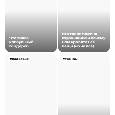
Кто такая Карина
Что такое
Мурашкина и почему
капсульный
нам нравятся её
гардероб
вещи (но не все)
#подборка
#тренды