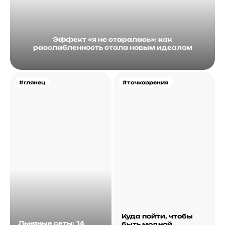
Эффект «я не старалась»: как
расслабленность стала новым идеалом
#глянец
#точказрения
Куда пойти, чтобы
Льняные сеты: 14
быть модной