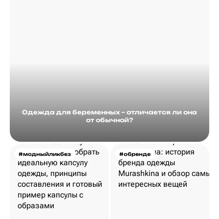
Одежда для беременных – отличается ли она
от обычной?
#модныйликбез
#обренде