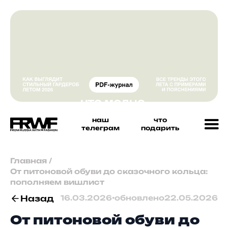
наш
что
телеграм
подарить
Главная
/
От питоновой обуви до сказочного кольца:
пополняем вишлист
Назад
16.03.2026
•
обновлено
22.05.2026
От питоновой обуви до