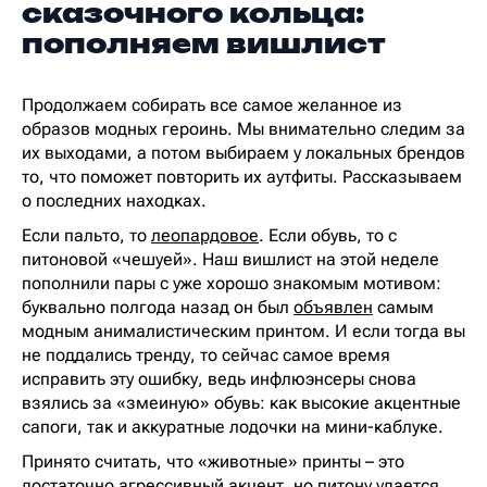
сказочного кольца:
пополняем вишлист
Продолжаем собирать все самое желанное из
образов модных героинь. Мы внимательно следим за
их выходами, а потом выбираем у локальных брендов
то, что поможет повторить их аутфиты. Рассказываем
о последних находках.
Если пальто, то
леопардовое
. Если обувь, то с
питоновой «чешуей». Наш вишлист на этой неделе
пополнили пары с уже хорошо знакомым мотивом:
буквально полгода назад он был
объявлен
самым
модным анималистическим принтом. И если тогда вы
не поддались тренду, то сейчас самое время
исправить эту ошибку, ведь инфлюэнсеры снова
взялись за «змеиную» обувь: как высокие акцентные
сапоги, так и аккуратные лодочки на мини-каблуке.
Принято считать, что «животные» принты – это
достаточно агрессивный акцент, но питону удается