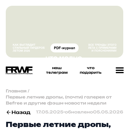
наш
что
телеграм
подарить
Главная
/
Первые летние дропы, (почти) галерея от
Befree и другие фэшн-новости недели
Назад
17.05.2025
•
обновлено
05.05.2026
Первые летние дропы,