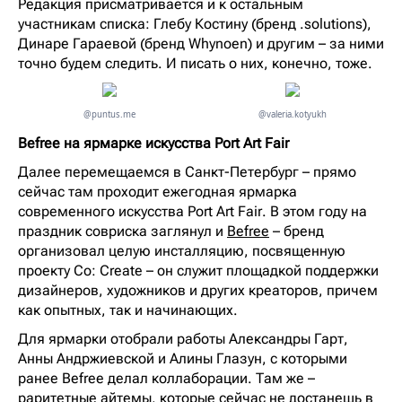
Редакция присматривается и к остальным
участникам списка: Глебу Костину (бренд .solutions),
Динаре Гараевой (бренд Whynoen) и другим – за ними
точно будем следить. И писать о них, конечно, тоже.
@puntus.me
@valeria.kotyukh
Befree на ярмарке искусства Port Art Fair
Далее перемещаемся в Санкт-Петербург – прямо
сейчас там проходит ежегодная ярмарка
современного искусства Port Art Fair. В этом году на
праздник совриска заглянул и
Befree
– бренд
организовал целую инсталляцию, посвященную
проекту Co: Create – он служит площадкой поддержки
дизайнеров, художников и других креаторов, причем
как опытных, так и начинающих.
Для ярмарки отобрали работы Александры Гарт,
Анны Андржиевской и Алины Глазун, с которыми
ранее Befree делал коллаборации. Там же –
раритетные айтемы, которые сейчас не достанешь в