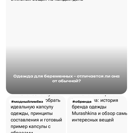
Одежда для беременных – отличается ли она
от обычной?
#модныйликбез
#обренде