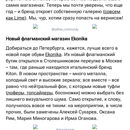
самих магазинах. Теперь мы почти уверены, что еще
год – и бренд откроет собственную галерею (
совсем
как Lime
). Мы, чур, хотим сразу попасть на вернисаж!
@befree_community
Новый флагманский магазин Ekonika
Добираться до Петербурга, кажется, лучше всего в
новой паре обуви
Ekonika
. Их новый флагманский
бутик открылся в Столешниковом переулке в Москве
– там, где раньше находился итальянский бренд
Kiton. В новом пространстве – много металла,
холодный свет и высокие зеркала; все вместе – все
равно что нейтральный фон, с которым новые туфли
(
лоферы, топсайдеры
, босоножки) можно выбрать без
лишнего визуального шума. Само открытие, к слову,
получилось вовсе не тихим: на мероприятии, в числе
прочих, были замечены Алексей Сухарев, Оксана
Рим, Мария Миногарова и Ирма Оганова.
@ekonikastyle