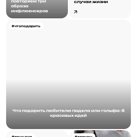
повторяем три
случаи жизни
образа
инфлюенсеров
#чтоподарить
Что подарить любителю падела или гольфа: 8
красивых идей
#вещьдня
#тренды