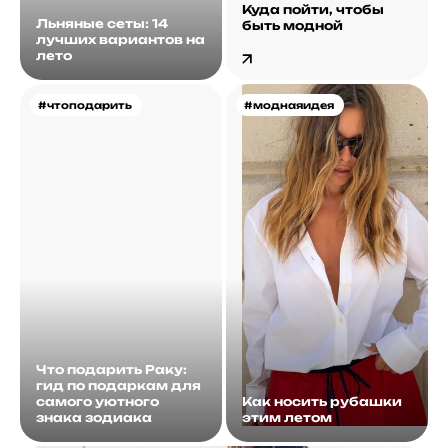
Куда пойти, чтобы
Льняные сеты: 14
быть модной
лучших вариантов на
лето
#чтоподарить
#моднаяидея
Что подарить Раку:
гид по подаркам для
самого уютного
Как носить рубашки
знака зодиака
этим летом