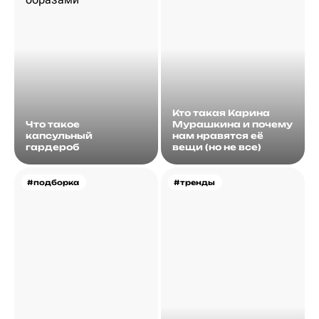
Кто такая Карина
Что такое
Мурашкина и почему
капсульный
нам нравятся её
гардероб
вещи (но не все)
#подборка
#тренды