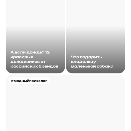
А если дождь? 12
красивых
Что подарить
дождевиков от
владельцу
российских брендов
маленькой собаки
#модныйпсихолог