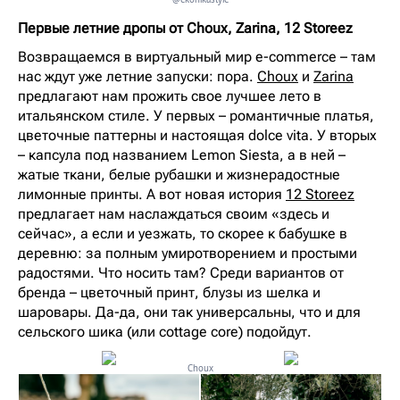
Первые летние дропы от Choux, Zarina, 12 Storeez
Возвращаемся в виртуальный мир e-commerce – там
нас ждут уже летние запуски: пора.
Choux
и
Zarina
предлагают нам прожить свое лучшее лето в
итальянском стиле. У первых – романтичные платья,
цветочные паттерны и настоящая dolce vita. У вторых
– капсула под названием Lemon Siesta, а в ней –
жатые ткани, белые рубашки и жизнерадостные
лимонные принты. А вот новая история
12 Storeez
предлагает нам наслаждаться своим «здесь и
сейчас», а если и уезжать, то скорее к бабушке в
деревню: за полным умиротворением и простыми
радостями. Что носить там? Среди вариантов от
бренда – цветочный принт, блузы из шелка и
шаровары. Да-да, они так универсальны, что и для
сельского шика (или cottage core) подойдут.
Choux