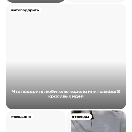
#чтоподарить
Что подарить любителю падела или гольфа: 8
красивых идей
#вещьдня
#тренды