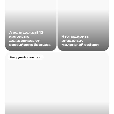
А если дождь? 12
красивых
Что подарить
дождевиков от
владельцу
российских брендов
маленькой собаки
#модныйпсихолог