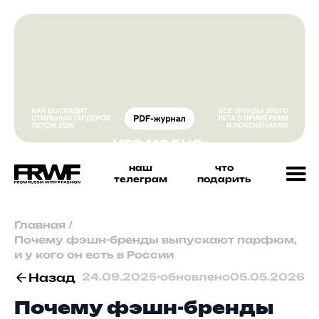
наш
что
телеграм
подарить
Главная
/
Почему фэшн-бренды выпускают парфюм,
и у кого он есть в России
Назад
24.09.2025
•
обновлено
05.05.2026
Почему фэшн-бренды