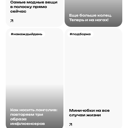
Самые модные вещи
в полоску прямо
сейчас
Еще больше колец.
Теперь и на ногах!
#накаждыйдень
#подборка
Как носить лонгслив:
Мини-юбки на все
повторяем три
случаи жизни
образа
инфлюенсеров