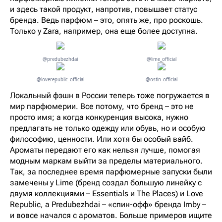
и здесь такой продукт, напротив, повышает статус
бренда. Ведь парфюм – это, опять же, про роскошь.
Только у Zara, например, она еще более доступна.
@predubezhdai
@lime_official
@loverepublic_official
@ostin_official
Локальный фэшн в России теперь тоже погружается в
мир парфюмерии. Все потому, что бренд – это не
просто имя; а когда конкуренция высока, нужно
предлагать не только одежду или обувь, но и особую
философию, ценности. Или хотя бы особый вайб.
Ароматы передают его как нельзя лучше, помогая
модным маркам выйти за пределы материального.
Так, за последнее время парфюмерные запуски были
замечены у Lime (бренд создал большую линейку с
двумя коллекциями – Essentials и The Places) и Love
Republic, а Predubezhdai – «спин-офф» бренда Irnby –
и вовсе начался с ароматов. Больше примеров ищите