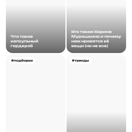
Кто такая Карина
Что такое
Мурашкина и почему
капсульный
нам нравятся её
гардероб
вещи (но не все)
#подборка
#тренды