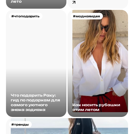
лето
#чтоподарить
#моднаяидея
Что подарить Раку:
гид по подаркам для
самого уютного
Как носить рубашки
знака зодиака
этим летом
#тренды