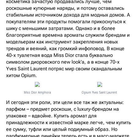
косметика зачастую продавались лучше, чем
роскошные кутюрные наряды, и потому оставались
стабильным источником дохода для модных домов. А
покупателям эти продукты помогали прикоснуться к
шику с меньшими затратами. Однако и в более
благоприятные времена ароматы служили брендам и
модельерам как инструмент закрепления новых
трендов и веяний, как громкий инфоповод. В конце
40-х туалетная вода Miss Dior стала буквально
символом диоровского new look'а, а в конце 70-х
Yves Saint Laurent потряс мир своим скандальным
хитом Opium.
Miss Dior Amphora
Opium Yves Saint Laurent
И сегодня эти роли, эти цели все так же актуальны:
парфюм – предмет роскоши, с luxury-брендом на
упаковке – вдвойне. Купить аромат для
принадлежности к известной марке легче, чем купить
ее сумку, туфли или целый подиумный образ. Но
парфюмерные линейки теперь есть и в масс-маркете,