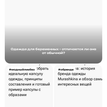
Одежда для беременных – отличается ли она
от обычной?
#модныйликбез
#обренде