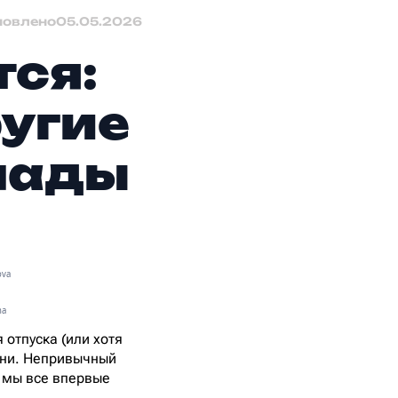
новлено
05.05.2026
тся:
ругие
лады
ova
na
 отпуска (или хотя
йни. Непривычный
з мы все впервые