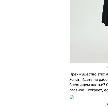
Преимущество этих ай
холст. Идете на рабо
блестящем платье? С
главное – согреет, е
P