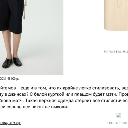
SORELLE ERA, 55 3
COIS, 48 000 р.
темов – еще и в том, что их крайне легко стилизовать, ве
ту в джинсах? С белой курткой или плащом будет мэтч. Про
нова мэтч. Такая верхняя одежда стерпит все стилистичес
сли солнце все никак не выходит.
ITKINA, 48 900 р.
CHOUX, 31 980 