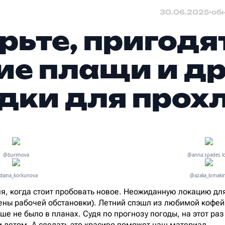
30.06.2025
•
об
рьте, пригодя
ие плащи и д
дки для прох
@burimova
@anna.spades.l
diana_korkunova
@azalia_lomaki
мя, когда стоит пробовать новое. Неожиданную локацию для
ены рабочей обстановки). Летний спэшл из любимой кофе
ше не было в планах. Судя по прогнозу погоды, на этот ра
 летом. А сделать это красиво поможет наш материал.