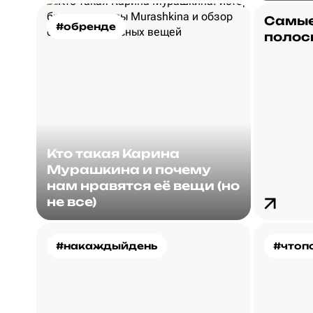
Самые
#обренде
полос
Кто такая Карина
Мурашкина и почему
нам нравятся её вещи (но
не все)
#накаждыйдень
#чтоп