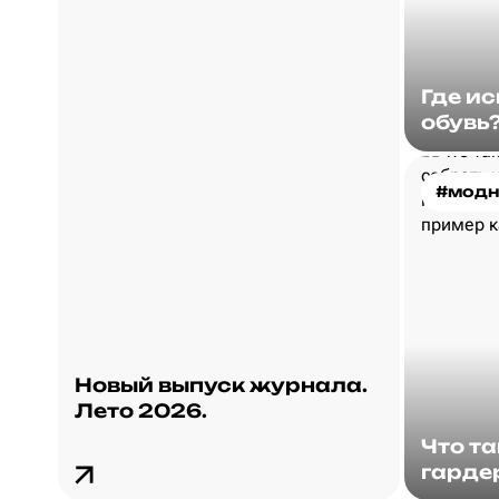
Где и
обувь
#модн
Новый выпуск журнала.
Лето 2026.
Что т
гарде