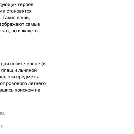
едующих героев
ами становятся
. Такие вещи,
преображают самые
ьто, но и жакеты,
 дни носит черное (и
й плащ и льняной
нее эти предметы
 от розового летнего
авшись
поиском
на
0 р.
 р.