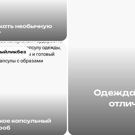
скать необычную
?
ыйликбез
Одежда 
отлич
акое капсульный
роб