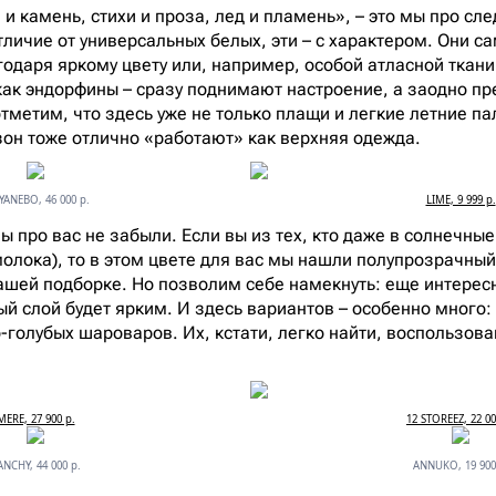
и камень, стихи и проза, лед и пламень», – это мы про сл
тличие от универсальных белых, эти – с характером. Они с
годаря яркому цвету или, например, особой атласной ткани
как эндорфины – сразу поднимают настроение, а заодно 
тметим, что здесь уже не только плащи и легкие летние пал
зон тоже отлично «работают» как верхняя одежда.
YANEBO, 46 000 р.
LIME, 9 999 р.
 мы про вас не забыли. Если вы из тех, кто даже в солнечные
молока), то в этом цвете для вас мы нашли полупрозрачны
нашей подборке. Но позволим себе намекнуть: еще интерес
ый слой будет ярким. И здесь вариантов – особенно много:
-голубых шароваров. Их, кстати, легко найти, воспользов
MERE, 27 900 р.
12 STOREEZ, 22 00
ANCHY, 44 000 р.
ANNUKO, 19 900