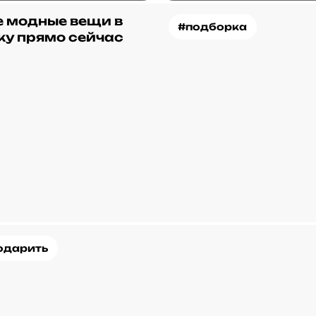
 модные вещи в
#подборка
ку прямо сейчас
одарить