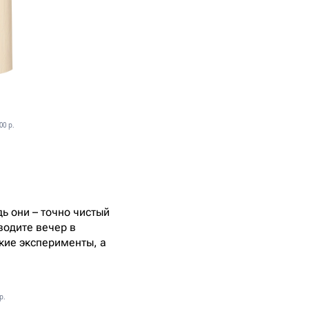
00 р.
дь они – точно чистый
водите вечер в
кие эксперименты, а
р.