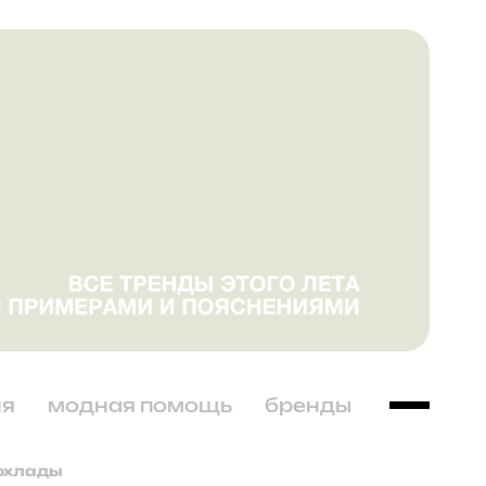
ня
модная помощь
бренды
рохлады