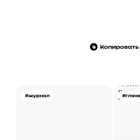
Копировать
#журнал
#глян