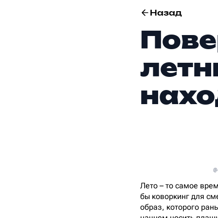
Назад
Пове
летн
нахо
@
Лето – то самое вре
бы коворкинг для см
образ, которого рань
начнем носить плащи