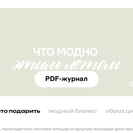
что подарить
модный бизнес
образ д
, пригодятся: летние плащи и другие находки для п