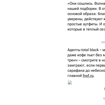
«Они сошлись. Волна 
нашей подборки. В о
основой образа: бла
уверены, действуют 
простые аутфиты. И о
которые в теплый се
LES
Адепты total black –
даже кофе пьет без 
тренч – смотрите в 
заиграют, если перв
сарафана до небесно
главной
frwf.ru
.
S