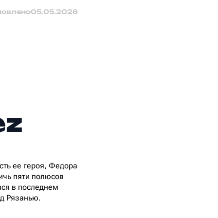
новлено
05.05.2026
ez
сть ее героя, Федора
ичь пяти полюсов
лся в последнем
од Рязанью.