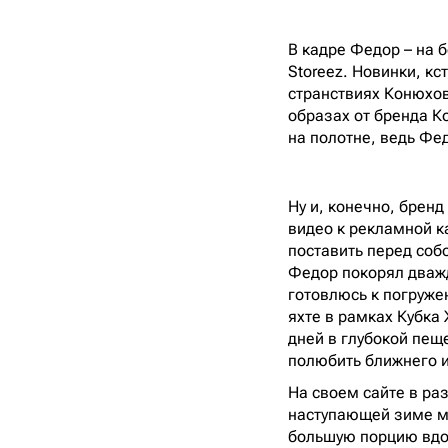
В кадре Федор – на б
Storeez. Новинки, кс
странствиях Конюхова
образах от бренда К
на полотне, ведь Фе
Ну и, конечно, брен
видео к рекламной к
поставить перед собо
Федор покорял дважд
готовлюсь к погруже
яхте в рамках Кубка 
дней в глубокой пеще
полюбить ближнего и
На своем сайте в ра
наступающей зиме мо
большую порцию вдо