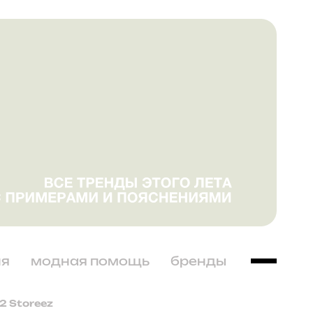
ня
модная помощь
бренды
2 Storeez