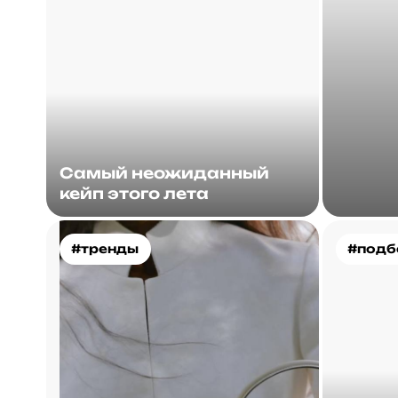
Самый неожиданный
кейп этого лета
#тренды
#подб