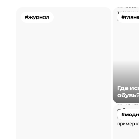
#журнал
#глян
Где и
обувь
#модн