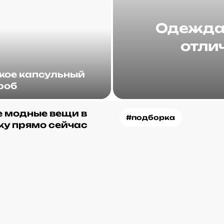
Одежда 
отлич
акое капсульный
роб
 модные вещи в
#подборка
ку прямо сейчас