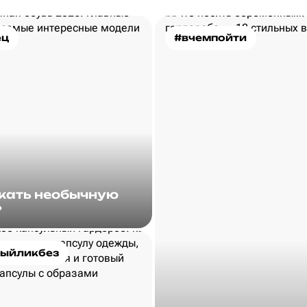
ец
#вчемпойти
скать необычную
?
ыйликбез