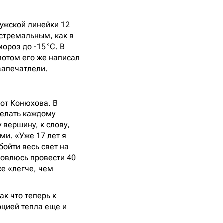
мужской линейки 12
кстремальным, как в
ороз до -15 °C. В
потом его же написал
запечатлели.
 от Конюхова. В
желать каждому
 вершину, к слову,
ми. «Уже 17 лет я
бойти весь свет на
товлюсь провести 40
се «легче, чем
ак что теперь к
рцией тепла еще и