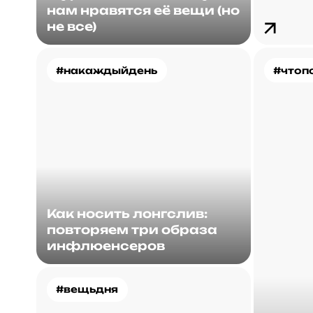
нам нравятся её вещи (но
не все)
#накаждыйдень
#чтоп
Как носить лонгслив:
повторяем три образа
инфлюенсеров
#вещьдня