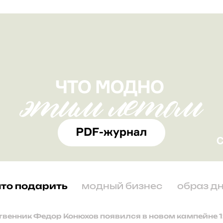
что подарить
модный бизнес
образ д
венник Федор Конюхов появился в новом кампейне 1