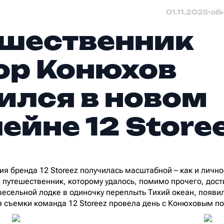
01.11.2025
•
об
шественник
р Конюхов
ился в новом
ейне 12 Store
ия бренда 12 Storeez получилась масштабной – как и лично
 путешественник, которому удалось, помимо прочего, дост
весельной лодке в одиночку переплыть Тихий океан, появи
 съемки команда 12 Storeez провела день с Конюховым п