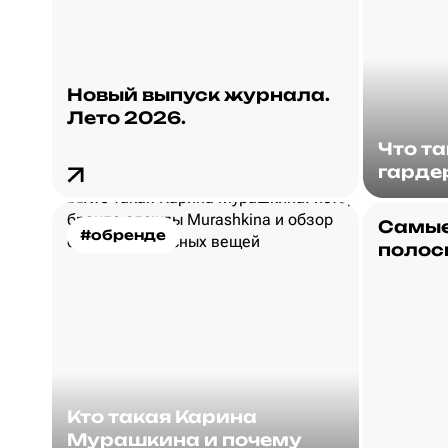
Новый выпуск журнала.
Лето 2026.
Что т
гарде
Самые
#обренде
полос
Кто такая Карина
Мурашкина и почему