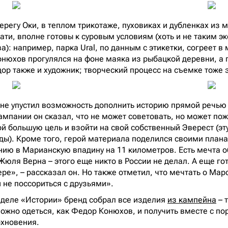
ерегу Оки, в теплом трикотаже, пуховиках и дубленках из 
тати, вполне готовы к суровым условиям (хоть и не таким э
): например, парка Ural, по данным с этикетки, согреет в м
онюхов прогулялся на фоне маяка из рыбацкой деревни, а 
дор также и художник; творческий процесс на съемке тоже 
д не упустил возможность дополнить историю прямой речью
ампании он сказал, что не может советовать, но может по
й большую цель и взойти на свой собственный Эверест (эту
ы). Кроме того, герой материала поделился своими плана
нию в Марианскую впадину на 11 километров. Есть мечта о
Жюля Верна – этого еще никто в России не делал. А еще го
ре», – рассказал он. Но также отметил, что мечтать о Мар
 не поссориться с друзьями».
зделе «Истории» бренд собрал все изделия
из кампейна
– т
жно одеться, как Федор Конюхов, и получить вместе с по
хновения.