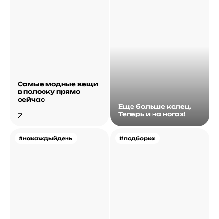
Самые модные вещи
в полоску прямо
сейчас
Еще больше колец.
Теперь и на ногах!
#накаждыйдень
#подборка