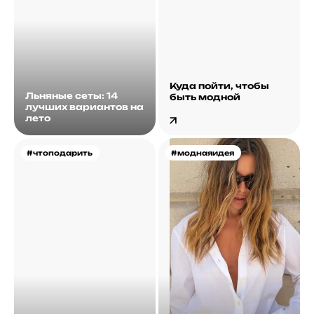
Куда пойти, чтобы
Льняные сеты: 14
быть модной
лучших вариантов на
лето
#чтоподарить
#моднаяидея