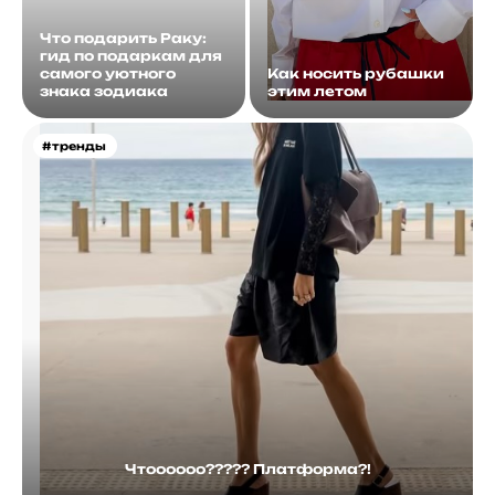
Что подарить Раку:
гид по подаркам для
самого уютного
Как носить рубашки
знака зодиака
этим летом
#тренды
Чтоооооо????? Платформа?!