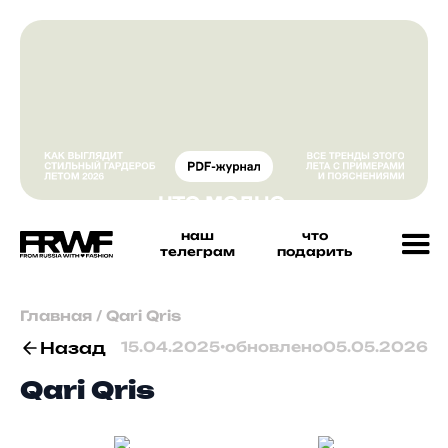
наш
что
телеграм
подарить
Главная
/
Qari Qris
Назад
15.04.2025
•
обновлено
05.05.2026
Qari Qris