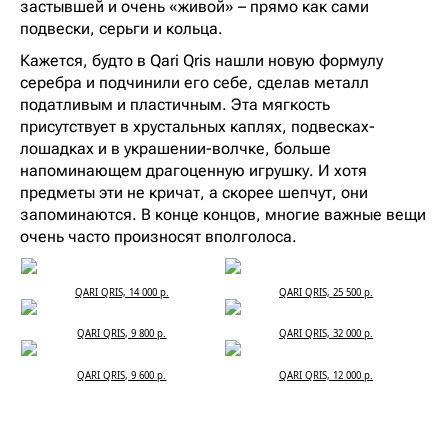
застывшей и очень «живой» – прямо как сами
подвески, серьги и кольца.
Кажется, будто в Qari Qris нашли новую формулу
серебра и подчинили его себе, сделав металл
податливым и пластичным. Эта мягкость
присутствует в хрустальных каплях, подвесках-
лошадках и в украшении-волчке, больше
напоминающем драгоценную игрушку. И хотя
предметы эти не кричат, а скорее шепчут, они
запоминаются. В конце концов, многие важные вещи
очень часто произносят вполголоса.
QARI QRIS, 14 000 р.
QARI QRIS, 25 500 р.
QARI QRIS, 9 800 р.
QARI QRIS, 32 000 р.
QARI QRIS, 9 600 р.
QARI QRIS, 12 000 р.