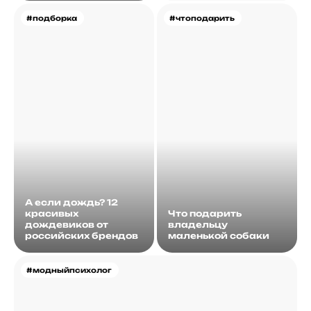
#подборка
#чтоподарить
А если дождь? 12
красивых
Что подарить
дождевиков от
владельцу
российских брендов
маленькой собаки
#модныйпсихолог