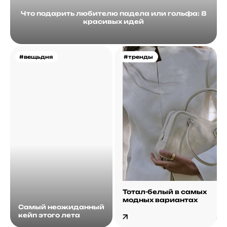
Что подарить любителю падела или гольфа: 8
красивых идей
#вещьдня
#тренды
Тотал-белый в самых
модных вариантах
Самый неожиданный
кейп этого лета