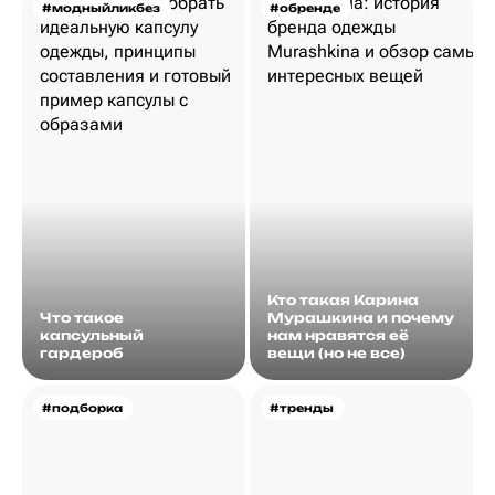
#модныйликбез
#обренде
Кто такая Карина
Что такое
Мурашкина и почему
капсульный
нам нравятся её
гардероб
вещи (но не все)
#подборка
#тренды