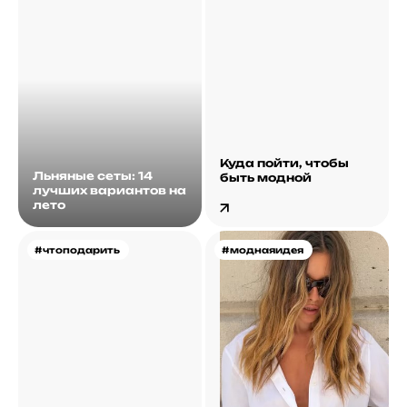
Куда пойти, чтобы
Льняные сеты: 14
быть модной
лучших вариантов на
лето
#чтоподарить
#моднаяидея