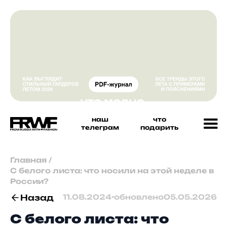
наш
что
телеграм
подарить
Главная
/
С белого листа: что носили на этой неделе в
России?
Назад
11.08.2024
•
обновлено
05.05.2026
С белого листа: что