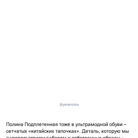
@yanamotina
Полина Подплетенная тоже в ультрамодной обуви –
сетчатых «китайских тапочках». Деталь, которую мы
с удовольствием заберем в собственные образы –