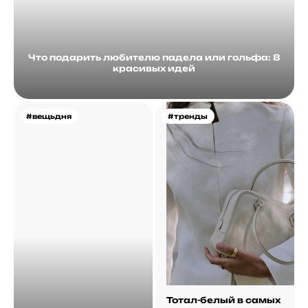
Что подарить любителю падела или гольфа: 8
красивых идей
#вещьдня
#тренды
Тотал-белый в самых