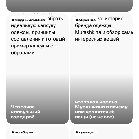
#модныйликбез
#обренде
Кто такая Карина
Что такое
Мурашкина и почему
капсульный
нам нравятся её
гардероб
вещи (но не все)
#подборка
#тренды