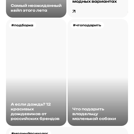
модных вариантах
Самый неожиданный
кейп этого лета
#подборка
#чтоподарить
А если дождь? 12
красивых
Что подарить
дождевиков от
владельцу
российских брендов
маленькой собаки
#модныйпсихолог