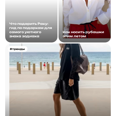
Что подарить Раку:
гид по подаркам для
самого уютного
Как носить рубашки
знака зодиака
этим летом
#тренды