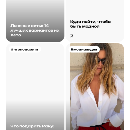
Куда пойти, чтобы
Льняные сеты: 14
быть модной
лучших вариантов на
лето
#чтоподарить
#моднаяидея
Что подарить Раку: