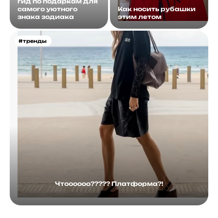
гид по подаркам для
самого уютного
Как носить рубашки
знака зодиака
этим летом
#тренды
Чтоооооо????? Платформа?!