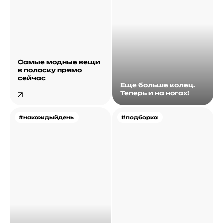
Самые модные вещи
в полоску прямо
сейчас
Еще больше колец.
Теперь и на ногах!
#накаждыйдень
#подборка