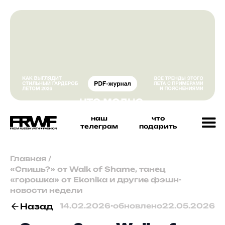
наш
что
телеграм
подарить
Главная
/
«Спишь?» от Walk of Shame, танец
«горошка» от Ekonika и другие фэшн-
новости недели
Назад
14.02.2026
•
обновлено
22.05.2026