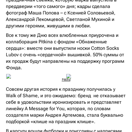
преддверии «того самого» дня; кадры сделала
фотограф Маша Попова – с Ксенией Соловьевой,
Александрой Лекомцевой, Светланой Мухиной и
другими героями, живущими в любви.
Все к тому же Дню всех влюбленных приурочена и
коллаборация Pitkina с фондом «Обнаженные
сердца»: вместе они выпустили носки Cotton Socks
Lubov с очень «сердечной» вышивкой. 50% суммы от
их продаж будут направлены на поддержку программ
Фонда.
Pitkina
Совсем другая история к празднику получилась у
Walk of Shame, и это ожидаемо: бренд не отказывает
себе в удовольствии иронизировать и представляет
линейку A Message for You, которая, по словам
создателя марки Андрея Артемова, стала буквально
подборкой «клише на праздник клише».
В капсулу вошли футболки и лонгсливы с надписями