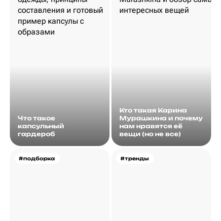
Кто такая Карина
Что такое
Мурашкина и почему
капсульный
нам нравятся её
гардероб
вещи (но не все)
#подборка
#тренды