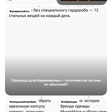
#вчемпойти
Одежда для беременных – отличается ли она
от обычной?
#модныйликбез
#обренде