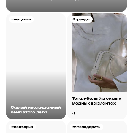
#вещьдня
#тренды
Тотал-белый в самых
модных вариантах
Самый неожиданный
кейп этого лета
#подборка
#чтоподарить