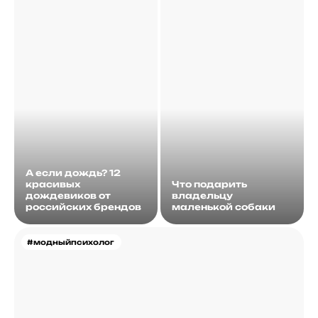
А если дождь? 12
красивых
Что подарить
дождевиков от
владельцу
российских брендов
маленькой собаки
#модныйпсихолог