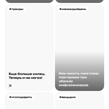
#тренды
#накаждыйдень
Как носить лонгслив:
Еще больше колец.
повторяем три
Теперь и на ногах!
образа
инфлюенсеров
#чтоподарить
#вещьдня