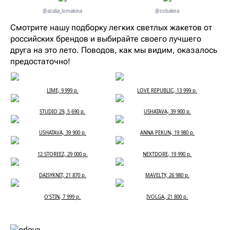
@azalia_lomakina
@sobalera
Смотрите нашу подборку легких светлых жакетов от
российских брендов и выбирайте своего лучшего
друга на это лето. Поводов, как мы видим, оказалось
предостаточно!
LIME, 9 999 р.
LOVE REPUBLIC, 13 999 р.
STUDIO 29, 5 690 р.
USHATAVA, 39 900 р.
USHATAVA, 39 900 р.
ANNA PEKUN, 19 980 р.
12 STOREEZ, 29 000 р.
NEXTDORE, 19 990 р.
DAISYKNIT, 21 870 р.
MAVELTY, 26 980 р.
O′STIN, 7 999 р.
IVOLGA, 21 800 р.