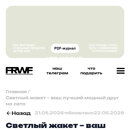
наш
что
телеграм
подарить
Главная
/
Светлый жакет – ваш лучший модный друг
на лето
Назад
21.05.2026
•
обновлено
22.05.2026
Светлый жакет – ваш