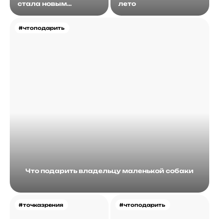
стала новым
лето
идеалом
#чтоподарить
Что подарить владельцу маленькой собаки
#точказрения
#чтоподарить