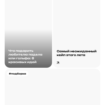
Что подарить
Самый неожиданный
любителю падела
кейп этого лета
или гольфа: 8
красивых идей
#подборка