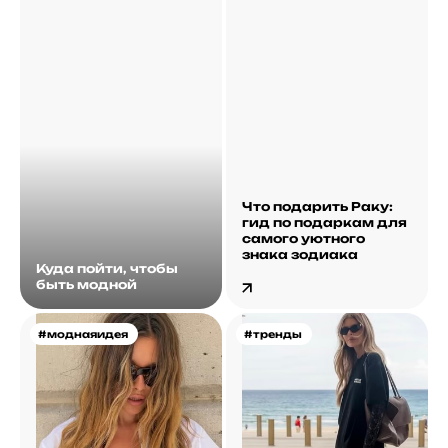
Что подарить Раку:
гид по подаркам для
самого уютного
знака зодиака
Куда пойти, чтобы
быть модной
#моднаяидея
#тренды