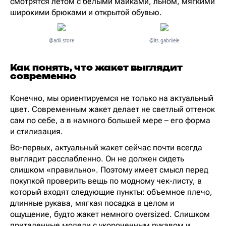
смотрятся летом с белыми майками, льном, мягкими
широкими брюками и открытой обувью.
@adli.store
@its.gabriiele
Как понять, что жакет выглядит
современно
Конечно, мы ориентируемся не только на актуальный
цвет. Современным жакет делает не светлый оттенок
сам по себе, а в намного большей мере – его форма
и стилизация.
Во-первых, актуальный жакет сейчас почти всегда
выглядит расслабленно. Он не должен сидеть
слишком «правильно». Поэтому имеет смысл перед
покупкой проверить вещь по модному чек-листу, в
который входят следующие пункты: объемное плечо,
длинные рукава, мягкая посадка в целом и
ощущение, будто жакет немного oversized. Слишком
приталенные модели с укороченным рукавом и