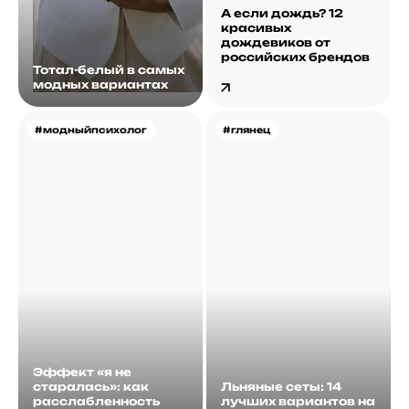
А если дождь? 12
красивых
дождевиков от
российских брендов
Тотал-белый в самых
модных вариантах
#модныйпсихолог
#глянец
Эффект «я не
старалась»: как
Льняные сеты: 14
расслабленность
лучших вариантов на