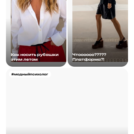
Как носить рубашки
Чтоооооо?????
этим летом
Платформа?!
#модныйпсихолог