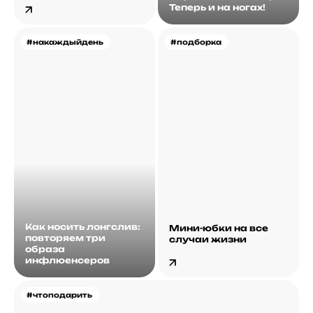
Теперь и на ногах!
#накаждыйдень
#подборка
Как носить лонгслив:
Мини-юбки на все
повторяем три
случаи жизни
образа
инфлюенсеров
#чтоподарить