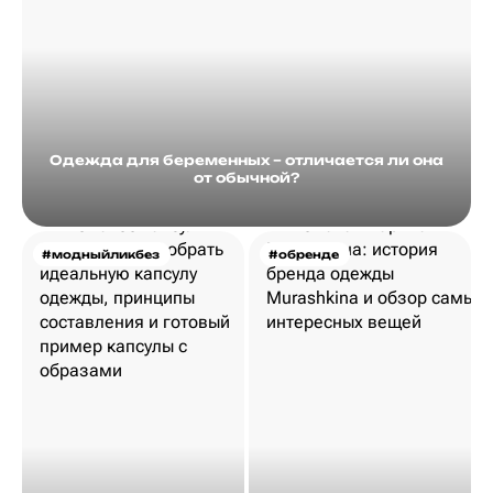
Одежда для беременных – отличается ли она
от обычной?
#модныйликбез
#обренде