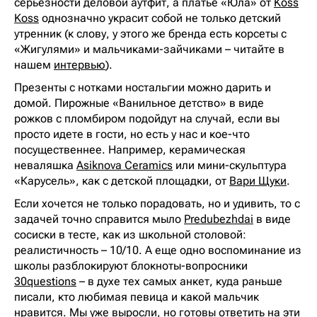
серьезности деловой аутфит, а платье «Юла» от
Koss
Koss
однозначно украсит собой не только детский
утренник (к слову, у этого же бренда есть корсеты с
«Жигулями» и мальчиками-зайчиками – читайте в
нашем
интервью
).
Презенты с нотками ностальгии можно дарить и
домой. Пирожные «Ванильное детство» в виде
рожков с пломбиром подойдут на случай, если вы
просто идете в гости, но есть у нас и кое-что
посущественнее. Например, керамическая
неваляшка
Asiknova Ceramics
или мини-скульптура
«Карусель», как с детской площадки, от
Вари Щуки
.
Если хочется не только порадовать, но и удивить, то с
задачей точно справится мыло
Predubezhdai
в виде
сосиски в тесте, как из школьной столовой:
реалистичность – 10/10. А еще одно воспоминание из
школы разблокируют блокноты-вопросники
30questions
– в духе тех самых анкет, куда раньше
писали, кто любимая певица и какой мальчик
нравится. Мы уже выросли, но готовы ответить на эти