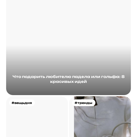
Что подарить любителю падела или гольфа: 8
красивых идей
#вещьдня
#тренды