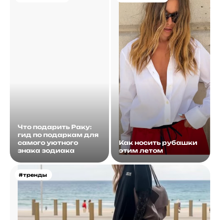
Что подарить Раку:
гид по подаркам для
самого уютного
Как носить рубашки
знака зодиака
этим летом
#тренды