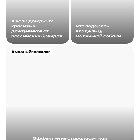
А если дождь? 12
красивых
Что подарить
дождевиков от
владельцу
российских брендов
маленькой собаки
#модныйпсихолог
Эффект «я не старалась»: как