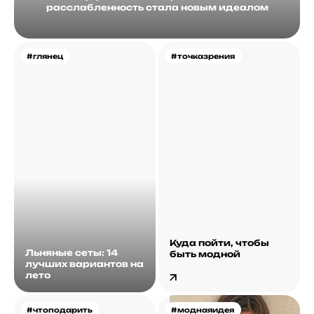
расслабленность стала новым идеалом
#глянец
#точказрения
Куда пойти, чтобы
Льняные сеты: 14
быть модной
лучших вариантов на
лето
#чтоподарить
#моднаяидея