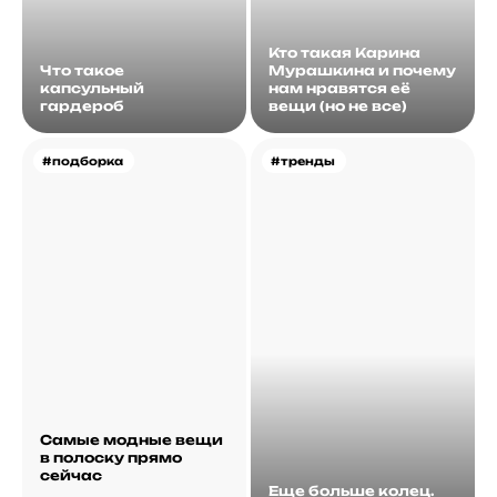
Кто такая Карина
Что такое
Мурашкина и почему
капсульный
нам нравятся её
гардероб
вещи (но не все)
#подборка
#тренды
Самые модные вещи
в полоску прямо
сейчас
Еще больше колец.