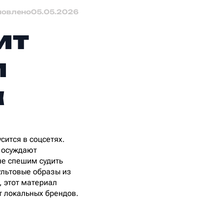
новлено
05.05.2026
ит
м
а
сится в соцсетях.
– осуждают
не спешим судить
ультовые образы из
, этот материал
т локальных брендов.