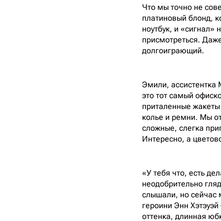
Что мы точно не сов
платиновый блонд, ко
ноутбук, и «сигнал» 
присмотреться. Даже
долгоиграющий.
Эмили, ассистентка 
это тот самый офиско
приталенные жакеты 
колье и ремни. Мы о
сложные, слегка при
Интересно, а цветов
«У тебя что, есть д
неодобрительно гляд
слышали, но сейчас 
героини Энн Хэтэуэй 
оттенка, длинная юбк