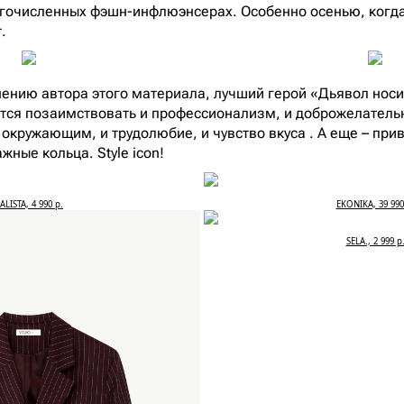
ногочисленных фэшн-инфлюэнсерах. Особенно осенью, когда
.
ению автора этого материала, лучший герой «Дьявол носи
чется позаимствовать и профессионализм, и доброжелательн
окружающим, и трудолюбие, и чувство вкуса . А еще – прив
жные кольца. Style icon!
ALISTA, 4 990 р.
EKONIKA, 39 990
SELA., 2 999 р