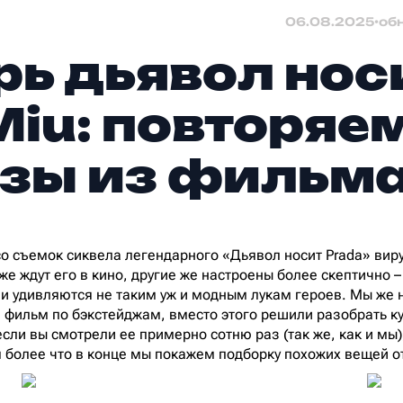
06.08.2025
•
об
рь дьявол нос
Miu: повторяе
зы из фильм
о съемок сиквела легендарного «Дьявол носит Prada» виру
уже ждут его в кино, другие же настроены более скептично 
и удивляются не таким уж и модным лукам героев. Мы же 
и фильм по бэкстейджам, вместо этого решили разобрать к
сли вы смотрели ее примерно сотню раз (так же, как и мы)
м более что в конце мы покажем подборку похожих вещей о