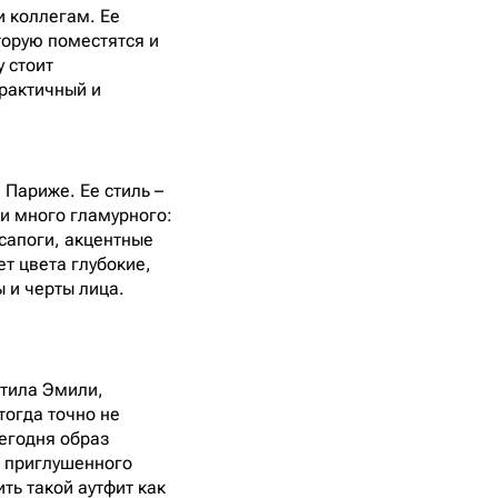
и коллегам. Ее
торую поместятся и
у стоит
практичный и
 Париже. Ее стиль –
 и много гламурного:
сапоги, акцентные
т цвета глубокие,
 и черты лица.
?
етила Эмили,
тогда точно не
Сегодня образ
ми приглушенного
ть такой аутфит как