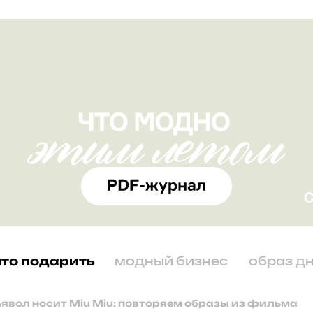
что подарить
модный бизнес
образ д
ьявол носит Miu Miu: повторяем образы из фильма