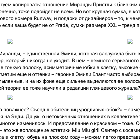
етуем копировать: отношение Миранды Пристли к близким 
нечно, тоже подойдет не всем. Но вот крупная сумка, в ко
нового номера Runway, и подарки от дизайнеров – то, к чем
 если ваша будет не от Prada, сумки размера XXL – тренд 
Миранды, – единственная Эмили, которая заслужила быть в
р, который никогда не уходит. В нем – немного серьезного
в тонкую полоску, асимметричные юбки в клетку, высокие 
тметим еще и оттенки – героиня Эмили Блант часто выбирае
пыленные, и на их фоне еще сильнее выделяются ее волосы
ой теории ее тоже научили в редакции глянцевого журнала
ела поважнее? Съезд любительниц уродливых юбок?» – зам
я на Энди. Да уж, о нетоксичных отношениях в коллективе 
многое изменилось. И представление о красивом – тоже. 
– это же воплощение эстетики Miu Miu girl! Свитер с коса
а в клетку, обувь на плоском ходу – можем легко представи