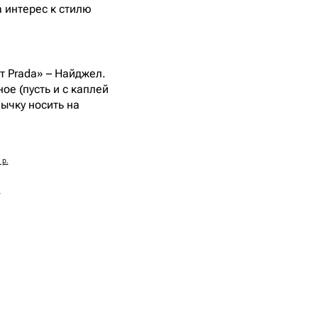
 интерес к стилю
т Prada» – Найджел.
ое (пусть и с каплей
ычку носить на
 р.
.