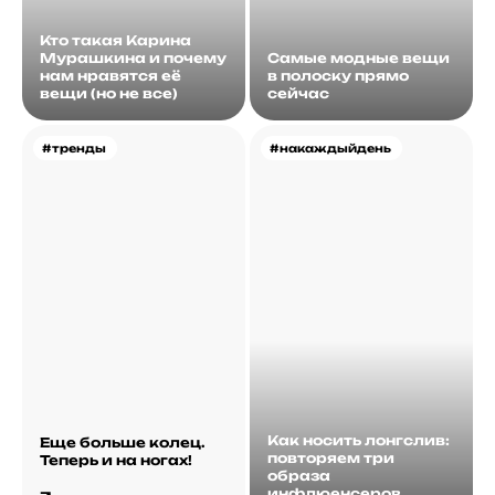
Кто такая Карина
Мурашкина и почему
Самые модные вещи
нам нравятся её
в полоску прямо
вещи (но не все)
сейчас
#тренды
#накаждыйдень
Как носить лонгслив:
Еще больше колец.
повторяем три
Теперь и на ногах!
образа
инфлюенсеров