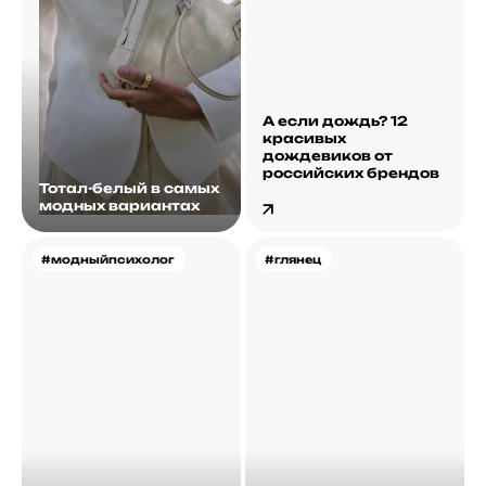
А если дождь? 12
красивых
дождевиков от
российских брендов
Тотал-белый в самых
модных вариантах
#модныйпсихолог
#глянец