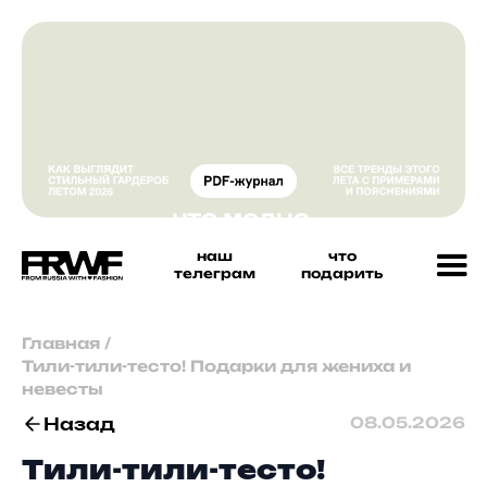
наш
что
телеграм
подарить
Главная
/
Тили-тили-тесто! Подарки для жениха и
невесты
Назад
08.05.2026
Тили-тили-тесто!