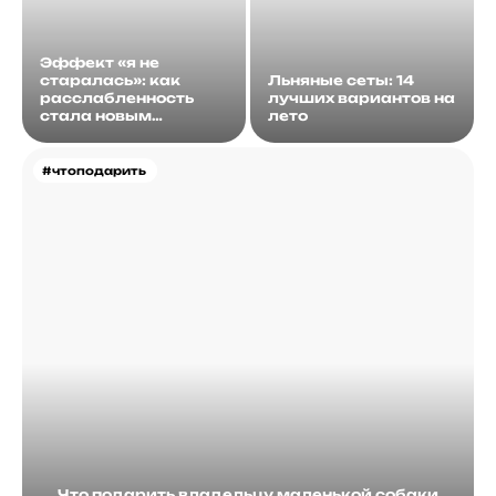
Эффект «я не
старалась»: как
Льняные сеты: 14
расслабленность
лучших вариантов на
стала новым
лето
идеалом
#чтоподарить
Что подарить владельцу маленькой собаки