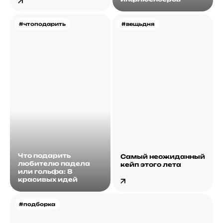
#чтоподарить
#вещьдня
Что подарить
Самый неожиданный
любителю падела
кейп этого лета
или гольфа: 8
красивых идей
#подборка