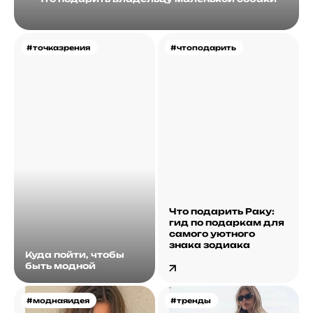
#точказрения
#чтоподарить
Что подарить Раку:
гид по подаркам для
самого уютного
знака зодиака
Куда пойти, чтобы
быть модной
#моднаяидея
#тренды