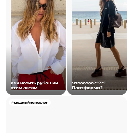
Как носить рубашки
Чтоооооо?????
этим летом
Платформа?!
#модныйпсихолог