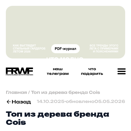
наш
что
телеграм
подарить
Главная
/
Топ из дерева бренда Cois
Назад
14.10.2025
•
обновлено
05.05.2026
Топ из дерева бренда
Cois