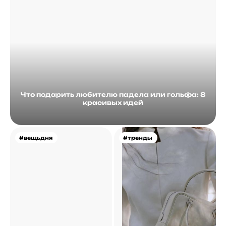
Что подарить любителю падела или гольфа: 8
красивых идей
#вещьдня
#тренды