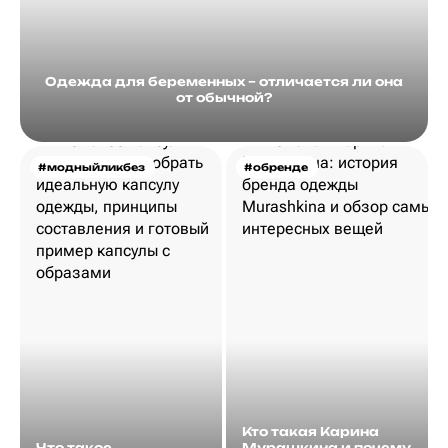
Одежда для беременных – отличается ли она
от обычной?
#модныйликбез
#обренде
Кто такая Карина
Что такое
Мурашкина и почему