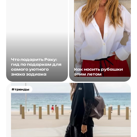
Что подарить Раку:
гид по подаркам для
самого уютного
Как носить рубашки
знака зодиака
этим летом
#тренды