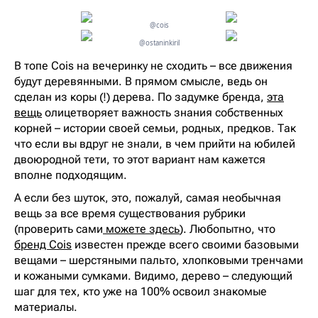
@cois
@ostaninkiril
В топе Cois на вечеринку не сходить – все движения
будут деревянными. В прямом смысле, ведь он
сделан из коры (!) дерева. По задумке бренда,
эта
вещь
олицетворяет важность знания собственных
корней – истории своей семьи, родных, предков. Так
что если вы вдруг не знали, в чем прийти на юбилей
двоюродной тети, то этот вариант нам кажется
вполне подходящим.
А если без шуток, это, пожалуй, самая необычная
вещь за все время существования рубрики
(проверить сами
можете здесь
). Любопытно, что
бренд Cois
известен прежде всего своими базовыми
вещами – шерстяными пальто, хлопковыми тренчами
и кожаными сумками. Видимо, дерево – следующий
шаг для тех, кто уже на 100% освоил знакомые
материалы.