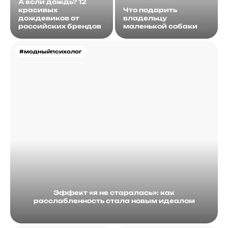
А если дождь? 12
красивых
Что подарить
дождевиков от
владельцу
российских брендов
маленькой собаки
#модныйпсихолог
Эффект «я не старалась»: как
расслабленность стала новым идеалом