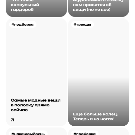
капсульный
нам нравятся её
гардероб
вещи (но не все)
#подборка
#тренды
Самые модные вещи
в полоску прямо
сейчас
Еще больше колец.
Теперь и на ногах!
#накаждыйдень
#подборка