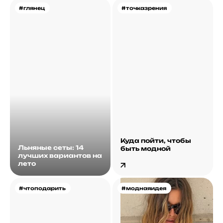
#глянец
#точказрения
Куда пойти, чтобы
Льняные сеты: 14
быть модной
лучших вариантов на
лето
#чтоподарить
#моднаяидея