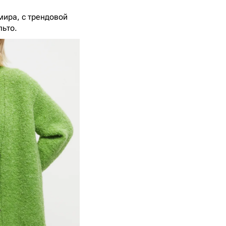
мира, с трендовой
льто.