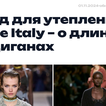
01.11.2024
•
об
д для утеплен
e Italy – о дл
иганах