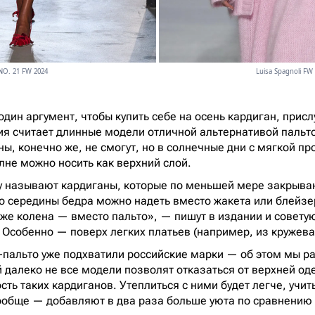
NO. 21 FW 2024
Luisa Spagnoli FW
один аргумент, чтобы купить себе на осень кардиган, прис
я считает длинные модели отличной альтернативой пальт
ы, конечно же, не смогут, но в солнечные дни с мягкой пр
лне можно носить как верхний слой.
y называют кардиганы, которые по меньшей мере закрыва
 середины бедра можно надеть вместо жакета или блейзе
же колена — вместо пальто», — пишут в издании и советую
 Особенно — поверх легких платьев (например, из кружева
-пальто уже подхватили российские марки — об этом мы 
й далеко не все модели позволят отказаться от верхней од
ть таких кардиганов. Утеплиться с ними будет легче, учиты
ообще — добавляют в два раза больше уюта по сравнению