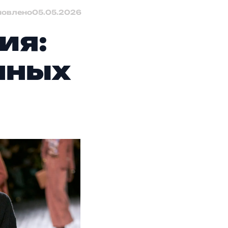
новлено
05.05.2026
ия:
инных