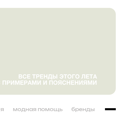
ня
модная помощь
бренды