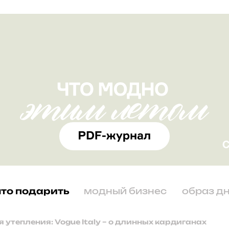
что подарить
модный бизнес
образ д
я утепления: Vogue Italy – о длинных кардиганах