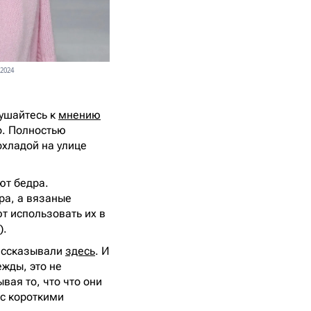
 2024
лушайтесь к
мнению
о. Полностью
охладой на улице
ют бедра.
ра, а вязаные
т использовать их в
).
рассказывали
здесь
. И
ежды, это не
вая то, что что они
 с короткими