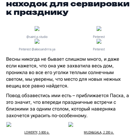
находок для сервировки
к празднику
@saint.p.studio
Рinterest
Рinterest @alexsandrrra.ya
Рinterest
Весны никогда не бывает слишком много, и даже
если кажется, что она уже захватила весь дом,
проникла во все его уголки теплым солнечным
светом, мы уверены, что место для новых нежных
вещиц все равно найдется.
Повод обзавестись ими есть – приближается Пасха, а
это значит, что впереди праздничные встречи с
близкими за одним столом, который наверняка
захочется украсить по-особенному.
LOWERTY, 5 800 р.
MUZA&GALA, 2 200 р.