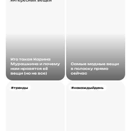
Кто такая Карина
Мурашкина и почему
Самые модные вещи
нам нравятся её
в полоску прямо
вещи (но не все)
сейчас
#тренды
#накаждыйдень