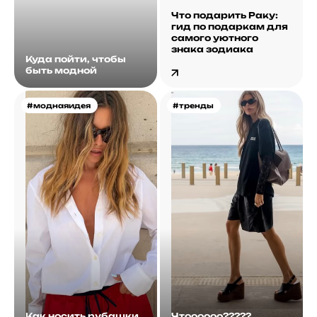
Что подарить Раку:
гид по подаркам для
самого уютного
знака зодиака
Куда пойти, чтобы
быть модной
#моднаяидея
#тренды
Как носить рубашки
Чтоооооо?????