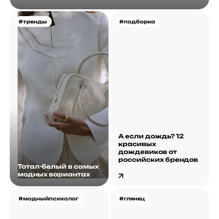
#тренды
#подборка
А если дождь? 12
красивых
дождевиков от
российских брендов
Тотал-белый в самых
модных вариантах
#модныйпсихолог
#глянец