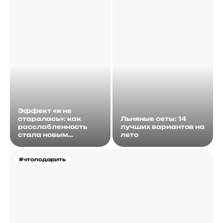
Эффект «я не
старалась»: как
Льняные сеты: 14
расслабленность
лучших вариантов на
стала новым
лето
идеалом
#чтоподарить