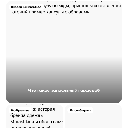
#модныйликбез
Что такое капсульный гардероб
#обренде
#подборка