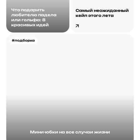
Что подарить
Самый неожиданный
любителю падела
кейп этого лета
или гольфа: 8
красивых идей
#подборка
Мини-юбки на все случаи жизни