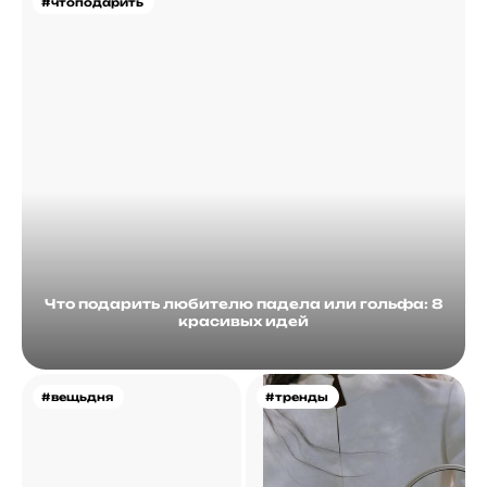
#чтоподарить
Что подарить любителю падела или гольфа: 8
красивых идей
#вещьдня
#тренды