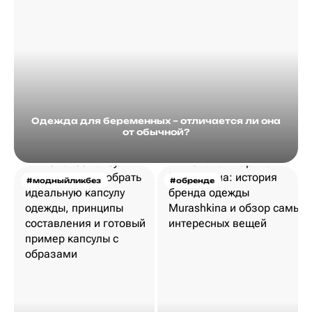
Одежда для беременных – отличается ли она
от обычной?
#модныйликбез
#обренде