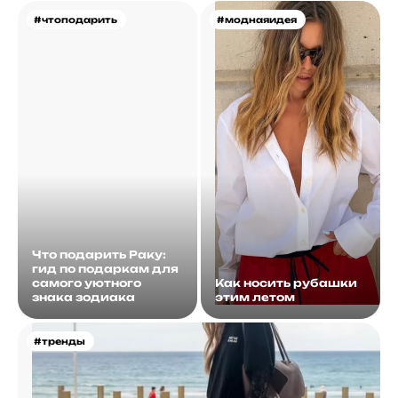
#чтоподарить
#моднаяидея
Что подарить Раку:
гид по подаркам для
самого уютного
Как носить рубашки
знака зодиака
этим летом
#тренды