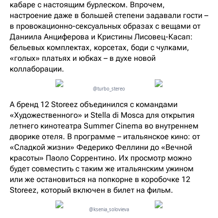
кабаре с настоящим бурлеском. Впрочем,
настроение даже в большей степени задавали гости –
в провокационно-сексуальных образах с вещами от
Даниила Анциферова и Кристины Лисовец-Касап:
бельевых комплектах, корсетах, боди с чулками,
«голых» платьях и юбках – в духе новой
коллаборации.
@turbo_stereo
А бренд 12 Storeez объединился с командами
«Художественного» и Stella di Mosca для открытия
летнего кинотеатра Summer Cinema во внутреннем
дворике отеля. В программе – итальянское кино: от
«Сладкой жизни» Федерико Феллини до «Вечной
красоты» Паоло Соррентино. Их просмотр можно
будет совместить с таким же итальянским ужином
или же остановиться на попкорне в коробочке 12
Storeez, который включен в билет на фильм.
@ksenia_solovieva