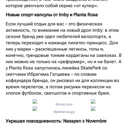
которое увенчало собой серию «от кутюр».
Новые спорт-капсулы от Irnby и Planta Rosa
Если лучший отдых для вас – это физическая
активность, то внимание на новый дроп Irnby: в этом
сезоне бренд уже одел любителей велоспорта, а
теперь переходит к команде пилатес-принцесс. Для
них у марки – расклешенные легинсы, топы и,
конечно, трендовые тонкие кардиганы на завязках. В
них можно не только на «реформер», но и на балет. А
у Planta Rosa запустилась линейка SkatePark со
скетчами Ибрагима Гатциева – по словам
кофаундера бренда, он рисовал их для коллекции во
время перелетов, а потом рисунки перенесли на
хлопок футболок, свитшотов и спортивных брюк.
@irnby.store
@plantarosa.jpg
Украшая повседневность: Nasspen x Novembre