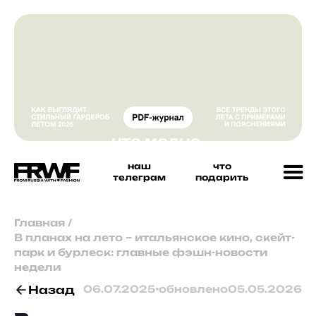
наш
что
телеграм
подарить
Главная
/
В планах на лето – итальянское кино, скейт-
парк и бурлеск: главные фэшн-новости
недели
Назад
06.07.2025
•
обновлено
05.05.2026