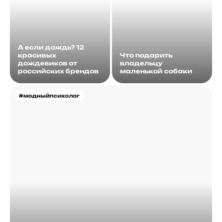
А если дождь? 12
красивых
Что подарить
дождевиков от
владельцу
российских брендов
маленькой собаки
#модныйпсихолог