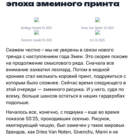
эпоха змеиного принта
Bottega Veneta SS 2025
Dries Van Noten SS 2025
Roberto Cavalli SS 2025
Iro SS 2025
Скажем честно – мы не уверены в связи нового
тренда с наступлением года Змеи. Это скорее похоже
на продолжение смыслового ряда. Сначала все
внимание захватил леопард. Потом в модной
хронике стал мелькать коровий принт, подружиться с
которым было сложнее. Сейчас время следующего в
этой очереди — змеиного рисунка. И у него, судя по
всему, больше шансов остаться в наших гардеробах
подольше.
Началось все, конечно, с подиума – еще во время
показов SS’25, проходивших осенью. Рисунок,
имитирующий чешую, был замечен у таких мировых
брендов, как Dries Van Noten, Givenchy, Marni и не