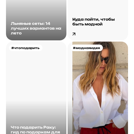
Куда пойти, чтобы
Льняные сеты: 14
быть модной
лучших вариантов на
лето
#чтоподарить
#моднаяидея
Что подарить Раку:
гид по подаркам для