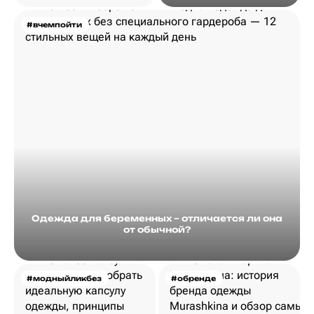
#вчемпойти
Одежда для беременных – отличается ли она
от обычной?
#модныйликбез
#обренде