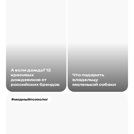
А если дождь? 12
красивых
Что подарить
дождевиков от
владельцу
российских брендов
маленькой собаки
#модныйпсихолог