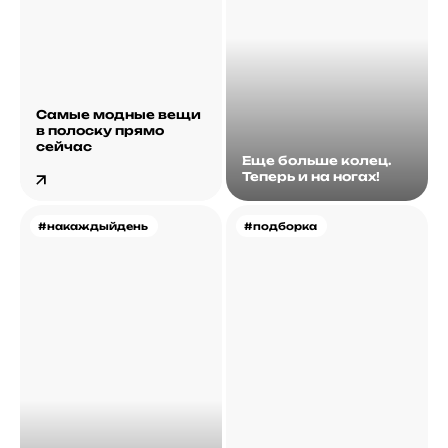
Самые модные вещи
в полоску прямо
сейчас
Еще больше колец.
Теперь и на ногах!
#накаждыйдень
#подборка