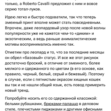
только, а Roberto Cavalli предложил с ним и вовсе
серию тотал-луков.
Идею легко и быстро подхватили, так что теперь
змеиный принт вполне может стать повседневным.
Впрочем, даже леопардовый узор после новой волны
популярности уже не кажется чем-то «диким» и
экзотическим, а ведь раньше анималистические
мотивы воспринимались именно так.
Отметим про леопард и то, что за последние месяцы
он обрел «базовый» статус. И все же этот рисунок
достаточно броский, в отличие от змеиного, более
мелкого и сдержанного по цветам (в его основе, как
правило, черный, белый, серый и бежевый). Поэтому
в случае, если с пятнистым окрасом хищных кошек
вы так и не нашли общий язык, есть повод примерить
новый тренд.
Попробуйте носить его со сдержанной классикой:
белыми рубашками,
брюками-палаццо
в деловом
стиле, плечистыми пиджаками и другими офисными