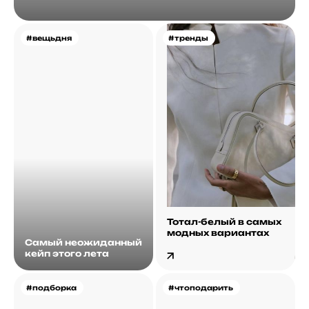
#вещьдня
#тренды
Тотал-белый в самых
модных вариантах
Самый неожиданный
кейп этого лета
#подборка
#чтоподарить