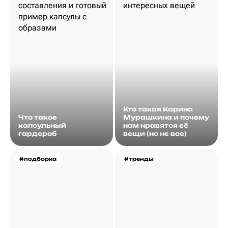
Кто такая Карина
Что такое
Мурашкина и почему
капсульный
нам нравятся её
гардероб
вещи (но не все)
#подборка
#тренды