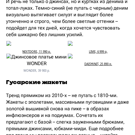
И речь не только о джинсах, но и куртках из денима и
тотал-луках. Темно-синий (не путать с черным) деним
визуально вытягивает силуэт и выглядит более
утонченно и строго, чем более светлые оттенки –
подойдет для тех дней, когда хочется чувствовать
себя шикарно без лишних усилий.
NEXTDORE, 11 990 р.
LIME, 6 999 р,
DAISYKNIT, 25 890 р.
WONDER, 39 900 р.
Гусарские жакеты
Тренд прямиком из 2010-х – не путать с 1810-ми.
Жакеты с эполетами, массивными пуговицами и даже
золотой вышивкой снова на пике – в образах
инфлюэнсеров и на подиумах. Сочетать их
предлагают с базой – слегка зауженными брюками,
прямыми джинсами, юбками-миди. Еще подробнее