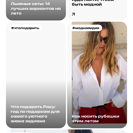
Льняные сеты: 14
быть модной
лучших вариантов на
лето
#чтоподарить
#моднаяидея
Что подарить Раку:
гид по подаркам для
самого уютного
Как носить рубашки
знака зодиака
этим летом