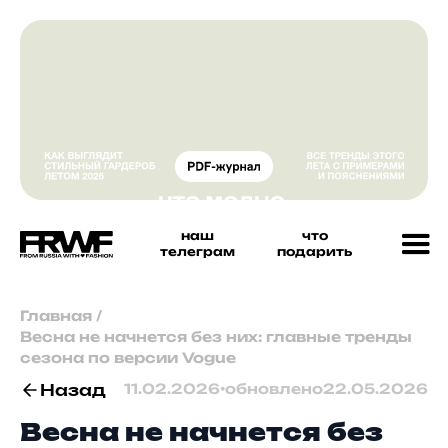
наш
что
телеграм
подарить
Главная
/
Весна не начнется без них: главные тренды
сезона по версии Vogue
Назад
11.02.2026
•
обновлено
22.05.2026
Весна не начнется без