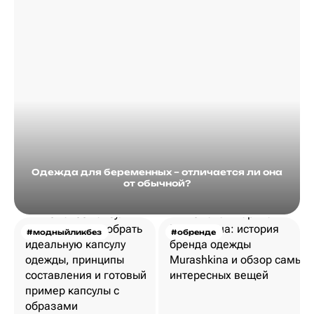
Одежда для беременных – отличается ли она
от обычной?
#модныйликбез
#обренде