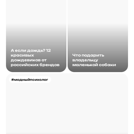
А если дождь? 12
красивых
Что подарить
дождевиков от
владельцу
российских брендов
маленькой собаки
#модныйпсихолог