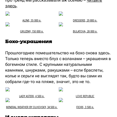
про тренд мы рассказывали аж осенью –
читайте
здесь
.
ALINE, 55 000 р.
DRESSERIE, 29 800 р.
GRUZINY, 150 000 р.
BULATOVA, 28 000 р.
Бохо-украшения
Прошлогоднее помешательство на бохо снова здесь.
Только теперь вместо блуз с воланами – украшения в
богемном стиле. С крупными натуральными
камнями, шнурками, ракушками – если браслеты,
колье и серьги не выглядят так, будто вы сами их
собрали где-то на пляже, значит, это не то.
LADY ASTERI, 4 500 р.
LOVE REPUBLIC
MINERAL WEATHER BY OLHOVSKY, 34 500 р.
FIORE, 3 500 р.