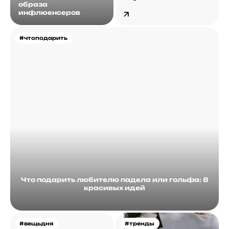
образа
инфлюенсеров
#чтоподарить
Что подарить любителю падела или гольфа: 8
красивых идей
#вещьдня
#тренды