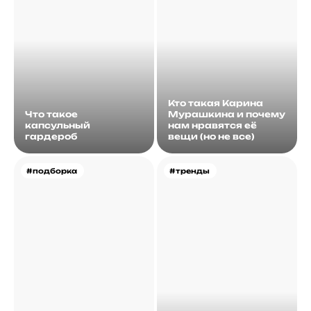
Кто такая Карина
Что такое
Мурашкина и почему
капсульный
нам нравятся её
гардероб
вещи (но не все)
#подборка
#тренды