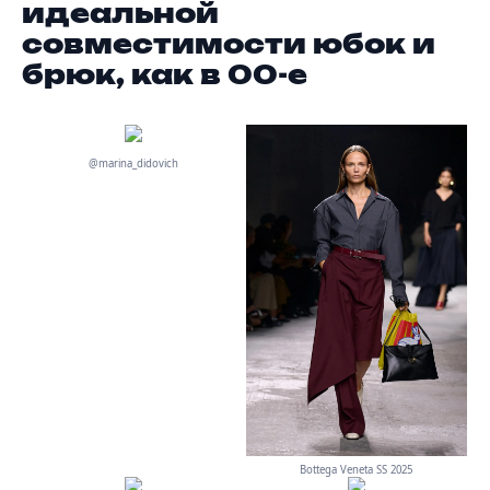
идеальной
совместимости юбок и
брюк, как в 00-е
@marina_didovich
Bottega Veneta SS 2025