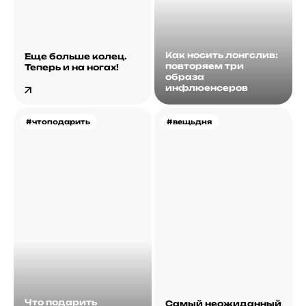
Как носить лонгслив:
Еще больше колец.
повторяем три
Теперь и на ногах!
образа
инфлюенсеров
#чтоподарить
#вещьдня
Что подарить
Самый неожиданный