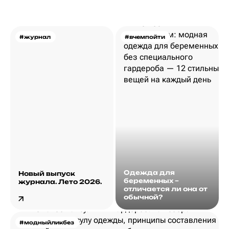
#журнал
#вчемпойти
Одежда для
Новый выпуск
беременных –
журнала. Лето 2026.
отличается ли она от
обычной?
#модныйликбез