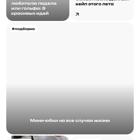
любителю падела
кейп этого лета
или гольфа: 8
красивых идей
#подборка
Мини-юбки на все случаи жизни