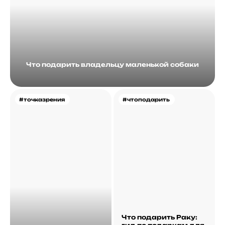
Что подарить владельцу маленькой собаки
#точказрения
#чтоподарить
Что подарить Раку: