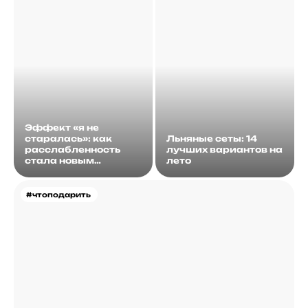
Эффект «я не
старалась»: как
Льняные сеты: 14
расслабленность
лучших вариантов на
стала новым
лето
идеалом
#чтоподарить