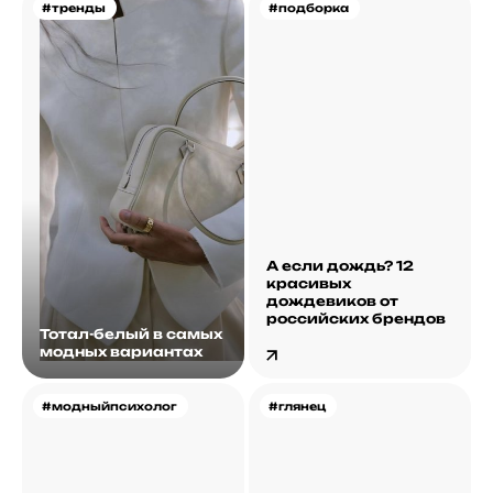
#тренды
#подборка
А если дождь? 12
красивых
дождевиков от
российских брендов
Тотал-белый в самых
модных вариантах
#модныйпсихолог
#глянец