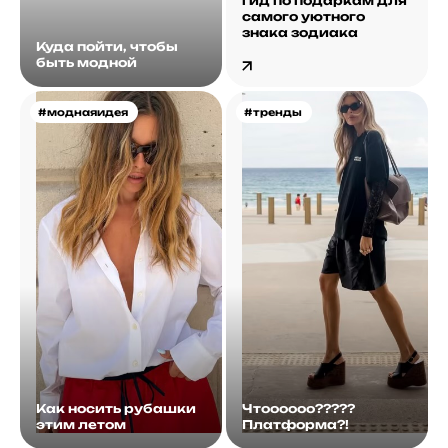
гид по подаркам для
самого уютного
знака зодиака
Куда пойти, чтобы
быть модной
#моднаяидея
#тренды
Как носить рубашки
Чтоооооо?????
этим летом
Платформа?!