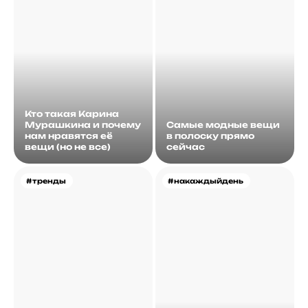
Кто такая Карина
Мурашкина и почему
Самые модные вещи
нам нравятся её
в полоску прямо
вещи (но не все)
сейчас
#тренды
#накаждыйдень