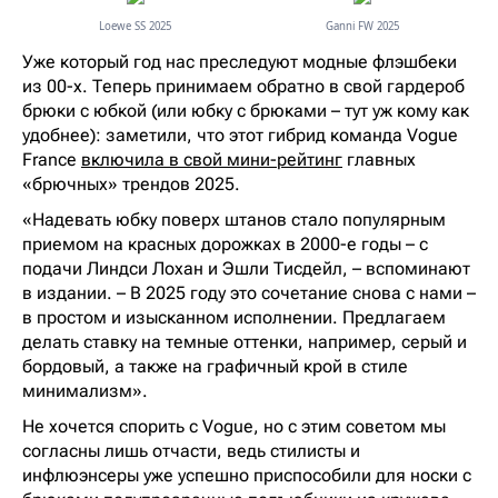
Loewe SS 2025
Ganni FW 2025
Уже который год нас преследуют модные флэшбеки
из 00-х. Теперь принимаем обратно в свой гардероб
брюки с юбкой (или юбку с брюками – тут уж кому как
удобнее): заметили, что этот гибрид команда Vogue
France
включила в свой мини-рейтинг
главных
«брючных» трендов 2025.
«Надевать юбку поверх штанов стало популярным
приемом на красных дорожках в 2000-е годы – с
подачи Линдси Лохан и Эшли Тисдейл, – вспоминают
в издании. – В 2025 году это сочетание снова с нами –
в простом и изысканном исполнении. Предлагаем
делать ставку на темные оттенки, например, серый и
бордовый, а также на графичный крой в стиле
минимализм».
Не хочется спорить с Vogue, но с этим советом мы
согласны лишь отчасти, ведь стилисты и
инфлюэнсеры уже успешно приспособили для носки с