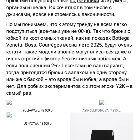
брюками полупрозрачные
подъюбники
из кружева,
органзы и шелка. Их сочетают в том числе с
джинсами, вовсе не стремясь к лаконичности.
Но мы понимаем, что к этому тренду не всем легко
подступиться (все-таки уже не 00-е). Так что брюки с
юбкой из костюмных тканей, как на показах Bottega
Veneta, Boss, Courrèges весна-лето 2025, будут очень
кстати: такие модели вполне могут вписаться даже в
очень строгий офискор без пятничных поблажек. А
если полноценный 2-в-1 все-таки не ваш вариант,
тогда пригодятся брюки с запахом на одну сторону
или же с баской – это вроде бы и юбка, а вроде бы и
нет. Для робких экспериментов с хитом эпохи Y2K – в
самый раз.
YULIAWAVE, 48 000 р.
ASYA SEMYONOVA, 7 990 р.
USHATAVA, 18 500 р.