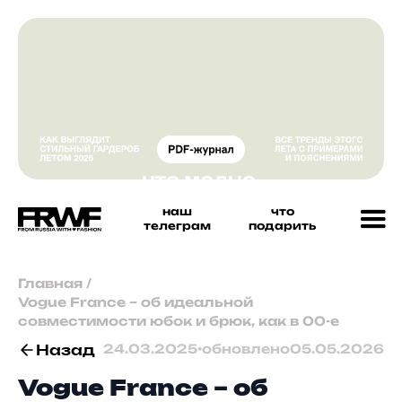
наш
что
телеграм
подарить
Главная
/
Vogue France – об идеальной
совместимости юбок и брюк, как в 00-е
Назад
24.03.2025
•
обновлено
05.05.2026
Vogue France – об