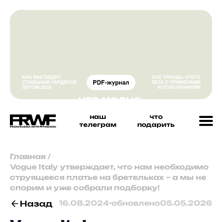
наш
что
телеграм
подарить
Главная
/
Vogue Italy утверждает, что нам необходимо
струящееся платье на бретельках – а мы не
спорим и уже собрали подборку!
Назад
16.08.2024
•
обновлено
05.05.2026