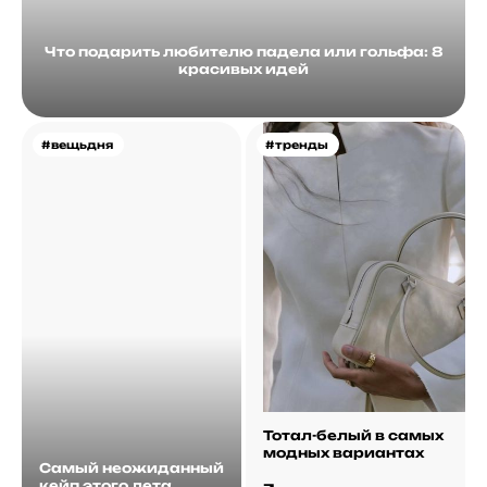
Что подарить любителю падела или гольфа: 8
красивых идей
#вещьдня
#тренды
Тотал-белый в самых
модных вариантах
Самый неожиданный
кейп этого лета