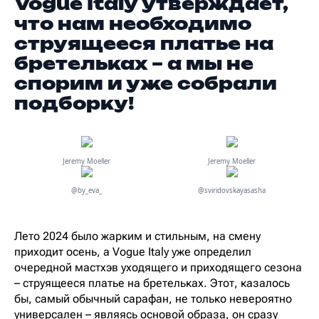
Vogue Italy утверждает,
что нам необходимо
струящееся платье на
бретельках – а мы не
спорим и уже собрали
подборку!
Jeremy Moeller
Jerеmy Moeller
@by_eva_
@sviridovskayasasha
Лето 2024 было жарким и стильным, на смену
приходит осень, а Vogue Italy уже определил
очередной мастхэв уходящего и приходящего сезона
– струящееся платье на бретельках. Этот, казалось
бы, самый обычный сарафан, не только невероятно
универсален – являясь основой образа, он сразу