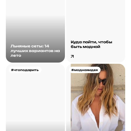
Куда пойти, чтобы
Льняные сеты: 14
быть модной
лучших вариантов на
лето
#чтоподарить
#моднаяидея