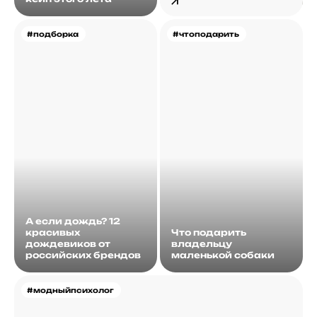
#подборка
#чтоподарить
А если дождь? 12
красивых
Что подарить
дождевиков от
владельцу
российских брендов
маленькой собаки
#модныйпсихолог