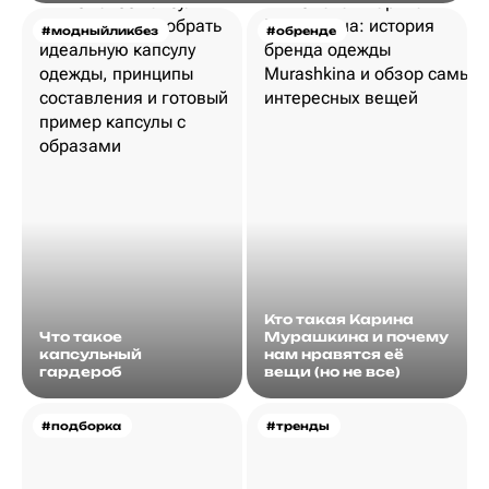
#модныйликбез
#обренде
Кто такая Карина
Что такое
Мурашкина и почему
капсульный
нам нравятся её
гардероб
вещи (но не все)
#подборка
#тренды