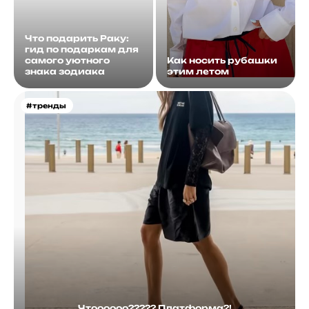
Что подарить Раку:
гид по подаркам для
самого уютного
Как носить рубашки
знака зодиака
этим летом
#тренды
Чтоооооо????? Платформа?!